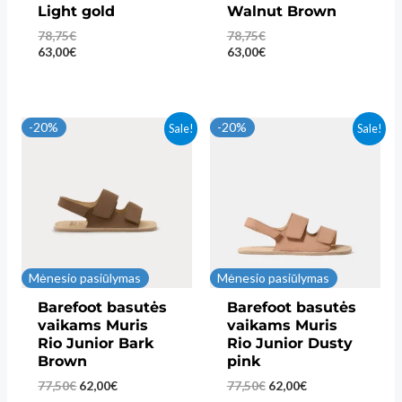
Light gold
Walnut Brown
78,75
€
78,75
€
63,00
€
63,00
€
-20%
-20%
Sale!
Sale!
Mėnesio pasiūlymas
Mėnesio pasiūlymas
Barefoot basutės
Barefoot basutės
vaikams Muris
vaikams Muris
Rio Junior Bark
Rio Junior Dusty
Brown
pink
Original
Current
Original
Current
77,50
€
62,00
€
77,50
€
62,00
€
price
price
price
price