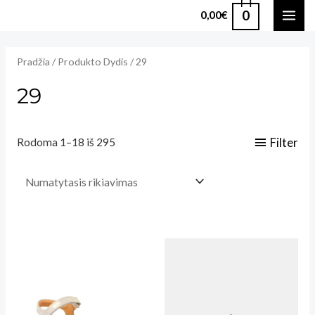
Pereiti
0
0,00
€
MAI
prie
turinio
ME
Pradžia
/ Produkto Dydis / 29
29
Filter
Rodoma 1–18 iš 295