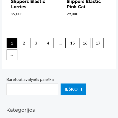
Slippers Elastic
Slippers Elastic
Lorries
Pink Cat
29,00
€
29,00
€
1
2
3
4
…
15
16
17
→
Barefoot avalynės paieška
IEŠKOTI
Kategorijos