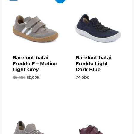
Barefoot batai
Barefoot batai
Froddo F – Motion
Froddo Light
Light Grey
Dark Blue
Original
Current
85,00
€
80,00
€
74,00
€
price
price
was:
is:
85,00€.
80,00€.