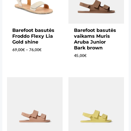
Barefoot basutės
Barefoot basutės
Froddo Flexy Lia
vaikams Muris
Gold shine
Aruba Junior
Bark brown
Price
69,00
€
–
76,00
€
range:
45,00
€
69,00€
through
76,00€