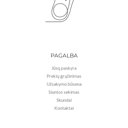
,
0
9
€
0
.
€
.
PAGALBA
Jūsų paskyra
Prekių grąžinimas
Užsakymo būsena
Siuntos sekimas
Skundai
Kontaktai