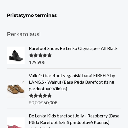
Pristatymo terminas
Perkamiausi
Barefoot Shoes Be Lenka Cityscape - All Black
Įvertinimas
129,90
€
:
5.00
iš 5
Vaikiški barefoot veganiški batai FIREFLY by
LANG.S - Walnut (Basa Pėda Barefoot fizinė
parduotuvė Vilnius)
O
C
Įvertinimas
80,00
€
60,00
€
:
5.00
iš 5
r
u
i
r
Be Lenka Kids barefoot Jolly - Raspberry (Basa
g
r
Pėda Barefoot fizinė parduotuvė Kaunas)