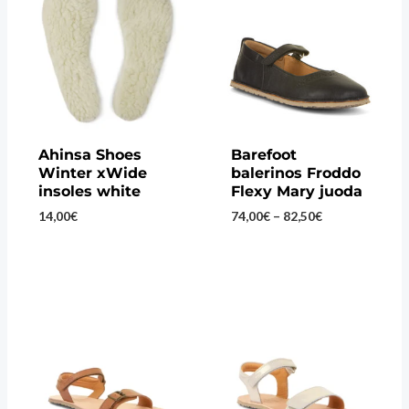
Ahinsa Shoes
Barefoot
Winter xWide
balerinos Froddo
insoles white
Flexy Mary juoda
Price
14,00
€
74,00
€
–
82,50
€
range:
74,00€
through
82,50€