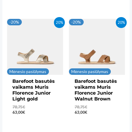
-20%
-20%
20%
20%
Mėnesio pasiūlymas
Mėnesio pasiūlymas
Barefoot basutės
Barefoot basutės
vaikams Muris
vaikams Muris
Florence Junior
Florence Junior
Light gold
Walnut Brown
78,75
€
78,75
€
63,00
€
63,00
€