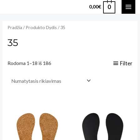
Pereiti
0
0,00
€
MAI
prie
turinio
ME
Pradžia
/ Produkto Dydis / 35
35
Filter
Rodoma 1–18 iš 186