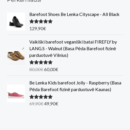
Barefoot Shoes Be Lenka Cityscape - All Black
Įvertinimas
129,90
€
:
5.00
iš 5
Vaikiški barefoot veganiški batai FIREFLY by
LANG.S - Walnut (Basa Pėda Barefoot fizinė
parduotuvė Vilnius)
O
C
Įvertinimas
80,00
€
60,00
€
:
5.00
iš 5
r
u
i
r
Be Lenka Kids barefoot Jolly - Raspberry (Basa
g
r
Pėda Barefoot fizinė parduotuvė Kaunas)
i
e
n
n
O
C
Įvertinimas
69,90
€
49,90
€
:
5.00
iš 5
a
t
r
u
l
p
i
r
p
r
g
r
r
i