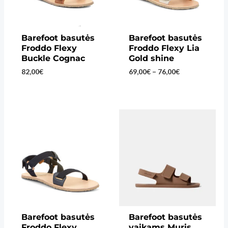
Barefoot basutės
Barefoot basutės
Froddo Flexy
Froddo Flexy Lia
Buckle Cognac
Gold shine
Price
82,00
€
69,00
€
–
76,00
€
range:
69,00€
through
76,00€
Barefoot basutės
Barefoot basutės
Froddo Flexy
vaikams Muris