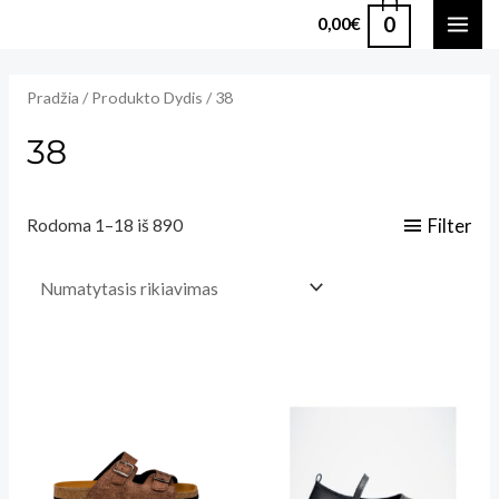
Pereiti
0
0,00
€
MAI
prie
turinio
ME
Pradžia
/ Produkto Dydis / 38
38
Filter
Rodoma 1–18 iš 890