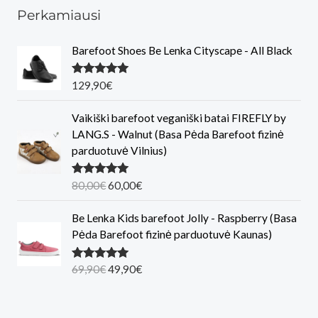
Perkamiausi
Barefoot Shoes Be Lenka Cityscape - All Black
Įvertinimas
129,90
€
:
5.00
iš 5
Vaikiški barefoot veganiški batai FIREFLY by
LANG.S - Walnut (Basa Pėda Barefoot fizinė
parduotuvė Vilnius)
O
C
Įvertinimas
80,00
€
60,00
€
:
5.00
iš 5
r
u
i
r
Be Lenka Kids barefoot Jolly - Raspberry (Basa
g
r
Pėda Barefoot fizinė parduotuvė Kaunas)
i
e
n
n
O
C
Įvertinimas
69,90
€
49,90
€
:
5.00
iš 5
a
t
r
u
l
p
i
r
p
r
g
r