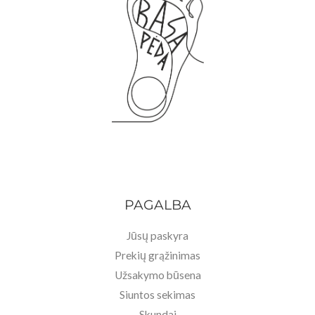
,
€
9
.
0
€
.
PAGALBA
Jūsų paskyra
Prekių grąžinimas
Užsakymo būsena
Siuntos sekimas
Skundai