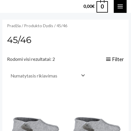
Pereiti
0
0,00
€
MAI
prie
turinio
ME
Pradžia
/ Produkto Dydis / 45/46
45/46
Filter
Rodomi visi rezultatai: 2