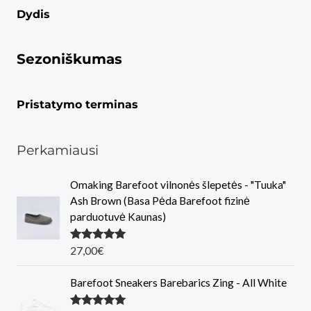
Dydis
Sezoniškumas
Pristatymo terminas
Perkamiausi
Omaking Barefoot vilnonės šlepetės - "Tuuka"
Ash Brown (Basa Pėda Barefoot fizinė
parduotuvė Kaunas)
Įvertinimas
27,00
€
:
5.00
iš 5
Barefoot Sneakers Barebarics Zing - All White