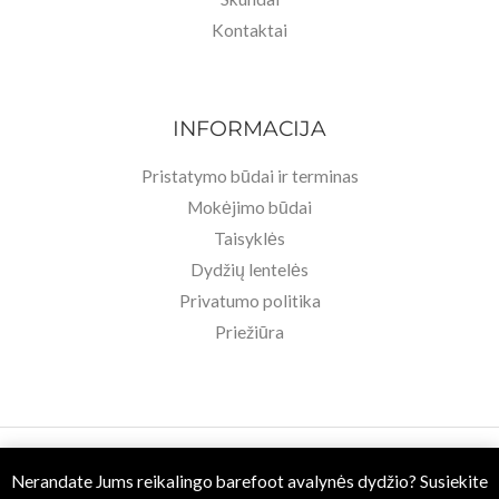
Kontaktai
INFORMACIJA
Pristatymo būdai ir terminas
Mokėjimo būdai
Taisyklės
Dydžių lentelės
Privatumo politika
Priežiūra
Copyright © 2026 Basa Pėda Barefoot. Powered by MB BASU.
Nerandate Jums reikalingo barefoot avalynės dydžio? Susiekite