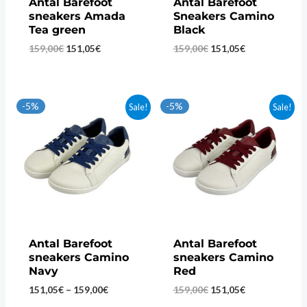
Antal Barefoot
Antal Barefoot
sneakers Amada
Sneakers Camino
Tea green
Black
Original
Current
Original
Current
159,00
€
151,05
€
159,00
€
151,05
€
price
price
price
price
was:
is:
was:
is:
159,00€.
151,05€.
159,00€.
151,05€.
-5%
-5%
Sale!
Sale!
Antal Barefoot
Antal Barefoot
sneakers Camino
sneakers Camino
Navy
Red
Price
Original
Current
151,05
€
–
159,00
€
159,00
€
151,05
€
range:
price
price