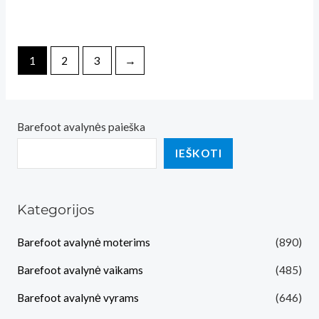
151,05€
was:
is:
through
159,00€.
151,05€.
159,00€
1
2
3
→
Barefoot avalynės paieška
IEŠKOTI
Kategorijos
Barefoot avalynė moterims
(890)
Barefoot avalynė vaikams
(485)
Barefoot avalynė vyrams
(646)