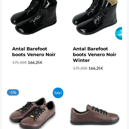
Antal Barefoot
Antal Barefoot
boots Venero Noir
boots Venero Noir
Winter
Original
Current
175,00
€
166,25
€
price
price
Original
Current
175,00
€
166,25
€
was:
is:
price
price
175,00€.
166,25€.
was:
is:
175,00€.
166,25€.
-5%
Sale!