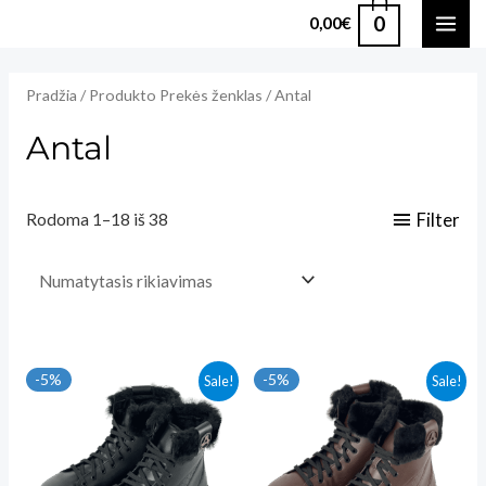
Pereiti
0
0,00
€
MAI
prie
turinio
ME
Pradžia
/ Produkto Prekės ženklas / Antal
Antal
Filter
Rodoma 1–18 iš 38
-5%
-5%
Sale!
Sale!