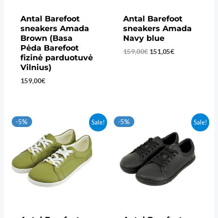
Antal Barefoot
Antal Barefoot
sneakers Amada
sneakers Amada
Brown (Basa
Navy blue
Pėda Barefoot
Original
Current
159,00
€
151,05
€
fizinė parduotuvė
price
price
Vilnius)
was:
is:
159,00€.
151,05€.
159,00
€
-5%
-5%
Sale!
Sale!