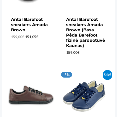
Antal Barefoot
Antal Barefoot
sneakers Amada
sneakers Amada
Brown
Brown (Basa
Pėda Barefoot
Original
Current
159,00
€
151,05
€
fizinė parduotuvė
price
price
Kaunas)
was:
is:
159,00€.
151,05€.
159,00
€
-5%
Sale!