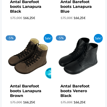
Antal Barefoot
Antal Barefoot
boots Lanapura
boots Lanapura
Black
Blue
Original
Current
Original
Current
175,00
€
166,25
€
175,00
€
166,25
€
price
price
price
price
was:
is:
was:
is:
175,00€.
166,25€.
175,00€.
166,25€.
-5%
-5%
Sale!
Sale!
Antal Barefoot
Antal Barefoot
boots Lanapura
boots Venero
Brown
Black
Original
Current
Original
Current
175,00
€
166,25
€
175,00
€
166,25
€
price
price
price
price