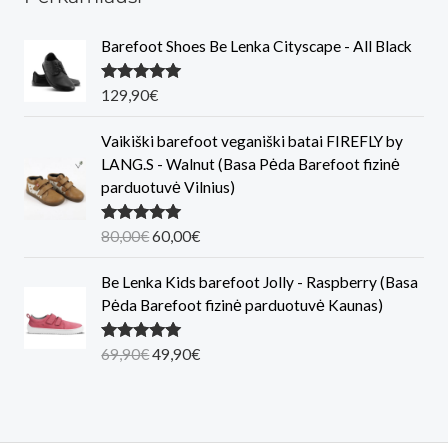
Barefoot Shoes Be Lenka Cityscape - All Black
Įvertinimas
129,90
€
:
5.00
iš 5
Vaikiški barefoot veganiški batai FIREFLY by
LANG.S - Walnut (Basa Pėda Barefoot fizinė
parduotuvė Vilnius)
O
C
Įvertinimas
80,00
€
60,00
€
:
5.00
iš 5
r
u
i
r
Be Lenka Kids barefoot Jolly - Raspberry (Basa
g
r
Pėda Barefoot fizinė parduotuvė Kaunas)
i
e
n
n
O
C
Įvertinimas
69,90
€
49,90
€
:
5.00
iš 5
a
t
r
u
l
p
i
r
p
r
g
r
r
i
i
e