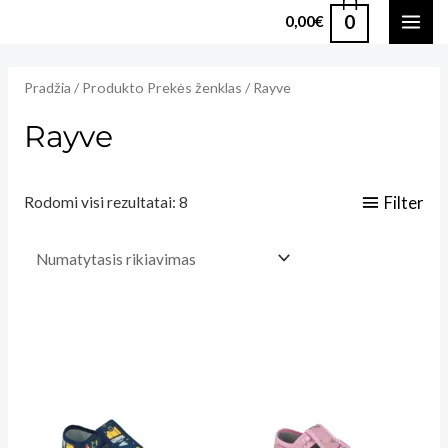
Pereiti
0
0,00
€
MAI
prie
turinio
ME
Pradžia
/ Produkto Prekės ženklas / Rayve
Rayve
Filter
Rodomi visi rezultatai: 8