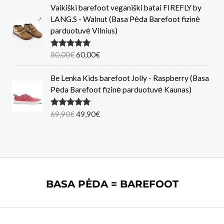
Vaikiški barefoot veganiški batai FIREFLY by
LANG.S - Walnut (Basa Pėda Barefoot fizinė
parduotuvė Vilnius)
O
C
Įvertinimas
80,00
€
60,00
€
:
5.00
iš 5
r
u
i
r
Be Lenka Kids barefoot Jolly - Raspberry (Basa
g
r
Pėda Barefoot fizinė parduotuvė Kaunas)
i
e
n
n
O
C
Įvertinimas
69,90
€
49,90
€
:
5.00
iš 5
a
t
r
u
l
p
i
r
p
r
g
r
r
i
i
e
i
c
n
n
c
e
a
t
BASA PĖDA = BAREFOOT
e
i
l
p
w
s
p
r
a
:
r
i