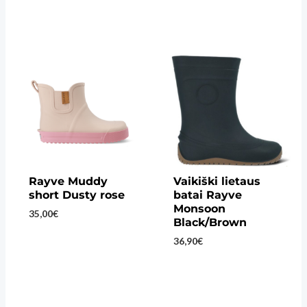
Rayve Muddy
Vaikiški lietaus
short Dusty rose
batai Rayve
Monsoon
35,00
€
Black/Brown
36,90
€