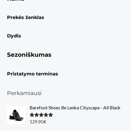
Prekės ženklas
Dydis
Sezoniškumas
Pristatymo terminas
Perkamiausi
Barefoot Shoes Be Lenka Cityscape - All Black
Įvertinimas
129,90
€
:
5.00
iš 5