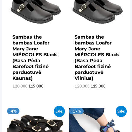
Sambas the
Sambas the
bambas Loafer
bambas Loafer
Mary Jane
Mary Jane
MIÉRCOLES Black
MIÉRCOLES Black
(Basa Pėda
(Basa Pėda
Barefoot fizinė
Barefoot fizinė
parduotuvė
parduotuvė
Kaunas)
Vilnius)
Original
Current
Original
Current
120,00
€
115,00
€
120,00
€
115,00
€
price
price
price
price
was:
is:
was:
is:
120,00€.
115,00€.
120,00€.
115,00€.
-4%
-17%
Sale!
Sale!