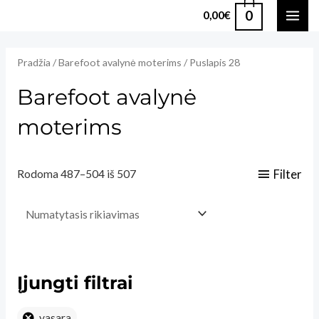
Pereiti
0
0,00
€
MAI
prie
turinio
ME
Pradžia
/
Barefoot avalynė moterims
/ Puslapis 28
Barefoot avalynė
moterims
Filter
Rodoma 487–504 iš 507
Įjungti filtrai
vasara