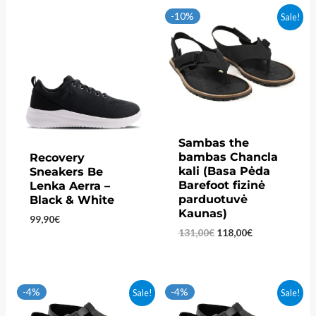
-10%
Sale!
Sambas the
bambas Chancla
Recovery
kali (Basa Pėda
Sneakers Be
Barefoot fizinė
Lenka Aerra –
parduotuvė
Black & White
Kaunas)
99,90
€
Original
Current
131,00
€
118,00
€
price
price
was:
is:
131,00€.
118,00€.
-4%
-4%
Sale!
Sale!