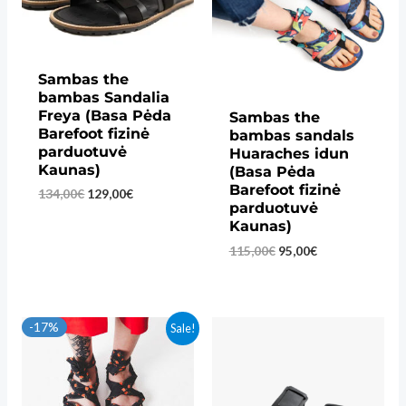
Sambas the
bambas Sandalia
Freya (Basa Pėda
Sambas the
Barefoot fizinė
bambas sandals
parduotuvė
Huaraches idun
Kaunas)
(Basa Pėda
Barefoot fizinė
Original
Current
134,00
€
129,00
€
parduotuvė
price
price
Kaunas)
was:
is:
134,00€.
129,00€.
Original
Current
115,00
€
95,00
€
price
price
was:
is:
115,00€.
95,00€.
-17%
Sale!