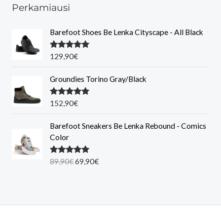
Perkamiausi
Barefoot Shoes Be Lenka Cityscape - All Black
Įvertinimas
129,90
€
:
5.00
iš 5
Groundies Torino Gray/Black
Įvertinimas
152,90
€
:
5.00
iš 5
Barefoot Sneakers Be Lenka Rebound - Comics
Color
O
C
Įvertinimas
89,90
€
69,90
€
:
5.00
iš 5
r
u
i
r
g
r
i
e
n
n