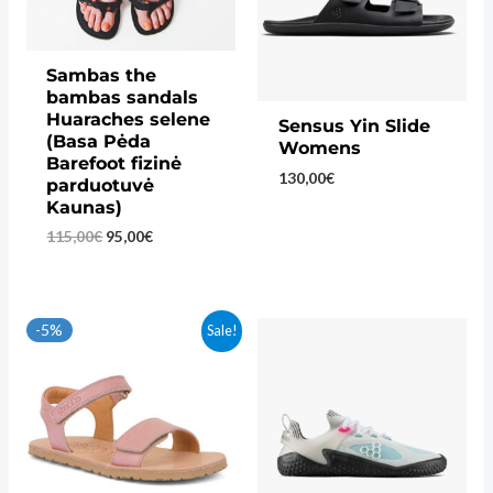
Sambas the
bambas sandals
Huaraches selene
Sensus Yin Slide
(Basa Pėda
Womens
Barefoot fizinė
130,00
€
parduotuvė
Kaunas)
Original
Current
115,00
€
95,00
€
price
price
was:
is:
115,00€.
95,00€.
-5%
Sale!