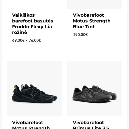
Vaikiškos
Vivobarefoot
barefoot basutės
Motus Strength
Froddo Flexy Lia
Blue Tint
rožinė
190,00
€
Price
69,00
€
–
76,00
€
range:
69,00€
through
76,00€
Vivobarefoot
Vivobarefoot
Motus Strength
Primus Lite 3.5