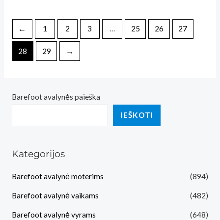
←
1
2
3
…
25
26
27
28
29
→
Barefoot avalynės paieška
IEŠKOTI
Kategorijos
Barefoot avalynė moterims
(894)
Barefoot avalynė vaikams
(482)
Barefoot avalynė vyrams
(648)