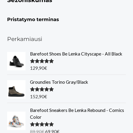
Sezoniškumas
Pristatymo terminas
Perkamiausi
Barefoot Shoes Be Lenka Cityscape - All Black
Įvertinimas
129,90
€
:
5.00
iš 5
Groundies Torino Gray/Black
Įvertinimas
152,90
€
:
5.00
iš 5
Barefoot Sneakers Be Lenka Rebound - Comics
Color
O
C
Įvertinimas
89,90
€
69,90
€