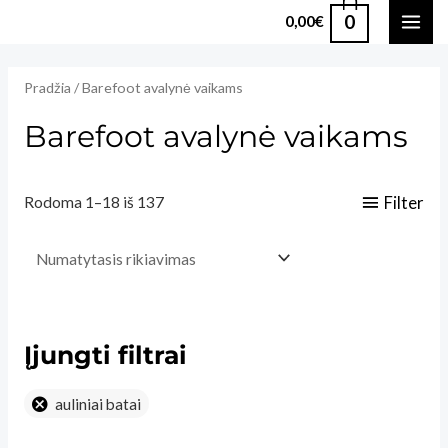
Pereiti
0
0,00
€
MAI
prie
turinio
ME
Pradžia
/ Barefoot avalynė vaikams
Barefoot avalynė vaikams
Filter
Rodoma 1–18 iš 137
Įjungti filtrai
auliniai batai