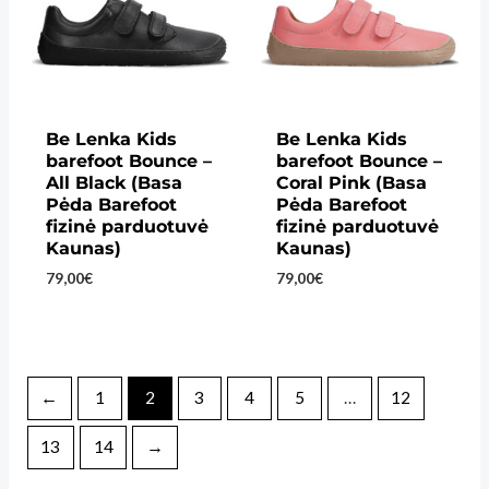
Be Lenka Kids
Be Lenka Kids
barefoot Bounce –
barefoot Bounce –
All Black (Basa
Coral Pink (Basa
Pėda Barefoot
Pėda Barefoot
fizinė parduotuvė
fizinė parduotuvė
Kaunas)
Kaunas)
79,00
€
79,00
€
←
1
2
3
4
5
…
12
13
14
→