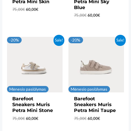
Petra Mini Skin
Petra Mini Sky
Blue
Original
Current
75,00
€
60,00
€
price
price
Original
Current
75,00
€
60,00
€
was:
is:
price
price
75,00€.
60,00€.
was:
is:
75,00€.
60,00€.
-20%
-20%
Sale!
Sale!
Mėnesio pasiūlymas
Mėnesio pasiūlymas
Barefoot
Barefoot
Sneakers Muris
Sneakers Muris
Petra Mini Stone
Petra Mini Taupe
Original
Current
Original
Current
75,00
€
60,00
€
75,00
€
60,00
€
price
price
price
price
was:
is:
was:
is: