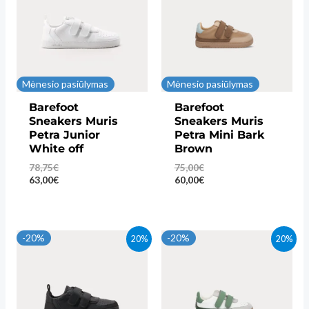
Mėnesio pasiūlymas
Mėnesio pasiūlymas
Barefoot
Barefoot
Sneakers Muris
Sneakers Muris
Petra Junior
Petra Mini Bark
White off
Brown
78,75
€
75,00
€
63,00
€
60,00
€
-20%
-20%
20%
20%