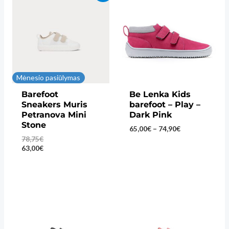
Mėnesio pasiūlymas
Barefoot
Be Lenka Kids
Sneakers Muris
barefoot – Play –
Petranova Mini
Dark Pink
Stone
Price
65,00
€
–
74,90
€
range:
78,75
€
65,00€
63,00
€
through
74,90€