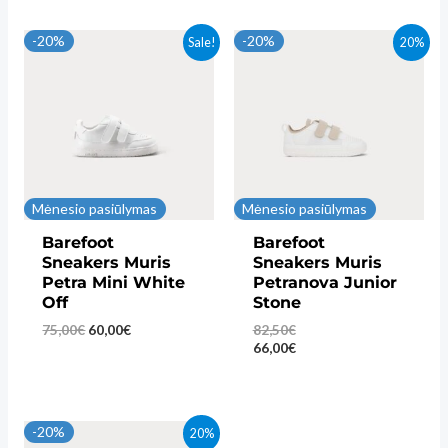
75,00€.
60,00€.
75,00€.
60,00€.
-20%
-20%
Sale!
20%
Mėnesio pasiūlymas
Mėnesio pasiūlymas
Barefoot
Barefoot
Sneakers Muris
Sneakers Muris
Petra Mini White
Petranova Junior
Off
Stone
Original
Current
75,00
€
60,00
€
82,50
€
price
price
66,00
€
was:
is:
75,00€.
60,00€.
-20%
20%