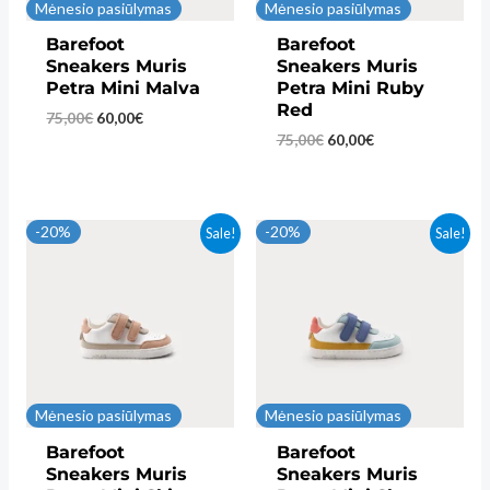
Mėnesio pasiūlymas
Mėnesio pasiūlymas
Barefoot
Barefoot
Sneakers Muris
Sneakers Muris
Petra Mini Malva
Petra Mini Ruby
Red
Original
Current
75,00
€
60,00
€
price
price
Original
Current
75,00
€
60,00
€
was:
is:
price
price
75,00€.
60,00€.
was:
is:
75,00€.
60,00€.
-20%
-20%
Sale!
Sale!
Mėnesio pasiūlymas
Mėnesio pasiūlymas
Barefoot
Barefoot
Sneakers Muris
Sneakers Muris