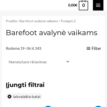
Pereiti
0
0,00
€
MAI
prie
turinio
ME
Pradžia
/
Barefoot avalynė vaikams
/ Puslapis 2
Barefoot avalynė vaikams
Filter
Rodoma 19–36 iš 243
Įjungti filtrai
laisvalaikio batai