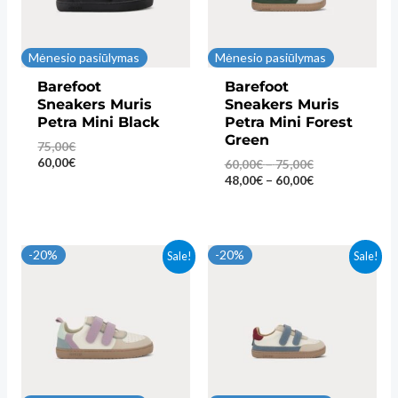
Mėnesio pasiūlymas
Mėnesio pasiūlymas
Barefoot
Barefoot
Sneakers Muris
Sneakers Muris
Petra Mini Black
Petra Mini Forest
Green
75,00
€
60,00
€
Price
60,00
€
–
75,00
€
range:
Price
48,00
€
–
60,00
€
60,00€
range:
through
48,00€
75,00€
through
60,00€
-20%
-20%
Sale!
Sale!