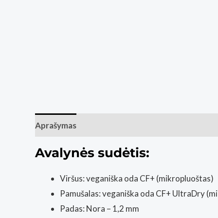
Aprašymas
Papildoma informacija
Avalynės sudėtis:
Viršus: veganiška oda CF+ (mikropluoštas)
Pamušalas: veganiška oda CF+ UltraDry (mi
Padas: Nora – 1,2 mm