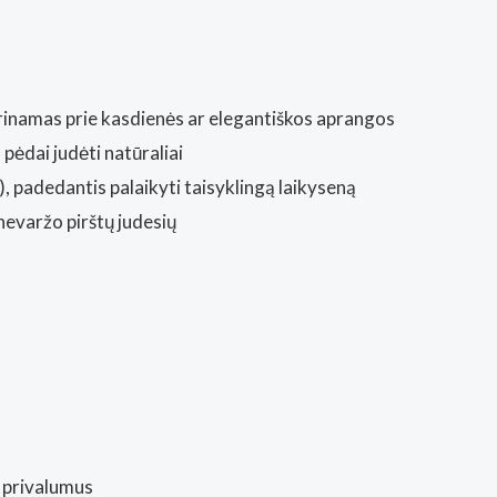
derinamas prie kasdienės ar elegantiškos aprangos
s pėdai judėti natūraliai
), padedantis palaikyti taisyklingą laikyseną
 nevaržo pirštų judesių
 privalumus