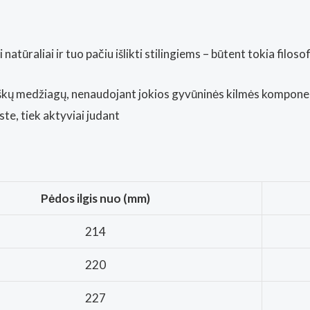
i natūraliai ir tuo pačiu išlikti stilingiems – būtent tokia filos
iškų medžiagų, nenaudojant jokios gyvūninės kilmės kompone
ste, tiek aktyviai judant
Pėdos ilgis nuo (mm)
214
220
227