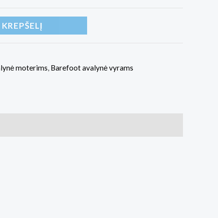
Į KREPŠELĮ
alynė moterims
,
Barefoot avalynė vyrams