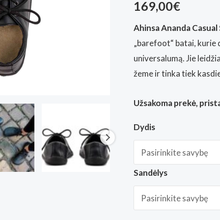
169,00
€
Ahinsa Ananda Casual
„barefoot“ batai, kurie 
universalumą. Jie leidžia
žeme ir tinka tiek kasdie
Užsakoma prekė, prista
Dydis
Sandėlys