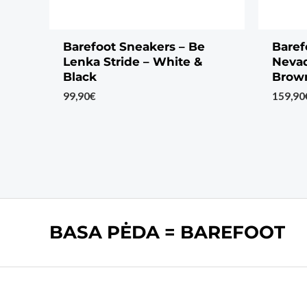
Barefoot Sneakers – Be
Baref
Lenka Stride – White &
Nevad
Black
Brow
99,90
€
159,90
BASA PĖDA = BAREFOOT