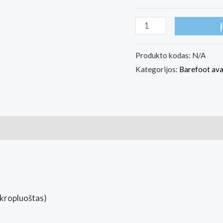
produkto
kiekis:
Ahinsa
Produkto kodas:
N/A
Kategorijos:
Barefoot av
Shoes
Ananda
Barefoot
-
Casual
Shoes-
Black
kropluoštas)