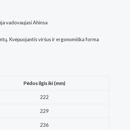
ofija vadovaujasi
Ahinsa
ntų. Kvėpuojantis viršus ir ergonomiška forma
Pėdos ilgis iki (mm)
222
229
236