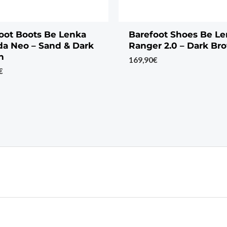
oot Boots Be Lenka
Barefoot Shoes Be L
a Neo – Sand & Dark
Ranger 2.0 – Dark Br
n
169,90
€
€