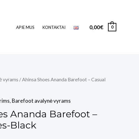
0,00
€
0
APIE MUS
KONTAKTAI
ė vyrams
/ Ahinsa Shoes Ananda Barefoot – Casual
rims
,
Barefoot avalynė vyrams
es Ananda Barefoot –
es-Black