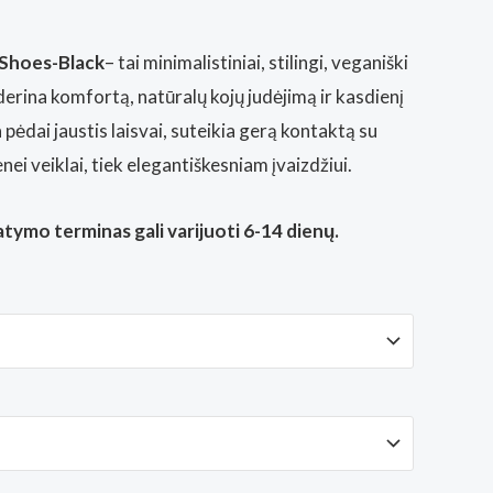
 Shoes-Black
– tai minimalistiniai, stilingi, veganiški
derina komfortą, natūralų kojų judėjimą ir kasdienį
 pėdai jaustis laisvai, suteikia gerą kontaktą su
nei veiklai, tiek elegantiškesniam įvaizdžiui.
tymo terminas gali varijuoti 6-14 dienų.