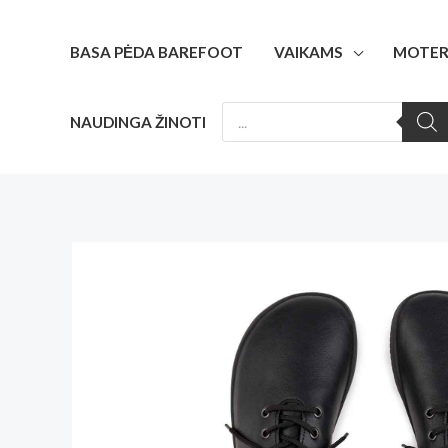
Pereiti
prie
BASA PĖDA BAREFOOT
VAIKAMS
MOTER
turinio
PRODUCTS
NAUDINGA ŽINOTI
SEARCH