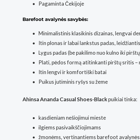
Pagaminta Čekijoje
Barefoot avalynės savybės:
Minimalistinis klasikinis dizainas, lengvai 
Itin plonas ir labai lankstus padas, leidžianti
Lygus padas (be pakilimo nuo kulno iki pirštų
Plati, pėdos formą atitinkanti pirštų sritis –
Itin lengvi ir komfortiški batai
Puikus jutiminis ryšys su žeme
Ahinsa Ananda Casual Shoes-Black
puikiai tinka:
kasdieniam nešiojimui mieste
ilgiems pasivaikščiojimams
žmonėms, vertinantiems barefoot avalynės