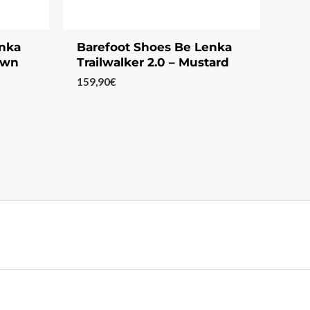
enka
Barefoot Shoes Be Lenka
own
Trailwalker 2.0 – Mustard
159,90
€