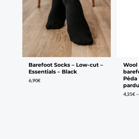
Barefoot Socks – Low-cut –
Wool 
Essentials – Black
baref
Pėda 
6,90
€
pardu
4,35
€
–