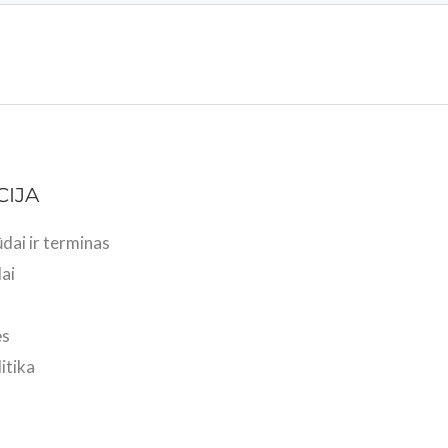
CIJA
dai ir terminas
ai
ės
itika