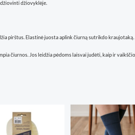
žiovinti džiovyklėje.
ia pirštus. Elastinė juosta aplink čiurną sutrikdo kraujotaką.
mpia čiurnos
. Jos leidžia pėdoms laisvai judėti, kaip ir vaikš