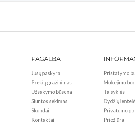
PAGALBA
INFORMA
Jūsų paskyra
Pristatymo bū
Prekių grąžinimas
Mokėjimo būd
Užsakymo būsena
Taisyklės
Siuntos sekimas
Dydžių lentel
Skundai
Privatumo pol
Kontaktai
Priežiūra