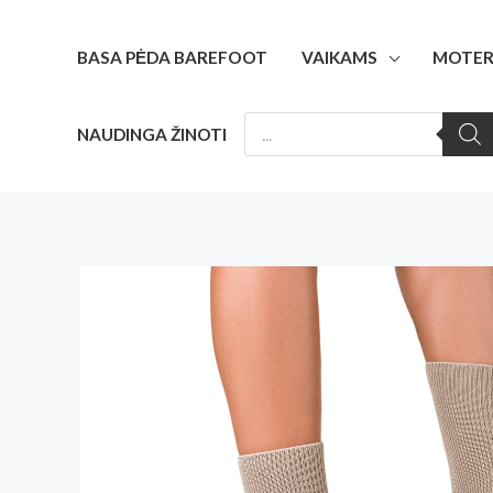
Pereiti
prie
BASA PĖDA BAREFOOT
VAIKAMS
MOTER
turinio
PRODUCTS
NAUDINGA ŽINOTI
SEARCH