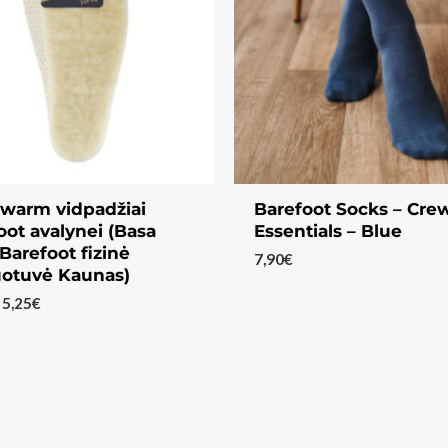
warm vidpadžiai
Barefoot Socks – Cre
oot avalynei (Basa
Essentials – Blue
Barefoot fizinė
7,90
€
otuvė Kaunas)
Price
5,25
€
range:
4,35€
through
5,25€