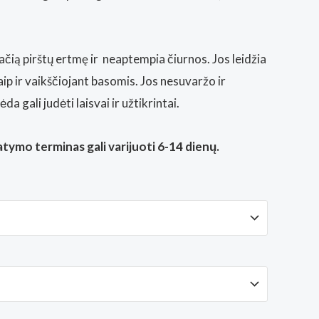
ačią pirštų ertmę
ir neaptempia čiurnos
. Jos leidžia
aip ir vaikščiojant basomis. Jos nesuvaržo ir
da gali judėti laisvai ir užtikrintai.
tymo terminas gali varijuoti 6-14 dienų.