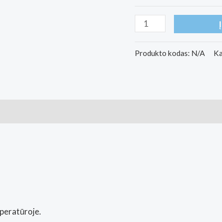
produkto
kiekis:
Ahinsa
Produkto kodas:
N/A
Ka
Shoes
Socks
thermo
beige
peratūroje.