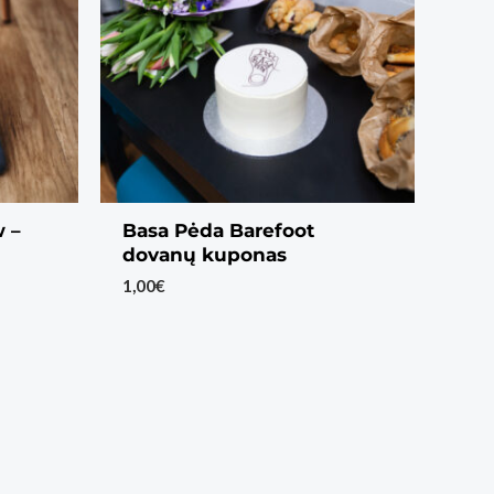
w –
Basa Pėda Barefoot
dovanų kuponas
1,00
€