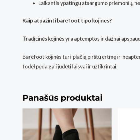
Laikantis ypatingų atsargumo priemonių, ned
Kaip atpažinti barefoot tipo kojines?
Tradicinės kojinės yra aptemptos ir dažnai apspaudž
Barefoot kojinės turi
plačią pirštų ertmę
ir neapte
todėl pėda gali judėti laisvai ir užtikrintai.
Panašūs produktai