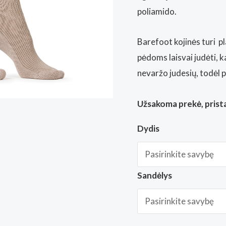
poliamido.
Barefoot kojinės turi
pl
pėdoms laisvai judėti, k
nevaržo judesių, todėl pė
Užsakoma prekė, prista
Dydis
Sandėlys