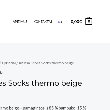
0,00
€
0
APIE MUS
KONTAKTAI
ės priedai
/ Ahinsa Shoes Socks thermo beige
dai
es Socks thermo beige
hermo beige – pamagintos iš 85 % bambuko, 15 %