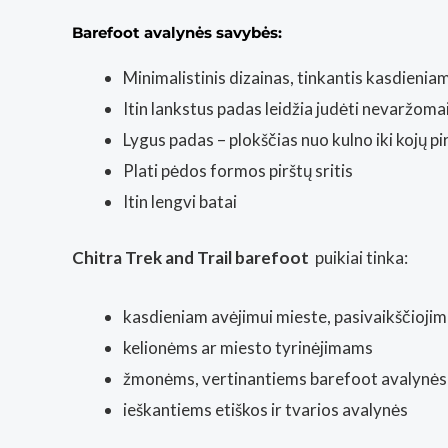
Barefoot avalynės savybės:
Minimalistinis dizainas, tinkantis kasdieniam
Itin lankstus padas leidžia judėti nevaržoma
Lygus padas – plokščias nuo kulno iki kojų pi
Plati pėdos formos pirštų sritis
Itin lengvi batai
Chitra Trek and Trail barefoot
puikiai tinka:
kasdieniam avėjimui mieste, pasivaikščiojima
kelionėms ar miesto tyrinėjimams
žmonėms, vertinantiems barefoot avalynės
ieškantiems etiškos ir tvarios avalynės