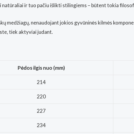
i natūraliai ir tuo pačiu išlikti stilingiems – būtent tokia filos
iškų medžiagų, nenaudojant jokios gyvūninės kilmės kompone
ste, tiek aktyviai judant.
Pėdos ilgis nuo (mm)
214
220
227
234