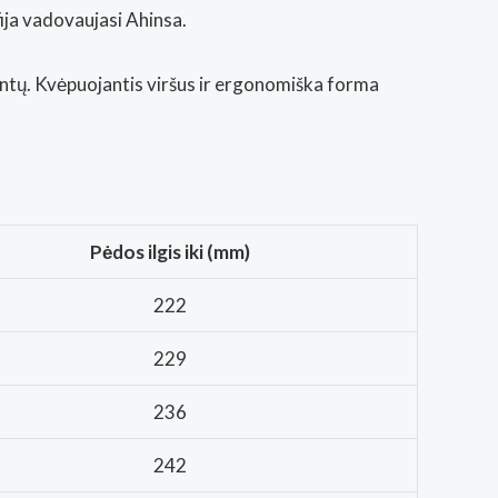
ofija vadovaujasi
Ahinsa
.
ntų. Kvėpuojantis viršus ir ergonomiška forma
Pėdos ilgis iki (mm)
222
229
236
242