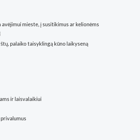
 avėjimui mieste, į susitikimus ar kelionėms
i
rštų, palaiko taisyklingą kūno laikyseną
ms ir laisvalaikiui
 privalumus