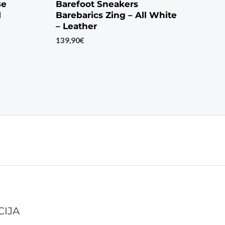
Be
Barefoot Sneakers
l
Barebarics Zing – All White
– Leather
139,90
€
CIJA