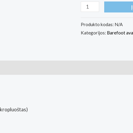
produkto
kiekis:
Ahinsa
Produkto kodas:
N/A
Kategorijos:
Barefoot av
Shoes
Vida
barefoot
beige
sneakers
kropluoštas)