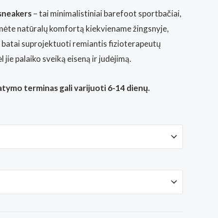
sneakers
– tai minimalistiniai barefoot sportbačiai,
umėte natūralų komfortą kiekviename žingsnyje,
 batai suprojektuoti remiantis fizioterapeutų
jie palaiko sveiką eiseną ir judėjimą.
tymo terminas gali varijuoti 6-14 dienų.