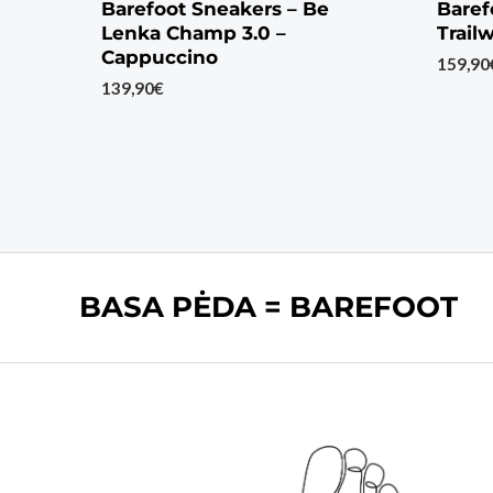
Barefoot Sneakers – Be
Baref
Lenka Champ 3.0 –
Trail
Cappuccino
159,90
139,90
€
BASA PĖDA = BAREFOOT