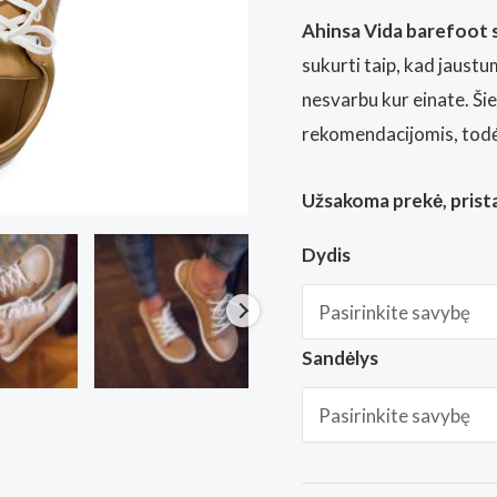
Ahinsa Vida barefoot 
sukurti taip, kad jaust
nesvarbu kur einate. Šie
rekomendacijomis, todėl 
Užsakoma prekė, prista
Dydis
Sandėlys