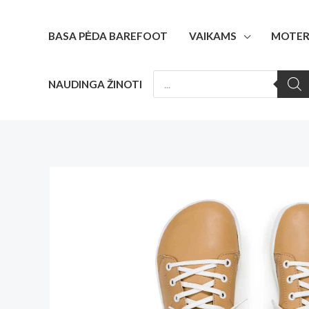
Pereiti
prie
BASA PĖDA BAREFOOT
VAIKAMS
MOTER
turinio
PRODUCTS
NAUDINGA ŽINOTI
SEARCH