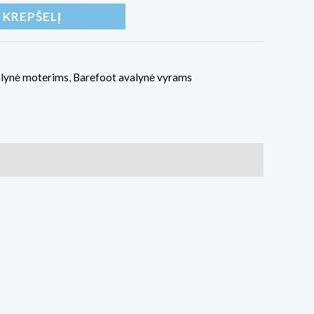
Į KREPŠELĮ
alynė moterims
,
Barefoot avalynė vyrams