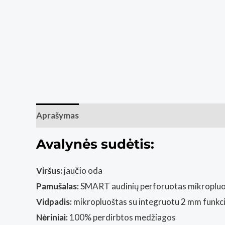
Aprašymas
Papildoma informacija
Avalynės sudėtis:
Viršus:
jaučio oda
Pamušalas:
SMART audinių perforuotas mikropluošta
Vidpadis:
mikropluoštas su integruotu 2 mm funkcin
Nėriniai:
100% perdirbtos medžiagos