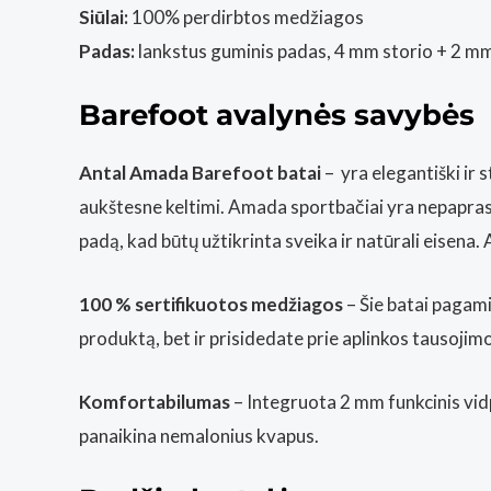
Siūlai:
100% perdirbtos medžiagos
Padas:
lankstus guminis padas, 4 mm storio + 2 mm
Barefoot avalynės savybės
Antal Amada Barefoot batai
– yra elegantiški ir st
aukštesne keltimi. Amada sportbačiai yra nepaprasta
padą, kad būtų užtikrinta sveika ir natūrali eisena
100 % sertifikuotos medžiagos
– Šie batai pagami
produktą, bet ir prisidedate prie aplinkos tausojimo
Komfortabilumas
– Integruota 2 mm funkcinis vidp
panaikina nemalonius kvapus.