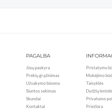
PAGALBA
INFORMA
Jūsų paskyra
Pristatymo bū
Prekių grąžinimas
Mokėjimo būd
Užsakymo būsena
Taisyklės
Siuntos sekimas
Dydžių lentel
Skundai
Privatumo pol
Kontaktai
Priežiūra