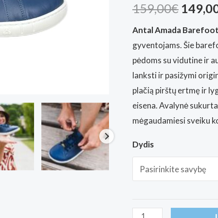
Įvertinimas:
2
Origin
159,00
€
149,0
4.50
iš 5
(viso
įvertinimų:
price
Antal Amada Barefoot
)
gyventojams. Šie barefo
was:
pėdoms su vidutine ir au
159,00
lanksti ir pasižymi orig
plačią pirštų ertmę ir ly
eisena. Avalynė sukurta 
mėgaudamiesi sveiku k
Dydis
produkto