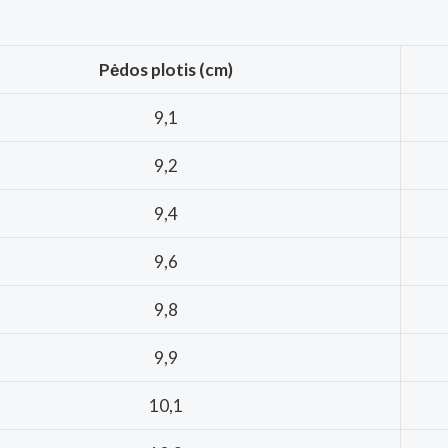
Pėdos plotis (cm)
9,1
9,2
9,4
9,6
9,8
9,9
10,1