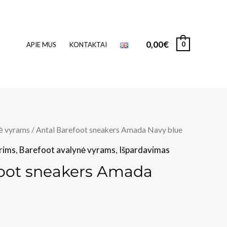
0,00
€
0
APIE MUS
KONTAKTAI
ė vyrams
/ Antal Barefoot sneakers Amada Navy blue
rims
,
Barefoot avalynė vyrams
,
Išpardavimas
foot sneakers Amada