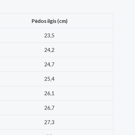
Pėdos ilgis (cm)
23,5
24,2
24,7
25,4
26,1
26,7
27,3