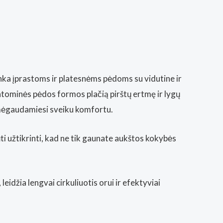
nka įprastoms ir platesnėms pėdoms su vidutine ir
natominės pėdos formos plačią pirštų ertmę ir lygų
i, mėgaudamiesi sveiku komfortu.
ūti užtikrinti, kad ne tik gaunate aukštos kokybės
džia lengvai cirkuliuotis orui ir efektyviai