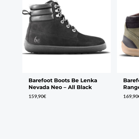
Barefoot Boots Be Lenka
Baref
Nevada Neo – All Black
Range
159,90
€
169,90