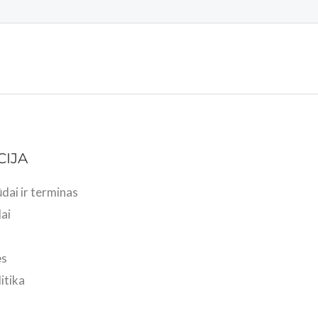
CIJA
dai ir terminas
ai
ės
itika