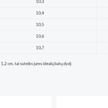
10,3
10,4
10,5
10,6
10,7
1,2 cm, tai suteiks jums idealų batų dydį