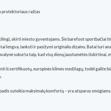
 protektoriaus raštas
ilingi
,
skirti miesto gyventojams. Šie barefoot sportbačiai ti
i lengva, lanksti ir pasižymi originaliu dizainu. Batai turi a
. Avalynė sukurta taip, kad visą dieną jaustumėtės išskirtina
nti iš sertifikuotų, europinės kilmės medžiagų, todėl galite b
.
adis suteikia maksimalų komfortą – yra atsparus smūgiams, lei