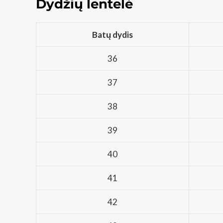
Dydžių lentelė
Batų dydis
36
37
38
39
40
41
42