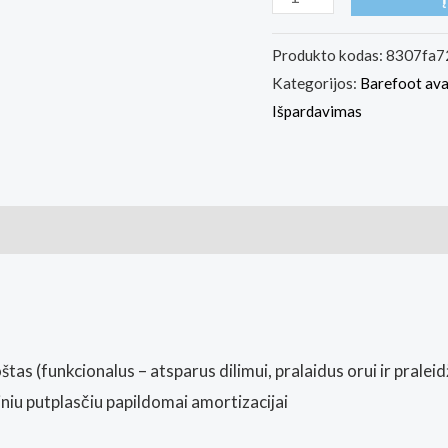
kiekis:
Antal
Produkto kodas:
8307fa7
Kategorijos:
Barefoot av
Barefoot
Išpardavimas
sneakers
Amada
Navy
blue
s (funkcionalus – atsparus dilimui, pralaidus orui ir pralei
iu putplasčiu papildomai amortizacijai