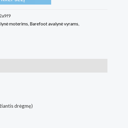
2a9f9
alynė moterims
,
Barefoot avalynė vyrams
,
džiantis drėgmę)