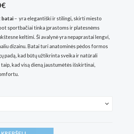
al
Current
0
€
price
 batai
– yra elegantiški ir stilingi
,
skirti miesto
ot sportbačiai tinka įprastoms ir platesnėms
is:
kštesne keltimi. Ši avalynė yra nepaprastai lengvi,
€.
149,00€.
inaliu dizainu. Batai turi anatominės pėdos formos
gų padą, kad būtų užtikrinta sveika ir natūrali
taip, kad visą dieną jaustumėtės išskirtinai,
omfortu.
Į KREPŠELĮ