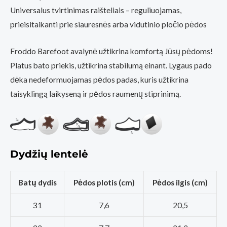
Universalus tvirtinimas raišteliais – reguliuojamas,
prieisitaikanti prie siauresnės arba vidutinio pločio pėdos
Froddo Barefoot avalynė užtikrina komfortą Jūsų pėdoms!
Platus bato priekis, užtikrina stabilumą einant. Lygaus pado
dėka nedeformuojamas pėdos padas, kuris užtikrina
taisyklingą laikyseną ir pėdos raumenų stiprinimą.
Dydžių lentelė
Batų dydis
Pėdos plotis (cm)
Pėdos ilgis (cm)
31
7,6
20,5