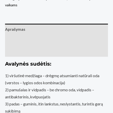
vaikams
Froddo
F
-
Motion
Aprašymas
žalia
Papildoma informacija
Atsiliepimai (0)
Avalynės sudėtis:
1) viršutinė medžiaga – drėgmę atsumianti natūrali oda
(verstos – lygios odos kombinacija)
2) pamušalas ir vidpadis – be chromo oda, vidpadis –
antibakterinis, kvėpuojatis
3) padas – guminis, itin lankstus, neslystantis, turintis gerą
sukibimą