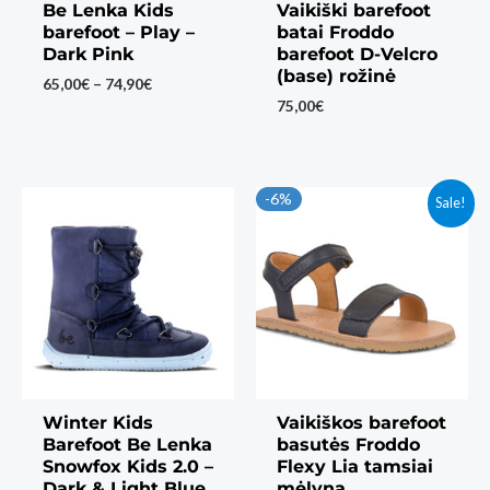
Be Lenka Kids
Vaikiški barefoot
barefoot – Play –
batai Froddo
Dark Pink
barefoot D-Velcro
(base) rožinė
Price
65,00
€
–
74,90
€
range:
75,00
€
65,00€
through
74,90€
-6%
Sale!
Winter Kids
Vaikiškos barefoot
Barefoot Be Lenka
basutės Froddo
Snowfox Kids 2.0 –
Flexy Lia tamsiai
Dark & Light Blue
mėlyna