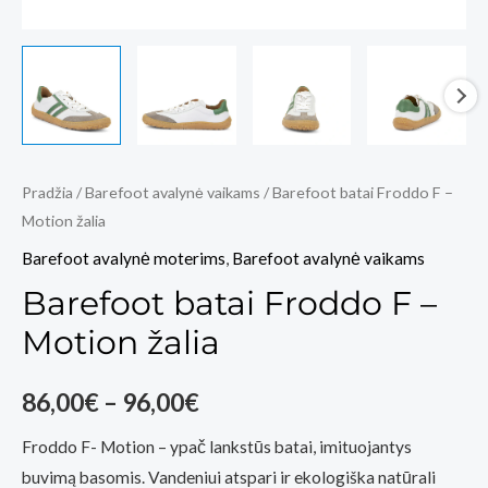
Pradžia
/
Barefoot avalynė vaikams
/ Barefoot batai Froddo F –
Motion žalia
Barefoot avalynė moterims
,
Barefoot avalynė vaikams
Barefoot batai Froddo F –
Motion žalia
Price
86,00
€
–
96,00
€
range:
Froddo F- Motion – ypač lankstūs batai, imituojantys
buvimą basomis. Vandeniui atspari ir ekologiška natūrali