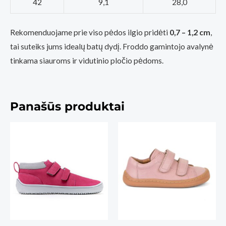
42
9,1
28,0
Rekomenduojame prie viso pėdos ilgio pridėti
0,7 – 1,2 cm
,
tai suteiks jums idealų batų dydį. Froddo gamintojo avalynė
tinkama siauroms ir vidutinio pločio pėdoms.
Panašūs produktai