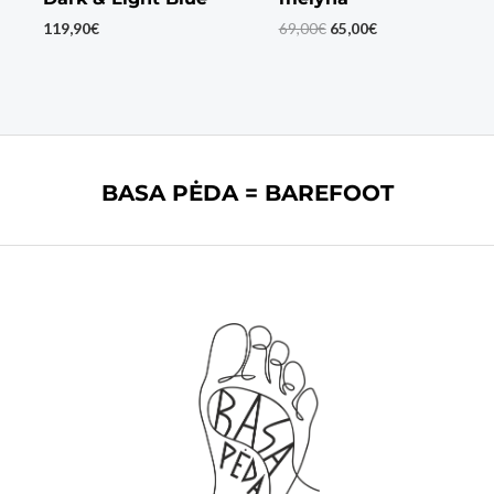
Original
Current
119,90
€
69,00
€
65,00
€
price
price
was:
is:
69,00€.
65,00€.
BASA PĖDA = BAREFOOT