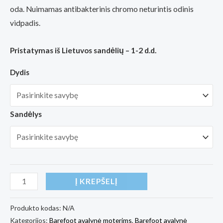
86,00€
oda. Nuimamas antibakterinis chromo neturintis odinis
through
vidpadis.
96,00€
Pristatymas iš Lietuvos sandėlių – 1-2 d.d.
Dydis
Sandėlys
produkto
Į KREPŠELĮ
kiekis:
Barefoot
Produkto kodas:
N/A
Kategorijos:
Barefoot avalynė moterims
,
Barefoot avalynė
batai