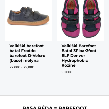
Vaikiški barefoot
Vaikiški Barefoot
batai Froddo
Batai 3F bar3foot
barefoot D-Velcro
ELF Denver
(base) mėlyna
Hydrophobic
Rožinė
Price
72,00
€
–
75,00
€
range:
50,00
€
72,00€
through
75,00€
BASA PĖDA = BAREFOOT