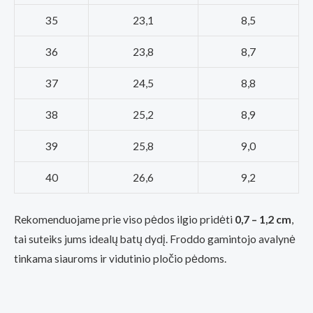
35
23,1
8,5
36
23,8
8,7
37
24,5
8,8
38
25,2
8,9
39
25,8
9,0
40
26,6
9,2
Rekomenduojame prie viso pėdos ilgio pridėti
0,7 – 1,2 cm
,
tai suteiks jums idealų batų dydį. Froddo gamintojo avalynė
tinkama siauroms ir vidutinio pločio pėdoms.