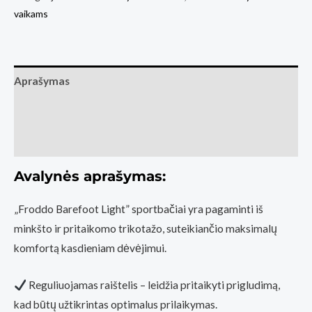
vaikams
Froddo
Light
Dark
Blue
Aprašymas
Papildoma informacija
Atsiliepimai (0)
Avalynės aprašymas:
„Froddo Barefoot Light” sportbačiai yra pagaminti iš
minkšto ir pritaikomo trikotažo, suteikiančio maksimalų
komfortą kasdieniam dėvėjimui.
Reguliuojamas raištelis – leidžia pritaikyti prigludimą,
kad būtų užtikrintas optimalus prilaikymas.