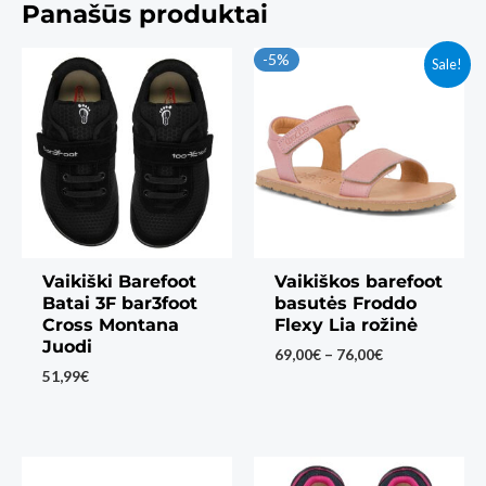
Panašūs produktai
-5%
Sale!
Vaikiški Barefoot
Vaikiškos barefoot
Batai 3F bar3foot
basutės Froddo
Cross Montana
Flexy Lia rožinė
Juodi
Price
69,00
€
–
76,00
€
range:
51,99
€
69,00€
through
76,00€