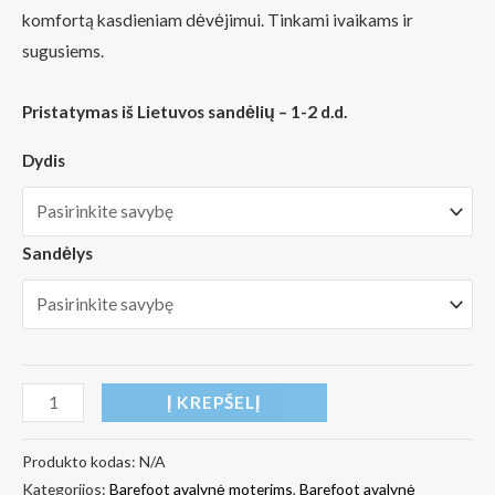
komfortą kasdieniam dėvėjimui. Tinkami ivaikams ir
sugusiems.
Pristatymas iš Lietuvos sandėlių – 1-2 d.d.
Dydis
Sandėlys
produkto
Į KREPŠELĮ
kiekis:
Barefoot
Produkto kodas:
N/A
Kategorijos:
Barefoot avalynė moterims
,
Barefoot avalynė
batai