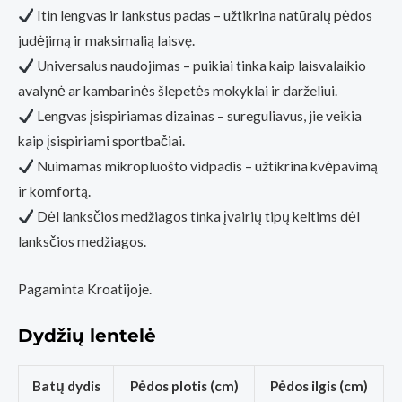
Itin lengvas ir lankstus padas – užtikrina natūralų pėdos
judėjimą ir maksimalią laisvę.
Universalus naudojimas – puikiai tinka kaip laisvalaikio
avalynė ar kambarinės šlepetės mokyklai ir darželiui.
Lengvas įsispiriamas dizainas – sureguliavus, jie veikia
kaip įsispiriami sportbačiai.
Nuimamas mikropluošto vidpadis – užtikrina kvėpavimą
ir komfortą.
Dėl lanksčios medžiagos tinka įvairių tipų keltims dėl
lanksčios medžiagos.
Pagaminta Kroatijoje.
Dydžių lentelė
Batų dydis
Pėdos plotis (cm)
Pėdos ilgis (cm)