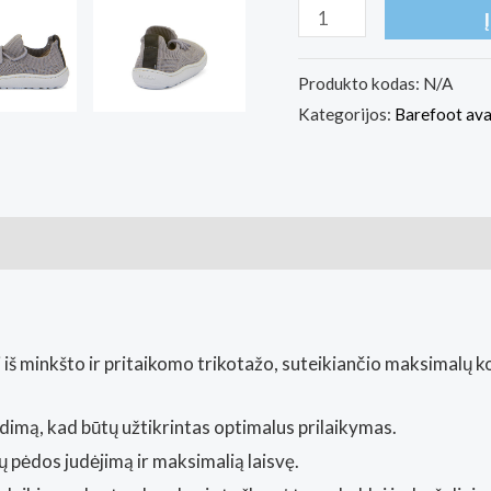
produkto
kiekis:
Barefoot
Produkto kodas:
N/A
Kategorijos:
Barefoot av
batai
Froddo
Light
pilka
ai (0)
 iš minkšto ir pritaikomo trikotažo, suteikiančio maksimalų 
ludimą, kad būtų užtikrintas optimalus prilaikymas.
lų pėdos judėjimą ir maksimalią laisvę.