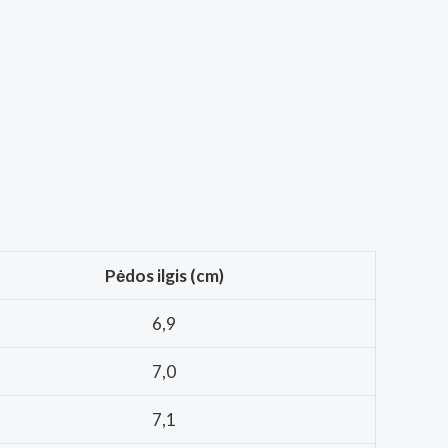
Pėdos ilgis (cm)
6,9
7,0
7,1