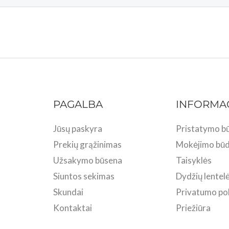
PAGALBA
INFORMA
Jūsų paskyra
Pristatymo bū
Prekių grąžinimas
Mokėjimo būd
Užsakymo būsena
Taisyklės
Siuntos sekimas
Dydžių lentel
Skundai
Privatumo pol
Kontaktai
Priežiūra