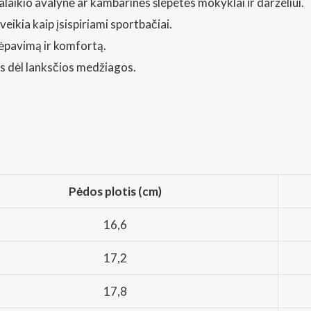
alaikio avalynė ar kambarinės šlepetės mokyklai ir darželiui.
veikia kaip įsispiriami sportbačiai.
ėpavimą ir komfortą.
ms dėl lanksčios medžiagos.
Pėdos plotis (cm)
16,6
17,2
17,8