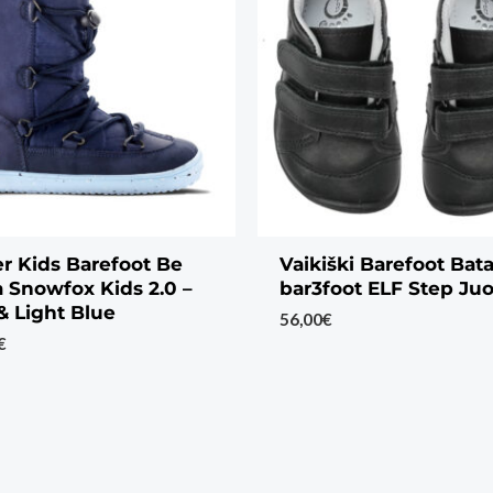
r Kids Barefoot Be
Vaikiški Barefoot Bata
 Snowfox Kids 2.0 –
bar3foot ELF Step Ju
& Light Blue
56,00
€
€