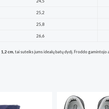
24,5
25,2
25,8
26,6
– 1,2 cm
, tai suteiks jums idealų batų dydį. Froddo gamintojo 