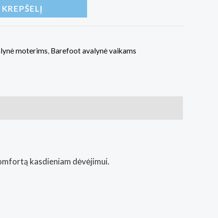
Į KREPŠELĮ
alynė moterims
,
Barefoot avalynė vaikams
komfortą kasdieniam dėvėjimui.