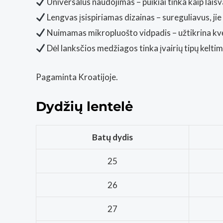
Universalus naudojimas – puikiai tinka kaip laisv
Lengvas įsispiriamas dizainas – sureguliavus, jie 
Nuimamas mikropluošto vidpadis – užtikrina kv
Dėl lanksčios medžiagos tinka įvairių tipų kelti
Pagaminta Kroatijoje.
Dydžių lentelė
Batų dydis
25
26
27