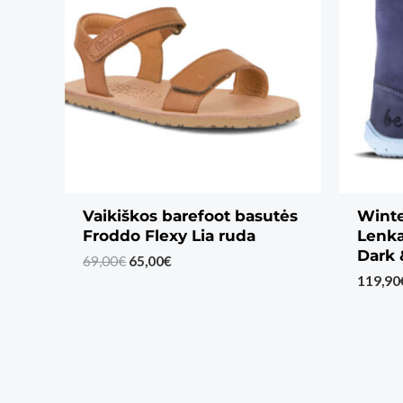
Vaikiškos barefoot basutės
Winte
Froddo Flexy Lia ruda
Lenka
Dark 
Original
Current
69,00
€
65,00
€
price
price
119,90
was:
is:
69,00€.
65,00€.