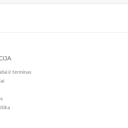
CIJA
dai ir terminas
ai
ės
itika