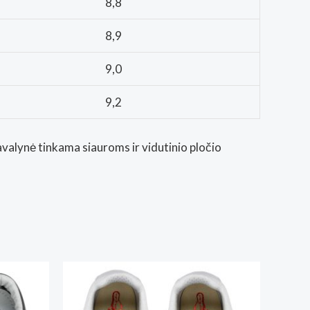
8,8
8,9
9,0
9,2
avalynė tinkama siauroms ir vidutinio pločio