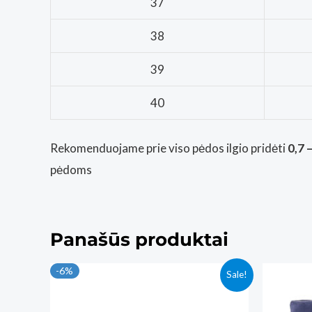
37
38
39
40
Rekomenduojame prie viso pėdos ilgio pridėti
0,7 
pėdoms
Panašūs produktai
-6%
Sale!