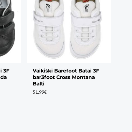
i 3F
Vaikiški Barefoot Batai 3F
oda
bar3foot Cross Montana
Balti
51,99
€