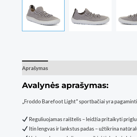
Aprašymas
Papildoma informacija
Atsiliepim
Avalynės aprašymas:
„Froddo Barefoot Light” sportbačiai yra pagaminti
Reguliuojamas raištelis – leidžia pritaikyti prig
Itin lengvas ir lankstus padas – užtikrina natūra