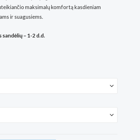
suteikiančio maksimalų komfortą kasdieniam
kams ir suagusiems.
 sandėlių – 1-2 d.d.