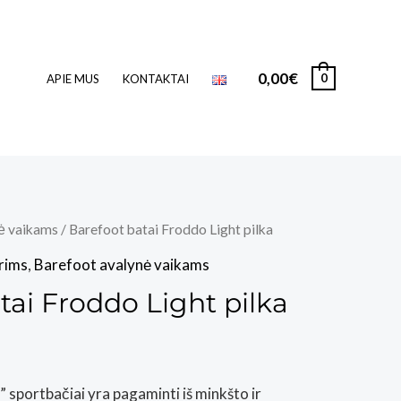
0,00
€
0
APIE MUS
KONTAKTAI
ė vaikams
/ Barefoot batai Froddo Light pilka
rims
,
Barefoot avalynė vaikams
tai Froddo Light pilka
 sportbačiai yra pagaminti iš minkšto ir