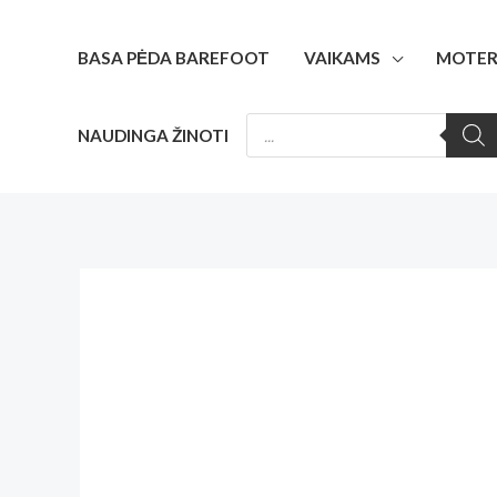
Pereiti
prie
BASA PĖDA BAREFOOT
VAIKAMS
MOTER
turinio
PRODUCTS
NAUDINGA ŽINOTI
SEARCH