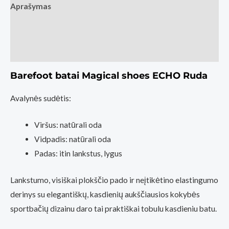
Aprašymas
Papildoma informacija
Atsiliepimai (0)
Barefoot batai Magical shoes ECHO Ruda
Avalynės sudėtis:
Viršus: natūrali oda
Vidpadis: natūrali oda
Padas: itin lankstus, lygus
Lankstumo, visiškai plokščio pado ir neįtikėtino elastingumo
derinys su elegantiškų, kasdienių aukščiausios kokybės
sportbačių dizainu daro tai praktiškai tobulu kasdieniu batu.