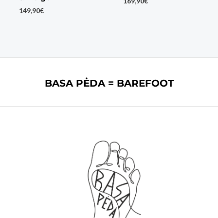
169,90
€
149,90
€
BASA PĖDA = BAREFOOT