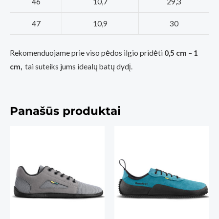
46
10,7
29,3
47
10,9
30
Rekomenduojame prie viso pėdos ilgio pridėti
0,5 cm – 1
cm,
tai suteiks jums idealų batų dydį.
Panašūs produktai