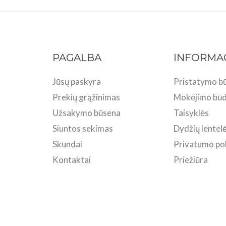
PAGALBA
INFORMA
Jūsų paskyra
Pristatymo bū
Prekių grąžinimas
Mokėjimo būd
Užsakymo būsena
Taisyklės
Siuntos sekimas
Dydžių lentel
Skundai
Privatumo pol
Kontaktai
Priežiūra