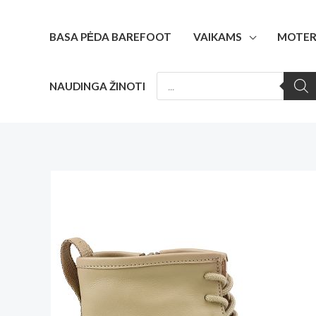
Pereiti
prie
BASA PĖDA BAREFOOT
VAIKAMS
MOTER
turinio
PRODUCTS
NAUDINGA ŽINOTI
SEARCH