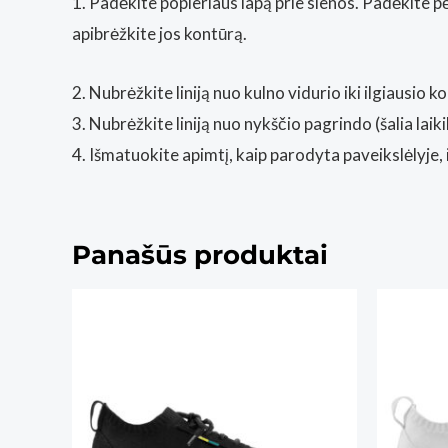
1. Padėkite popieriaus lapą prie sienos. Padėkite pėdą
apibrėžkite jos kontūrą.
2. Nubrėžkite liniją nuo kulno vidurio iki ilgiausio ko
3. Nubrėžkite liniją nuo nykščio pagrindo (šalia laikik
4. Išmatuokite apimtį, kaip parodyta paveikslėlyje, 
Panašūs produktai