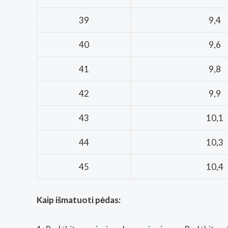
39
9,4
40
9,6
41
9,8
42
9,9
43
10,1
44
10,3
45
10,4
Kaip išmatuoti pėdas: