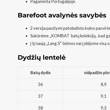
Pagaminta Portugalijoje
Barefoot avalynės savybės
2 versija pasižymi patobulintu kulno pasviri
Sukūrėme
„KOMBAT batų kolekciją
, kad g
Į šį naują
„Lang.S“ šeimos
narį įdėjome visą sa
Dydžių lentelė
Batų dydis
vidpadžio plo
36
8,9
37
9,1
38
9,3