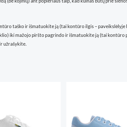
 (be kojinių) ant popieriaus taip, kad kulnas būtų prie sienos, i
ntūro taško ir išmatuokite ją (tai kontūro ilgis – paveikslėlyje li
lio) iki mažojo piršto pagrindo ir išmatuokite ją (tai kontūro pl
ir užrašykite.