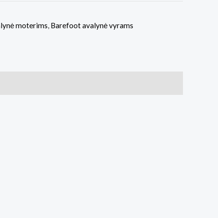
alynė moterims
,
Barefoot avalynė vyrams