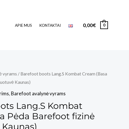
0,00
€
0
APIE MUS
KONTAKTAI
ė vyrams
/ Barefoot boots Lang.S Kombat Cream (Basa
duotuvė Kaunas)
rims
,
Barefoot avalynė vyrams
oots Lang.S Kombat
 Pėda Barefoot fizinė
 Kaunas)