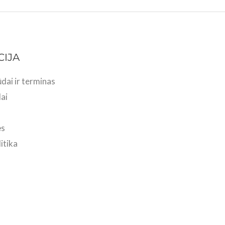
CIJA
dai ir terminas
ai
ės
itika