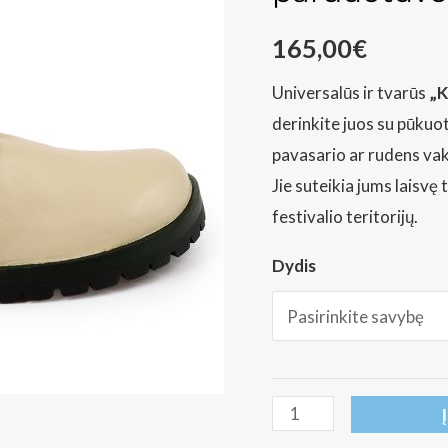
165,00
€
Universalūs ir tvarūs
„K
derinkite juos su pūkuo
pavasario ar rudens va
Jie suteikia jums laisvę 
festivalio teritorijų.
Dydis
produkto
kiekis: