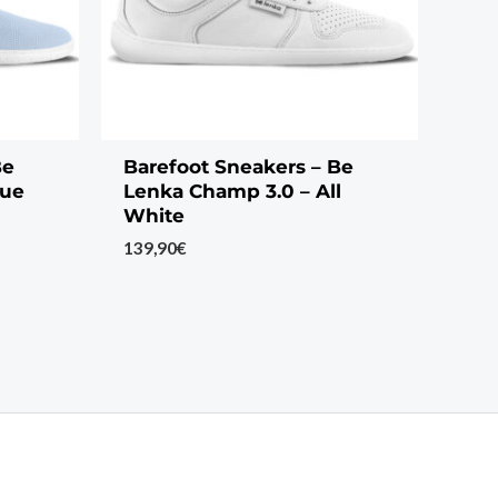
Be
Barefoot Sneakers – Be
lue
Lenka Champ 3.0 – All
White
139,90
€