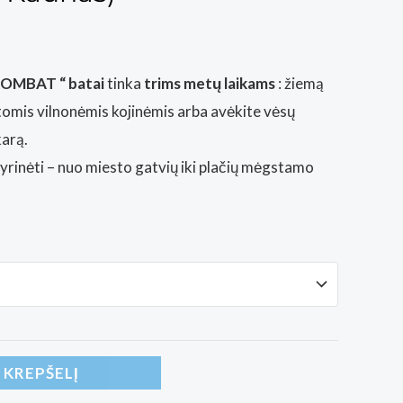
OMBAT “ batai
tinka
trims metų laikams
: žiemą
tomis vilnonėmis kojinėmis arba avėkite vėsų
karą.
tyrinėti – nuo ​​miesto gatvių iki plačių mėgstamo
Į KREPŠELĮ