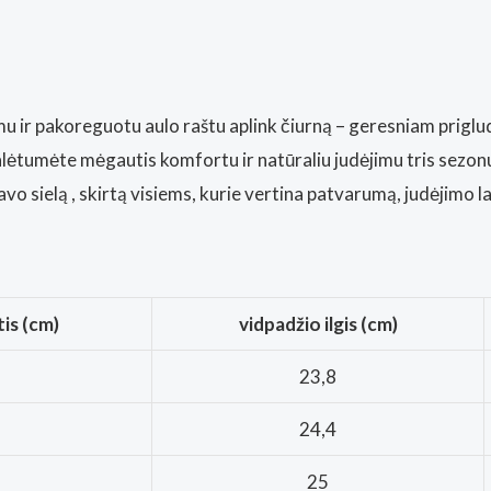
mu ir pakoreguotu aulo raštu aplink čiurną – geresniam priglud
alėtumėte mėgautis
komfortu ir natūraliu judėjimu tris sezon
vo sielą , skirtą visiems, kurie vertina
patvarumą, judėjimo la
tis (cm)
vidpadžio ilgis (cm)
23,8
24,4
25