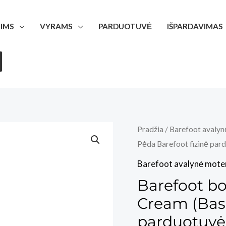
IMS
VYRAMS
PARDUOTUVĖ
IŠPARDAVIMAS
Pradžia
/
Barefoot avalyn
Pėda Barefoot fizinė par
Barefoot avalynė mote
Barefoot b
Cream (Basa
parduotuvė