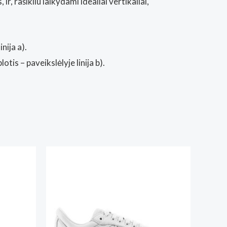
r, rašikliu laikydami idealiai vertikaliai,
nija a).
otis – paveikslėlyje linija b).