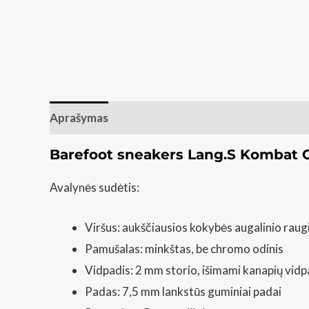
Aprašymas
Papildoma informacija
Atsiliepim
Barefoot sneakers Lang.S Kombat
Avalynės sudėtis:
Viršus: aukščiausios kokybės augalinio rau
Pamušalas: minkštas, be chromo odinis
Vidpadis: 2 mm storio, išimami kanapių vidp
Padas: 7,5 mm lankstūs guminiai padai