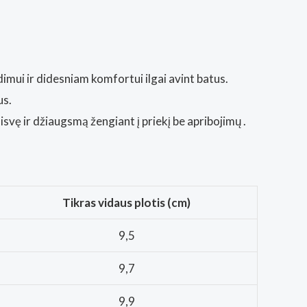
imui ir didesniam komfortui ilgai avint batus.
us.
isvę ir džiaugsmą žengiant į priekį be apribojimų
.
Tikras vidaus plotis (cm)
9,5
9,7
9,9