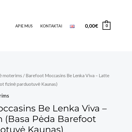
0,00
€
0
APIE MUS
KONTAKTAI
nė moterims
/ Barefoot Moccasins Be Lenka Viva – Latte
t fizinė parduotuvė Kaunas)
rims
ccasins Be Lenka Viva –
n (Basa Pėda Barefoot
uotuvė Kaunas)