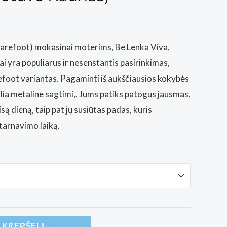
barefoot) mokasinai moterims, Be Lenka Viva,
i yra populiarus ir nesenstantis pasirinkimas,
efoot variantas. Pagaminti iš aukščiausios kokybės
ilia metaline sagtimi,. Jums patiks patogus jausmas,
visą dieną, taip pat jų susiūtas padas, kuris
 tarnavimo laiką.
Į KREPŠELĮ