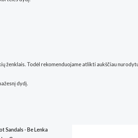
rekių ženklais. Todėl rekomenduojame atlikti aukščiau nurody
ažesnį dydį.