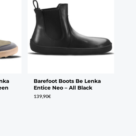
enka
Barefoot Boots Be Lenka
een
Entice Neo – All Black
139,90
€