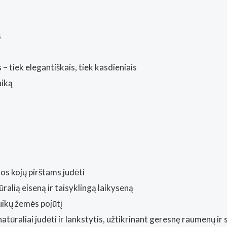
Kaunas)
s
s – tiek elegantiškais, tiek kasdieniais
aiką
os kojų pirštams judėti
ūralią eiseną ir taisyklingą laikyseną
uikų žemės pojūtį
atūraliai judėti ir lankstytis, užtikrinant geresnę raumenų ir 