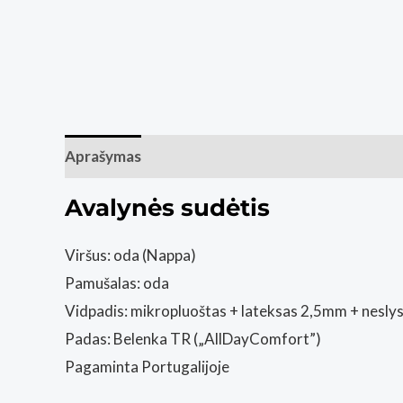
Aprašymas
Papildoma informacija
Atsiliepim
Avalynės sudėtis
Viršus: oda (Nappa)
Pamušalas: oda
Vidpadis: mikropluoštas + lateksas 2,5mm + neslys
Padas: Belenka TR („AllDayComfort”)
Pagaminta Portugalijoje