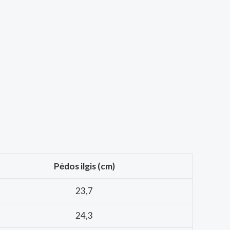
Pėdos ilgis (cm)
23,7
24,3