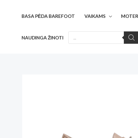
Pereiti
prie
BASA PĖDA BAREFOOT
VAIKAMS
MOTER
turinio
PRODUCTS
NAUDINGA ŽINOTI
SEARCH