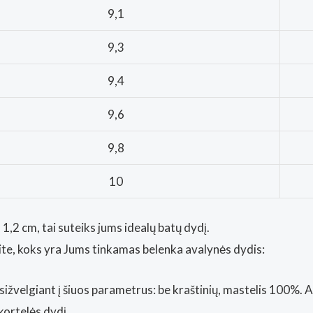
9,1
9,3
9,4
9,6
9,8
10
1,2 cm, tai suteiks jums idealų batų dydį.
kite, koks yra Jums tinkamas belenka avalynės dydis:
sižvelgiant į šiuos parametrus: be kraštinių, mastelis 100%. 
kortelės dydį.