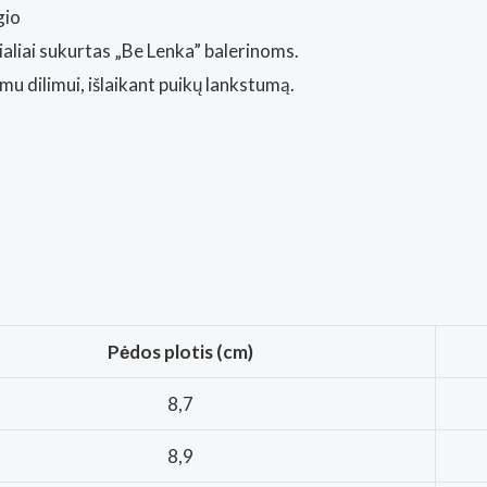
gio
aliai sukurtas „Be Lenka” balerinoms.
u dilimui, išlaikant puikų lankstumą.
Pėdos plotis (cm)
8,7
8,9