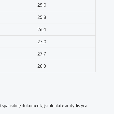
25,0
25,8
26,4
27,0
27,7
28,3
Atspausdinę dokumentą įsitikinkite ar dydis yra