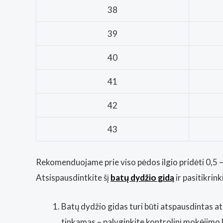
38
39
40
41
42
43
Rekomenduojame prie viso pėdos ilgio pridėti 0,5 – 
Atsispausdintkite šį
batų dydžio gidą
ir pasitikrin
Batų dydžio gidas turi būti atspausdintas at
tinkamas – palyginkite kontrolinį mokėjimo 