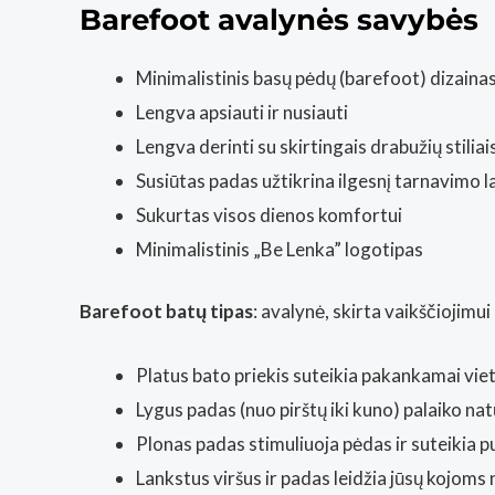
Barefoot avalynės savybės
Minimalistinis basų pėdų (barefoot) dizaina
Lengva apsiauti ir nusiauti
Lengva derinti su skirtingais drabužių stiliai
Susiūtas padas užtikrina ilgesnį tarnavimo l
Sukurtas visos dienos komfortui
Minimalistinis „Be Lenka” logotipas
Barefoot batų tipas
: avalynė, skirta vaikščiojimui
Platus bato priekis suteikia pakankamai viet
Lygus padas (nuo pirštų iki kuno) palaiko nat
Plonas padas stimuliuoja pėdas ir suteikia p
Lankstus viršus ir padas leidžia jūsų kojoms n