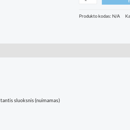
kiekis:
Barefoot
Produkto kodas:
N/A
Ka
Moccasins
Be
Lenka
ai (0)
Viva
-
Latte
Brown
(Basa
Pėda
tantis sluoksnis (nuimamas)
Barefoot
fizinė
parduotuvė