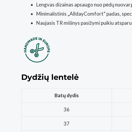
Lengvas dizainas apsaugo nuo pėdų nuovar
Minimalistinis „AlldayComfort” padas, speci
Naujasis TR mišinys pasižymi puikiu atsparum
Dydžių lentelė
Batų dydis
36
37