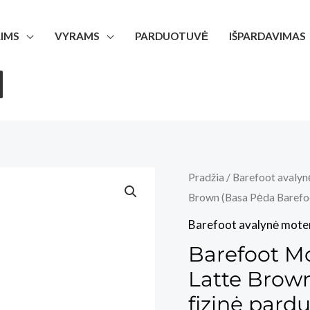
IMS
VYRAMS
PARDUOTUVĖ
IŠPARDAVIMAS
Pradžia
/
Barefoot avaly
Brown (Basa Pėda Barefoo
Barefoot avalynė mote
Barefoot Mo
Latte Brow
fizinė pard