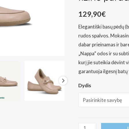
129,90
€
Elegantiški basų pėdų (
rudos spalvos. Mokasina
dabar prieinamas ir bar
„Nappa” odos ir su subt
kurį jie suteikia dėvint 
garantuoja ilgesnį batų
Dydis
produkto