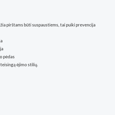
ia pirštams būti suspaustiems, tai puiki prevencija
ja
ja
go pėdas
eisingą ėjimo stilių.