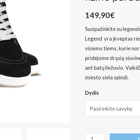
149,90
€
Susipažinkite su legend
Legend yra įkvėptas rie
visiems tiems, kurie nor
pridėjome drąsią siuvinė
ant batų liežuvio. Vaikšč
miesto siela spindi.
Dydis
produkto