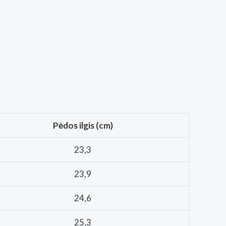
Pėdos ilgis (cm)
23,3
23,9
24,6
25,3