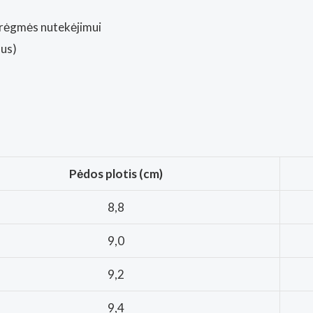
rėgmės nutekėjimui
mus)
Pėdos plotis (cm)
8,8
9,0
9,2
9,4