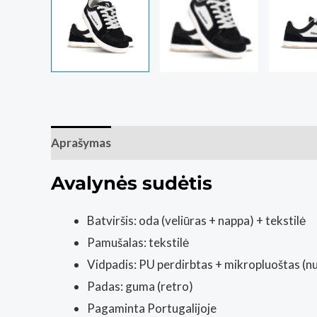
Aprašymas
Papildoma informacija
Atsiliepim
Avalynės sudėtis
Batviršis: oda (veliūras + nappa) + tekstilė
Pamušalas: tekstilė
Vidpadis: PU perdirbtas + mikropluoštas (
Padas: guma (retro)
Pagaminta Portugalijoje