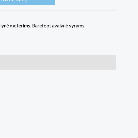
alynė moterims
,
Barefoot avalynė vyrams