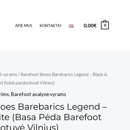
0,00
€
0
APIE MUS
KONTAKTAI
ė vyrams
/ Barefoot Shoes Barebarics Legend – Black &
 fizinė parduotuvė Vilnius)
rims
,
Barefoot avalynė vyrams
oes Barebarics Legend –
te (Basa Pėda Barefoot
otuvė Vilnius)