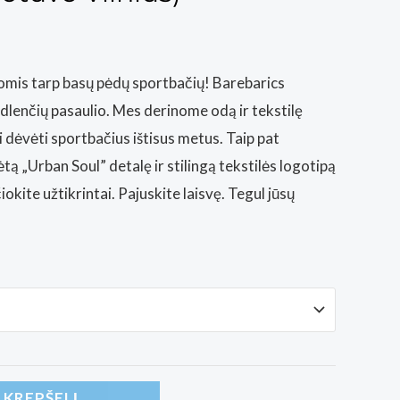
omis tarp basų pėdų sportbačių! Barebarics
dlenčių pasaulio. Mes derinome odą ir tekstilę
i dėvėti sportbačius ištisus metus. Taip pat
tą „Urban Soul” detalę ir stilingą tekstilės logotipą
iokite užtikrintai. Pajuskite laisvę. Tegul jūsų
Į KREPŠELĮ