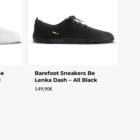
Be
Barefoot Sneakers Be
l
Lenka Dash – All Black
149,90
€