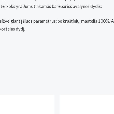
kite, koks yra Jums tinkamas barebarics avalynės dydis:
sižvelgiant į šiuos parametrus: be kraštinių, mastelis 100%. 
kortelės dydį.