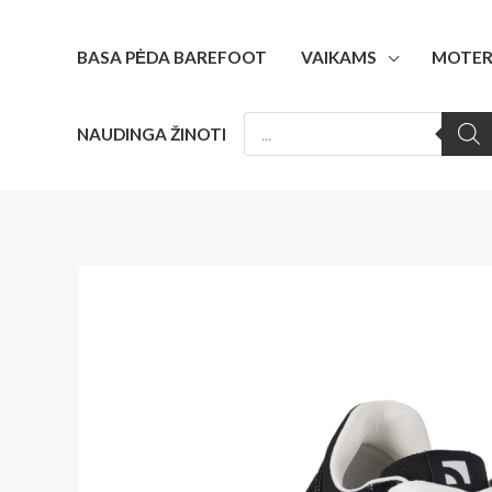
Pereiti
prie
BASA PĖDA BAREFOOT
VAIKAMS
MOTER
turinio
PRODUCTS
NAUDINGA ŽINOTI
SEARCH