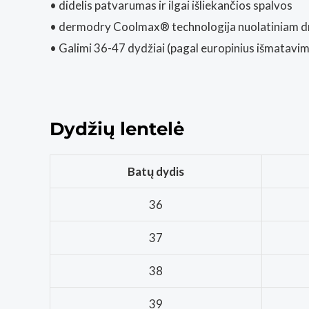
• didelis patvarumas ir ilgai išliekančios spalvos
• dermodry Coolmax® technologija nuolatiniam d
• Galimi 36-47 dydžiai (pagal europinius išmatavi
Dydžių lentelė
Batų dydis
36
37
38
39