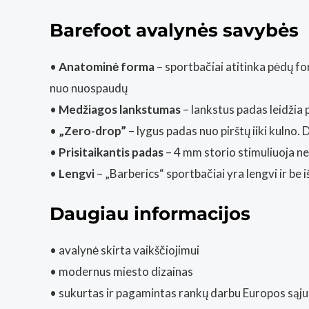
Barefoot avalynės savybės
•
Anatominė forma
– sportbačiai atitinka pėdų fo
nuo nuospaudų
•
Medžiagos lankstumas
– lankstus padas leidžia p
•
„Zero-drop”
– lygus padas nuo pirštų iiki kulno.
•
Prisitaikantis padas
– 4 mm storio stimuliuoja ne
•
Lengvi
– „Barberics“ sportbačiai yra lengvi ir be 
Daugiau informacijos
• avalynė skirta vaikščiojimui
• modernus miesto dizainas
• sukurtas ir pagamintas rankų darbu Europos sąjun