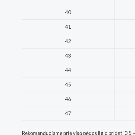
40
41
42
43
44
45
46
47
Rekomenduojame prie viso pėdos ilgio pridėti 0,5 – 