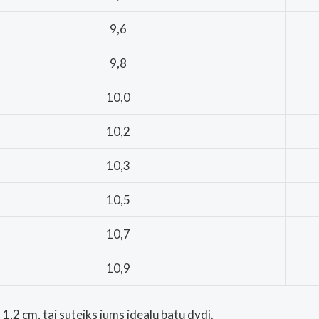
9,6
9,8
10,0
10,2
10,3
10,5
10,7
10,9
1,2 cm, tai suteiks jums idealų batų dydį.