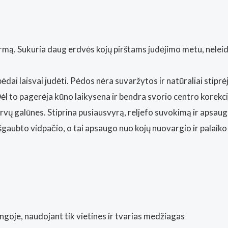
Vilnius)
rmą. Sukuria daug erdvės kojų pirštams judėjimo metu, neleidž
ėdai laisvai judėti. Pėdos nėra suvaržytos ir natūraliai stiprė
 Dėl to pagerėja kūno laikysena ir bendra svorio centro korekci
rvų galūnes. Stiprina pusiausvyrą, reljefo suvokimą ir apsau
išgaubto vidpačio, o tai apsaugo nuo kojų nuovargio ir palaiko t
goje, naudojant tik vietines ir tvarias medžiagas