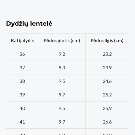
Dydžių lentelė
Batų dydis
Pėdos plotis (cm)
Pėdos ilgis (cm)
36
9,2
23,2
37
9,3
23,9
38
9,5
24,6
39
9,7
25,2
40
9,5
25,9
41
9,7
26,6