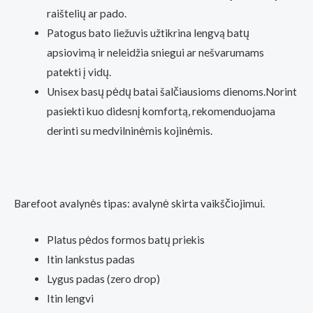
raištelių ar pado.
Patogus bato liežuvis užtikrina lengvą batų
apsiovimą ir neleidžia sniegui ar nešvarumams
patekti į vidų.
Unisex basų pėdų batai šalčiausioms dienoms.Norint
pasiekti kuo didesnį komfortą, rekomenduojama
derinti su medvilninėmis kojinėmis.
Barefoot avalynės tipas: avalynė skirta vaikščiojimui.
Platus pėdos formos batų priekis
Itin lankstus padas
Lygus padas (zero drop)
Itin lengvi