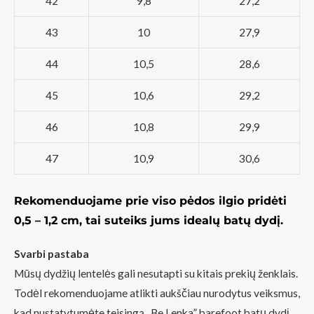
42
9,8
27,2
43
10
27,9
44
10,5
28,6
45
10,6
29,2
46
10,8
29,9
47
10,9
30,6
Rekomenduojame prie viso pėdos ilgio pridėti
0,5 – 1,2 cm, tai suteiks jums idealų batų dydį.
Svarbi pastaba
Mūsų dydžių lentelės gali nesutapti su kitais prekių ženklais.
Todėl rekomenduojame atlikti aukščiau nurodytus veiksmus,
kad nustatytumėte teisingą „Be Lenka” barefoot batų dydį.