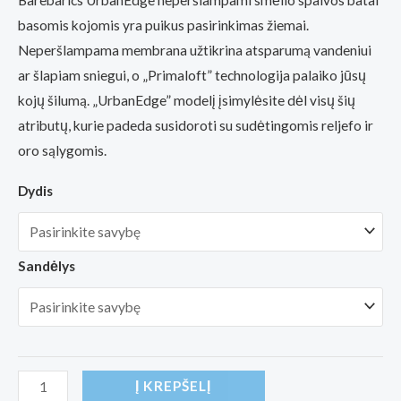
Barebarics UrbanEdge neperšlampami smėlio spalvos batai
basomis kojomis yra puikus pasirinkimas žiemai.
Neperšlampama membrana užtikrina atsparumą vandeniui
ar šlapiam sniegui, o „Primaloft” technologija palaiko jūsų
kojų šilumą. „UrbanEdge” modelį įsimylėsite dėl visų šių
atributų, kurie padeda susidoroti su sudėtingomis reljefo ir
oro sąlygomis.
Dydis
Sandėlys
produkto
Į KREPŠELĮ