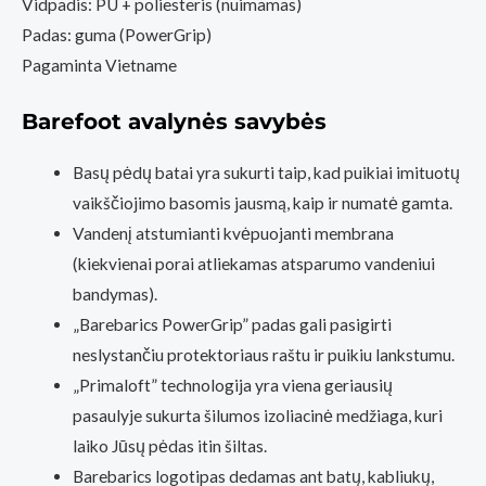
Vidpadis: PU + poliesteris (nuimamas)
Padas: guma (PowerGrip)
Pagaminta Vietname
Barefoot avalynės savybės
Basų pėdų batai yra sukurti taip, kad puikiai imituotų
vaikščiojimo basomis jausmą, kaip ir numatė gamta.
Vandenį atstumianti kvėpuojanti membrana
(kiekvienai porai atliekamas atsparumo vandeniui
bandymas).
„Barebarics PowerGrip” padas gali pasigirti
neslystančiu protektoriaus raštu ir puikiu lankstumu.
„Primaloft” technologija yra viena geriausių
pasaulyje sukurta šilumos izoliacinė medžiaga, kuri
laiko Jūsų pėdas itin šiltas.
Barebarics logotipas dedamas ant batų, kabliukų,