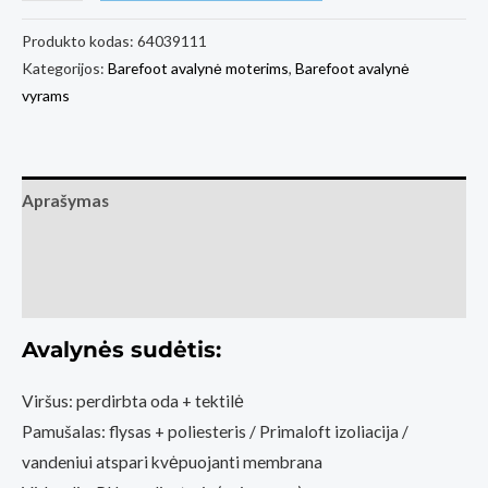
kiekis:
Barefoot
Produkto kodas:
64039111
Kategorijos:
Barefoot avalynė moterims
,
Barefoot avalynė
Shoes
vyrams
Barebarics
UrbanEdge
-
Beige
Aprašymas
Papildoma informacija
Atsiliepimai (2)
Avalynės sudėtis:
Viršus: perdirbta oda + tektilė
Pamušalas: flysas + poliesteris / Primaloft izoliacija /
vandeniui atspari kvėpuojanti membrana