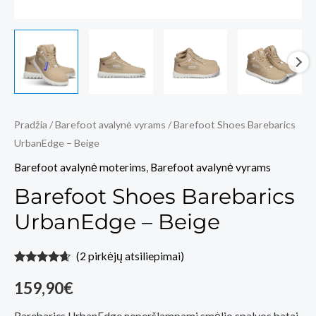
Pradžia
/
Barefoot avalynė vyrams
/ Barefoot Shoes Barebarics
UrbanEdge – Beige
Barefoot avalynė moterims
,
Barefoot avalynė vyrams
Barefoot Shoes Barebarics
UrbanEdge – Beige
(
2
pirkėjų atsiliepimai)
Įvertinimas:
2
4.50
iš 5
159,90
€
(viso
įvertinimų:
)