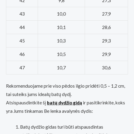
42
9,8
27,3
43
10,0
27,9
44
10,1
28,6
45
10,3
29,3
46
10,5
29,9
47
10,7
30,6
Rekomenduojame prie viso pėdos ilgio pridėti 0,5 – 1,2 cm,
tai suteiks jums idealų batų dydį.
Atsispausdintkite šį
batų dydžio gidą
ir pasitikrinkite, koks
yra Jums tinkamas Be lenka avalynės dydis:
Batų dydžio gidas turi būti atspausdintas