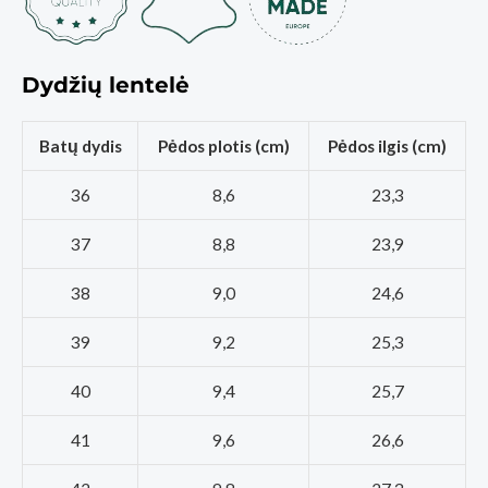
Dydžių lentelė
Batų dydis
Pėdos plotis (cm)
Pėdos ilgis (cm)
36
8,6
23,3
37
8,8
23,9
38
9,0
24,6
39
9,2
25,3
40
9,4
25,7
41
9,6
26,6