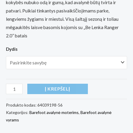
kokybės nubuko odą ir gumą, kad avalynė būtų tvirta ir
patvari. Puikiai tinkantys pasivaikščiojimams parke,
lengviems žygiams ir miestui. Visą šaltąjį sezoną ir toliau
mėgaukitės laisve basomis kojomis su „Be Lenka Ranger
2.0” batais
Dydis
produkto
Į KREPŠELĮ
kiekis:
Barefoot
Produkto kodas:
64039198-56
Kategorijos:
Barefoot avalynė moterims
,
Barefoot avalynė
Shoes
vyrams
Be
Lenka