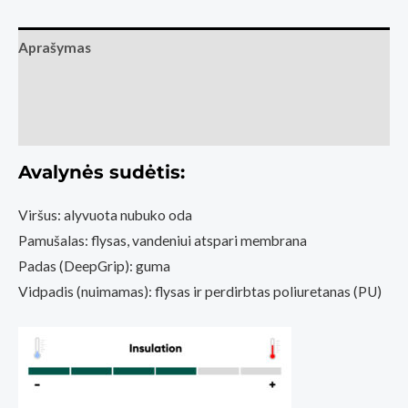
Ranger
2.0
Aprašymas
-
Papildoma informacija
Army
Green
Atsiliepimai (0)
(Basa
Pėda
Avalynės sudėtis:
Barefoot
Viršus: alyvuota nubuko oda
fizinė
Pamušalas: flysas, vandeniui atspari membrana
parduotuvė
Padas (DeepGrip): guma
Kaunas)
Vidpadis (nuimamas): flysas ir perdirbtas poliuretanas (PU)