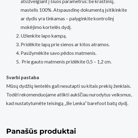
atsižvelgiant į šiuos parametrus: be kraštinių,
mastelis 100%. Atspausdinę dokumentą įsitikinkite
ar dydis yra tinkamas – palyginkite kontrolinį
mokėjimo kortelės dydį.
Užlenkite lapo kampą.
Pridėkite lapą prie sienos ar kitos atramos.
Pasižymėkite savo pėdos matmenis.
Prie gauto matmenis pridėkite 0,5 – 1,2 cm.
Svarbi pastaba
Mūsų dydžių lentelės gali nesutapti su kitais prekių ženklais.
Todėl rekomenduojame atlikti aukščiau nurodytus veiksmus,
kad nustatytumėte teisingą „Be Lenka” barefoot batų dydį.
Panašūs produktai