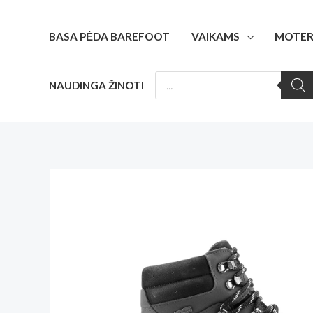
Pereiti
prie
BASA PĖDA BAREFOOT
VAIKAMS
MOTER
turinio
PRODUCTS
NAUDINGA ŽINOTI
SEARCH