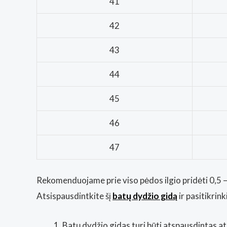
41
42
43
44
45
46
47
Rekomenduojame prie viso pėdos ilgio pridėti 0,5 – 
Atsispausdintkite šį
batų dydžio gidą
ir pasitikrin
Batų dydžio gidas turi būti atspausdintas at