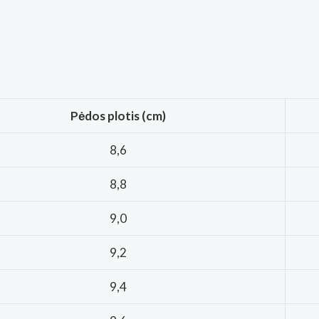
Pėdos plotis (cm)
8,6
8,8
9,0
9,2
9,4