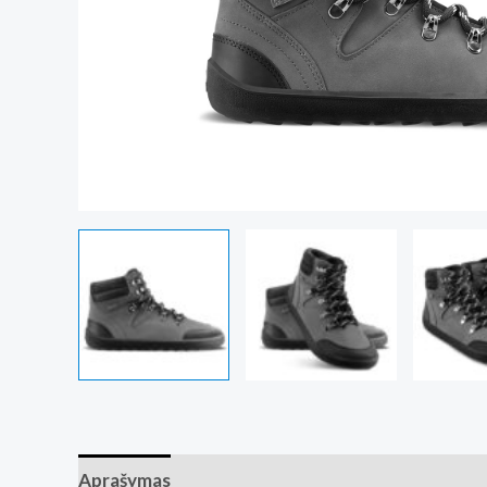
Aprašymas
Papildoma informacija
Atsiliepim