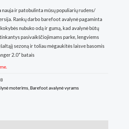
 nauja ir patobulinta mūsų populiarių rudens/
ersija. Rankų darbo barefoot avalynė pagaminta
 kokybės nubuko odą ir gumą, kad avalynė būtų
ai tinkantys pasivaikščiojimams parke, lengviems
 šaltąjį sezoną ir toliau mėgaukitės laisve basomis
nger 2.0” batais
ime.
98
alynė moterims
,
Barefoot avalynė vyrams