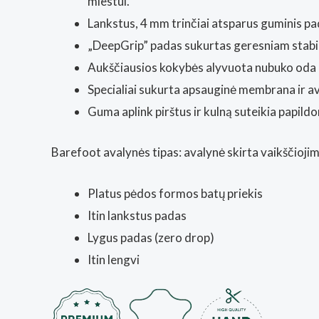
miestui.
Lankstus, 4 mm trinčiai atsparus guminis pa
„DeepGrip” padas sukurtas geresniam stabilum
Aukščiausios kokybės alyvuota nubuko oda aps
Specialiai sukurta apsauginė membrana ir a
Guma aplink pirštus ir kulną suteikia papil
Barefoot avalynės tipas: avalynė skirta vaikščiojim
Platus pėdos formos batų priekis
Itin lankstus padas
Lygus padas (zero drop)
Itin lengvi