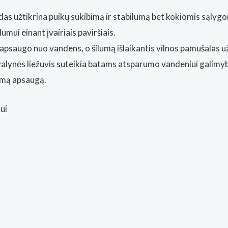
das užtikrina puikų sukibimą ir stabilumą bet kokiomis sąlygo
ui einant įvairiais paviršiais.
augo nuo vandens, o šilumą išlaikantis vilnos pamušalas užti
valynės liežuvis suteikia batams atsparumo vandeniui galimy
domą apsaugą.
ui