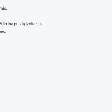
mis.
krina puikią izoliaciją.
bes.