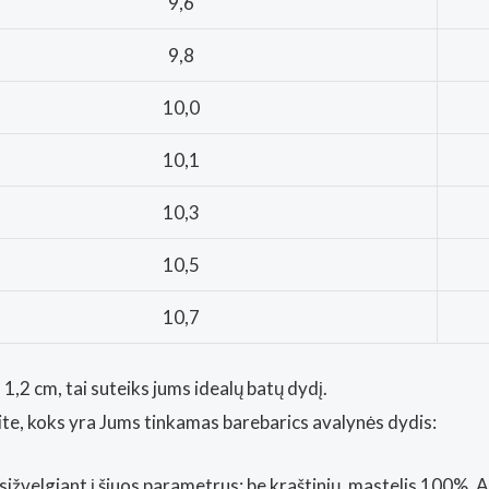
9,6
9,8
10,0
10,1
10,3
10,5
10,7
1,2 cm, tai suteiks jums idealų batų dydį.
kite, koks yra Jums tinkamas barebarics avalynės dydis:
sižvelgiant į šiuos parametrus: be kraštinių, mastelis 100%. 