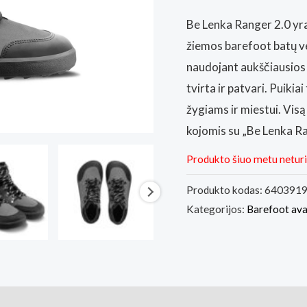
Be Lenka Ranger 2.0 yra
žiemos barefoot batų v
naudojant aukščiausios
tvirta ir patvari. Puiki
žygiams ir miestui. Visą
kojomis su „Be Lenka Ra
Produkto šiuo metu netur
Produkto kodas:
640391
Kategorijos:
Barefoot av
ai (0)