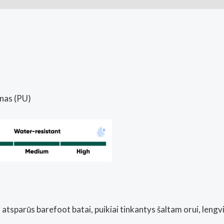
anas (PU)
i atsparūs barefoot batai, puikiai tinkantys šaltam orui, len