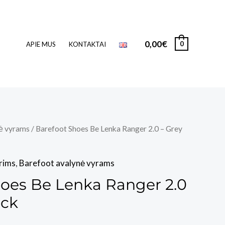
0,00
€
0
APIE MUS
KONTAKTAI
ė vyrams
/ Barefoot Shoes Be Lenka Ranger 2.0 – Grey
rims
,
Barefoot avalynė vyrams
hoes Be Lenka Ranger 2.0
ack