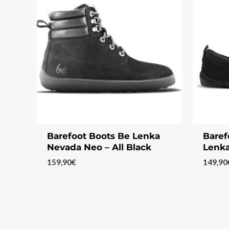
Barefoot Boots Be Lenka
Baref
Nevada Neo – All Black
Lenka
159,90
€
149,90