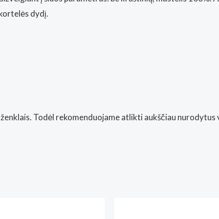
kortelės dydį.
ių ženklais. Todėl rekomenduojame atlikti aukščiau nurodytu