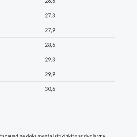
26,6
27,3
27,9
28,6
29,3
29,9
30,6
Atspausdinę dokumentą įsitikinkite ar dydis yra