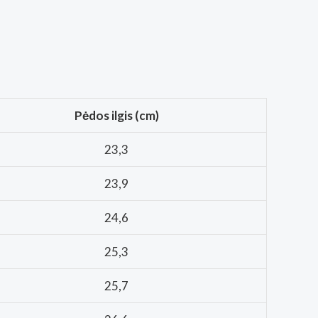
Pėdos ilgis (cm)
23,3
23,9
24,6
25,3
25,7