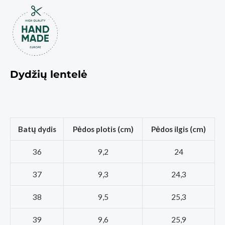
Dydžių lentelė
Batų dydis
Pėdos plotis (cm)
Pėdos ilgis (cm)
36
9,2
24
37
9,3
24,3
38
9,5
25,3
39
9,6
25,9