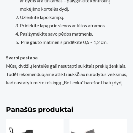
ar dydis yra tinkamas – palyginkite kontrolinį
mokėjimo kortelės dydį.
Užlenkite lapo kampą.
Pridėkite lapą prie sienos ar kitos atramos.
Pasižymėkite savo pėdos matmenis.
Prie gauto matmenis pridėkite 0,5 – 1,2 cm.
Svarbi pastaba
Mūsų dydžių lentelės gali nesutapti su kitais prekių ženklais.
Todėl rekomenduojame atlikti aukščiau nurodytus veiksmus,
kad nustatytumėte teisingą „Be Lenka” barefoot batų dydį.
Panašūs produktai