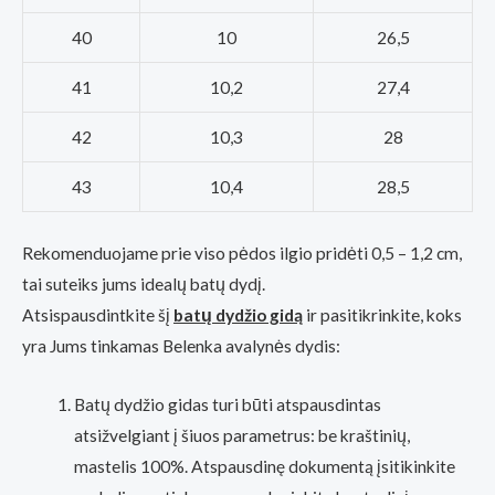
40
10
26,5
41
10,2
27,4
42
10,3
28
43
10,4
28,5
Rekomenduojame prie viso pėdos ilgio pridėti 0,5 – 1,2 cm,
tai suteiks jums idealų batų dydį.
Atsispausdintkite šį
batų dydžio gidą
ir pasitikrinkite, koks
yra Jums tinkamas Belenka avalynės dydis:
Batų dydžio gidas turi būti atspausdintas
atsižvelgiant į šiuos parametrus: be kraštinių,
mastelis 100%. Atspausdinę dokumentą įsitikinkite