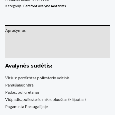
Kategorija:
Barefoot avalynė moterims
Aprašymas
Papildoma informacija
Atsiliepimai (0)
Avalynės sudėtis:
Viršus: perdirbtas poliesterio veltinis
Pamušalas: nėra
Padas: poliuretanas
Vidpadis: poliesterio mikropluoštas (klijuotas)
Pagaminta Portugalijoje