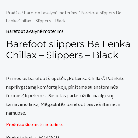
Pradžia
/
Barefoot avalynė moterims
/ Barefoot slippers Be
Lenka Chillax – Slippers – Black
Barefoot avalynė moterims
Barefoot slippers Be Lenka
Chillax – Slippers – Black
Pirmosios barefoot šlepetės „Be Lenka Chillax”. Patirkite
neprilygstamą komfortą kojų pirštams su anatominės
formos šlepetėmis. Susiūtas padas užtikrina ilgesnį
tarnavimo laiką. Mėgaukitės barefoot laisve šiltai net ir
namuose.
Produkto šiuo metu neturime.
Produkto kodas:
64041910