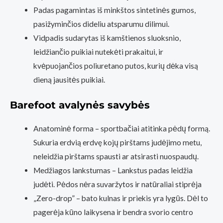
Padas pagamintas iš minkštos sintetinės gumos,
pasižyminčios dideliu atsparumu dilimui.
Vidpadis sudarytas iš kamštienos sluoksnio,
leidžiančio puikiai nutekėti prakaitui, ir
kvėpuojančios poliuretano putos, kurių dėka visą
dieną jausitės puikiai.
Barefoot avalynės savybės
Anatominė forma – sportbačiai atitinka pėdų formą.
Sukuria erdvią erdvę kojų pirštams judėjimo metu,
neleidžia pirštams spausti ar atsirasti nuospaudų.
Medžiagos lankstumas – Lankstus padas leidžia
judėti. Pėdos nėra suvaržytos ir natūraliai stiprėja
„Zero-drop” – bato kulnas ir priekis yra lygūs. Dėl to
pagerėja kūno laikysena ir bendra svorio centro