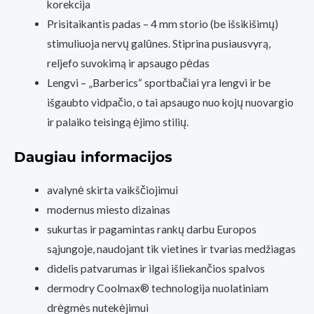
korekcija
Prisitaikantis padas – 4 mm storio (be išsikišimų)
stimuliuoja nervų galūnes. Stiprina pusiausvyrą,
reljefo suvokimą ir apsaugo pėdas
Lengvi – „Barberics“ sportbačiai yra lengvi ir be
išgaubto vidpačio, o tai apsaugo nuo kojų nuovargio
ir palaiko teisingą ėjimo stilių.
Daugiau informacijos
avalynė skirta vaikščiojimui
modernus miesto dizainas
sukurtas ir pagamintas rankų darbu Europos
sąjungoje, naudojant tik vietines ir tvarias medžiagas
didelis patvarumas ir ilgai išliekančios spalvos
dermodry Coolmax® technologija nuolatiniam
drėgmės nutekėjimui