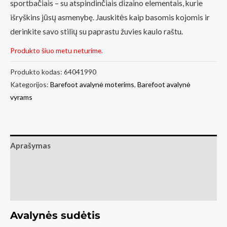
sportbačiais – su atspindinčiais dizaino elementais, kurie
išryškins jūsų asmenybę. Jauskitės kaip basomis kojomis ir
derinkite savo stilių su paprastu žuvies kaulo raštu.
Produkto šiuo metu neturime.
Produkto kodas:
64041990
Kategorijos:
Barefoot avalynė moterims
,
Barefoot avalynė
vyrams
Aprašymas
Papildoma informacija
Atsiliepimai (0)
Avalynės sudėtis