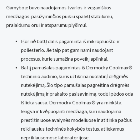
Gamyboje buvo naudojamos tvarios ir veganiškos
medžiagos, pasižyminčios puikiu spalvų stabilumu,
pralaidumu orui ir atsparumu plyšimui.
Išorinė batų dalis pagaminta iš mikropluošto ir
poliesterio. Jie taip pat gaminami naudojant
procesus, kurie sumažina poveikį aplinkai.
Batų pamušalas pagamintas iš Dermodry Coolmax®
techninio audinio, kuris užtikrina nuolatinį drėgmės
nutekėjimą. Šio tipo pamušalas pagreitina drėgmės
nutekėjimą ir prakaito pasisavinimą, todėl pėdos oda
išlieka sausa. Dermodry Coolmax® yra minkšta,
lengva ir kvėpuojanti medžiaga, kuri naudojama
prestižiniuose avalynės modeliuose ir atitinka pačius
reikliausius techninės kokybės testus, atliekamus
nepriklausomose laboratorijose.