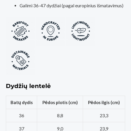
Galimi 36-47 dydžiai (pagal europinius išmatavimus)
Dydžių lentelė
Batų dydis
Pėdos plotis (cm)
Pėdos ilgis (cm)
36
8,8
23,3
37
9,0
23,9