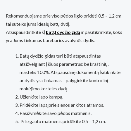
Rekomenduojame prie viso pėdos ilgio pridėti 0,5 – 1,2 cm,
tai suteiks jums idealų batų dydį.
Atsispausdintkite šį
batų dydžio gidą
ir pasitikrinkite, koks
yra Jums tinkamas barebarics avalynės dydis:
Batų dydžio gidas turi būti atspausdintas
atsižvelgiant į šiuos parametrus: be kraštinių,
mastelis 100%. Atspausdinę dokumentą įsitikinkite
ar dydis yra tinkamas – palyginkite kontrolinį
mokėjimo kortelės dydį.
Užlenkite lapo kampą.
Pridėkite lapą prie sienos ar kitos atramos.
Pasižymėkite savo pėdos matmenis.
Prie gauto matmenis pridėkite 0,5 – 1,2 cm.