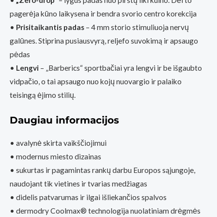
•
„Zero-drop”
– lygus padas nuo pirštų iiki kulno. Dėl to
pagerėja kūno laikysena ir bendra svorio centro korekcija
•
Prisitaikantis padas
– 4 mm storio stimuliuoja nervų
galūnes. Stiprina pusiausvyrą, reljefo suvokimą ir apsaugo
pėdas
•
Lengvi
– „Barberics“ sportbačiai yra lengvi ir be išgaubto
vidpačio, o tai apsaugo nuo kojų nuovargio ir palaiko
teisingą ėjimo stilių.
Daugiau informacijos
• avalynė skirta vaikščiojimui
• modernus miesto dizainas
• sukurtas ir pagamintas rankų darbu Europos sąjungoje,
naudojant tik vietines ir tvarias medžiagas
• didelis patvarumas ir ilgai išliekančios spalvos
• dermodry Coolmax® technologija nuolatiniam drėgmės