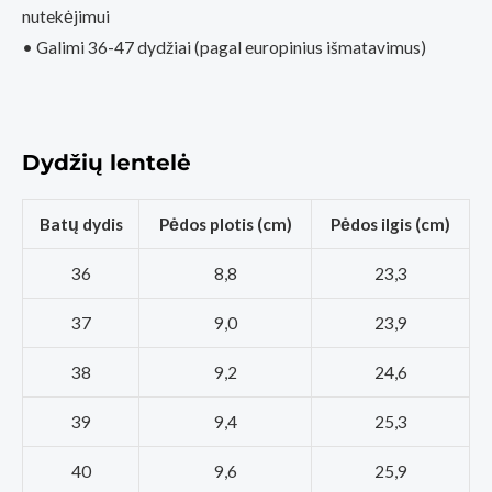
nutekėjimui
• Galimi 36-47 dydžiai (pagal europinius išmatavimus)
Dydžių lentelė
Batų dydis
Pėdos plotis (cm)
Pėdos ilgis (cm)
36
8,8
23,3
37
9,0
23,9
38
9,2
24,6
39
9,4
25,3
40
9,6
25,9