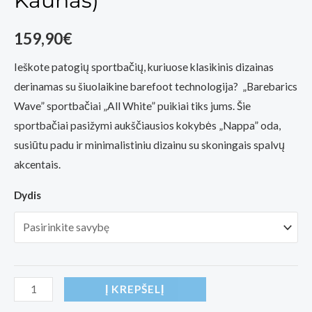
Kaunas)
159,90
€
Ieškote patogių sportbačių, kuriuose klasikinis dizainas
derinamas su šiuolaikine barefoot technologija? „Barebarics
Wave” sportbačiai „All White” puikiai tiks jums. Šie
sportbačiai pasižymi aukščiausios kokybės „Nappa” oda,
susiūtu padu ir minimalistiniu dizainu su skoningais spalvų
akcentais.
Dydis
produkto
Į KREPŠELĮ
kiekis: