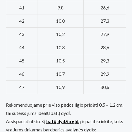
41
9,8
26,6
42
10,0
27,3
43
10,2
27,9
44
10,3
28,6
45
10,5
29,3
46
10,7
29,9
47
10,9
30,6
Rekomenduojame prie viso pėdos ilgio pridėti 0,5 – 1,2 cm,
tai suteiks jums idealų batų dydį.
Atsispausdintkite šį
batų dydžio gidą
ir pasitikrinkite, koks
yra Jums tinkamas barebarics avalynės dydis: