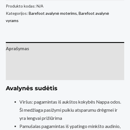
Barefoot
Produkto kodas:
N/A
Kategorijos:
Barefoot avalynė moterims
,
Barefoot avalynė
Sneakers
vyrams
Barebarics
Wave
-
Black
Aprašymas
&
Papildoma informacija
Dark
Brown
Atsiliepimai (0)
(Basapėda
Barefoot
Avalynės sudėtis
fizinė
Viršus: pagamintas iš aukštos kokybės Nappa odos.
parduotuvė
Ši medžiaga pasižymi puikiu atsparumu drėgmei ir
Kaunas)
yra lengvai prižiūrima
Pamušalas pagamintas iš ypatingo minkšto audinio,