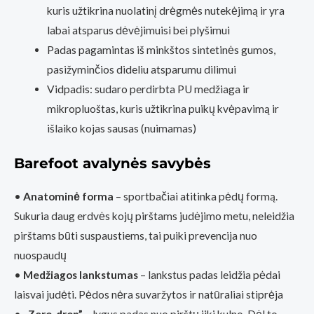
kuris užtikrina nuolatinį drėgmės nutekėjimą ir yra
labai atsparus dėvėjimuisi bei plyšimui
Padas pagamintas iš minkštos sintetinės gumos,
pasižyminčios dideliu atsparumu dilimui
Vidpadis: sudaro perdirbta PU medžiaga ir
mikropluoštas, kuris užtikrina puikų kvėpavimą ir
išlaiko kojas sausas (nuimamas)
Barefoot avalynės savybės
•
Anatominė forma
– sportbačiai atitinka pėdų formą.
Sukuria daug erdvės kojų pirštams judėjimo metu, neleidžia
pirštams būti suspaustiems, tai puiki prevencija nuo
nuospaudų
•
Medžiagos lankstumas
– lankstus padas leidžia pėdai
laisvai judėti. Pėdos nėra suvaržytos ir natūraliai stiprėja