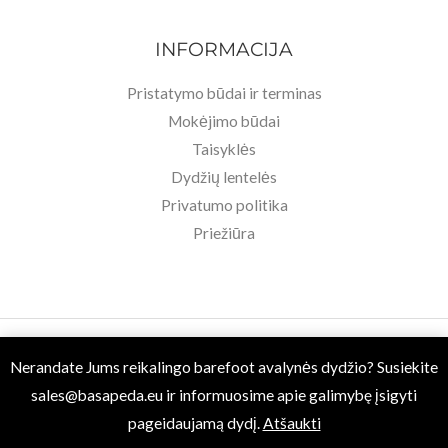
INFORMACIJA
Pristatymo būdai ir terminas
Mokėjimo būdai
Taisyklės
Dydžių lentelės
Privatumo politika
Priežiūra
Copyright © 2026 Basa Pėda Barefoot. Powered by MB BASU.
Nerandate Jums reikalingo barefoot avalynės dydžio? Susiekite
sales@basapeda.eu
ir informuosime apie galimybę įsigyti
pageidaujamą dydį.
Atšaukti