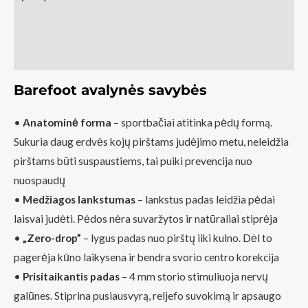
Papildoma informacija
Atsiliepimai (0)
Barefoot avalynės savybės
•
Anatominė forma
– sportbačiai atitinka pėdų formą.
Sukuria daug erdvės kojų pirštams judėjimo metu, neleidžia
pirštams būti suspaustiems, tai puiki prevencija nuo
nuospaudų
•
Medžiagos lankstumas
– lankstus padas leidžia pėdai
laisvai judėti. Pėdos nėra suvaržytos ir natūraliai stiprėja
•
„Zero-drop”
– lygus padas nuo pirštų iiki kulno. Dėl to
pagerėja kūno laikysena ir bendra svorio centro korekcija
•
Prisitaikantis padas
– 4 mm storio stimuliuoja nervų
galūnes. Stiprina pusiausvyrą, reljefo suvokimą ir apsaugo