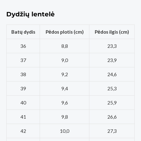
Dydžių lentelė
Batų dydis
Pėdos plotis (cm)
Pėdos ilgis (cm)
36
8,8
23,3
37
9,0
23,9
38
9,2
24,6
39
9,4
25,3
40
9,6
25,9
41
9,8
26,6
42
10,0
27,3