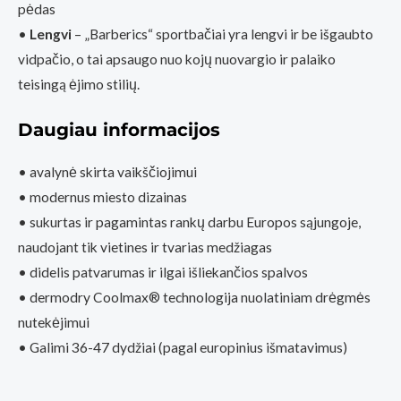
pėdas
•
Lengvi
– „Barberics“ sportbačiai yra lengvi ir be išgaubto
vidpačio, o tai apsaugo nuo kojų nuovargio ir palaiko
teisingą ėjimo stilių.
Daugiau informacijos
• avalynė skirta vaikščiojimui
• modernus miesto dizainas
• sukurtas ir pagamintas rankų darbu Europos sąjungoje,
naudojant tik vietines ir tvarias medžiagas
• didelis patvarumas ir ilgai išliekančios spalvos
• dermodry Coolmax® technologija nuolatiniam drėgmės
nutekėjimui
• Galimi 36-47 dydžiai (pagal europinius išmatavimus)