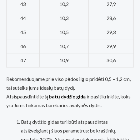
43
10,2
27,9
44
10,3
28,6
45
10,5
29,3
46
10,7
29,9
47
10,9
30,6
Rekomenduojame prie viso pėdos ilgio pridėti 0,5 – 1,2 cm,
tai suteiks jums idealų batų dydį.
Atsispausdintkite šį
batų dydžio gidą
ir pasitikrinkite, koks
yra Jums tinkamas barebarics avalynės dydis:
Batų dydžio gidas turi būti atspausdintas
atsižvelgiant į šiuos parametrus: be kraštinių,
mastelis 100%. Atspausdinę dokumentą įsitikinkite