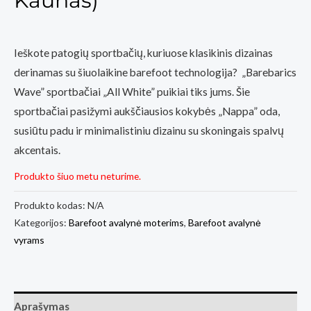
Kaunas)
Ieškote patogių sportbačių, kuriuose klasikinis dizainas
derinamas su šiuolaikine barefoot technologija? „Barebarics
Wave” sportbačiai „All White” puikiai tiks jums. Šie
sportbačiai pasižymi aukščiausios kokybės „Nappa” oda,
susiūtu padu ir minimalistiniu dizainu su skoningais spalvų
akcentais.
Produkto šiuo metu neturime.
Produkto kodas:
N/A
Kategorijos:
Barefoot avalynė moterims
,
Barefoot avalynė
vyrams
Aprašymas