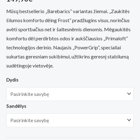
(viso
įvertinimų:
)
Mūsų bestsellerio „Barebarics” variantas žiemai. „Zaukitės
ing Frost” pradžiugins visus, norinčius
šilumos komfortu dė
avėti sportbačius net ir šaltesnėmis dienomis. Mėgaukitės
komfortu dėl perdirbtos
odos ir aukščiausios „Primaloft”
technologijos derinio. Naujasis „PowerGrip”, specialiai
sukurtas geresniam sukibimui, užtikrins geresnį stabilumą
sudėtingoje vietovėje.
Dydis
Sandėlys