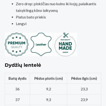
Zero drop: plokščias nuo kulno iki kojų, palaikantis
taisyklingą kūno laikyseną
Platus bato priekis
Lengvi
Dydžių lentelė
Batų dydis
Pėdos plotis (cm)
Pėdos ilgis (cm)
36
9,2
23,3
37
9,3
23,9