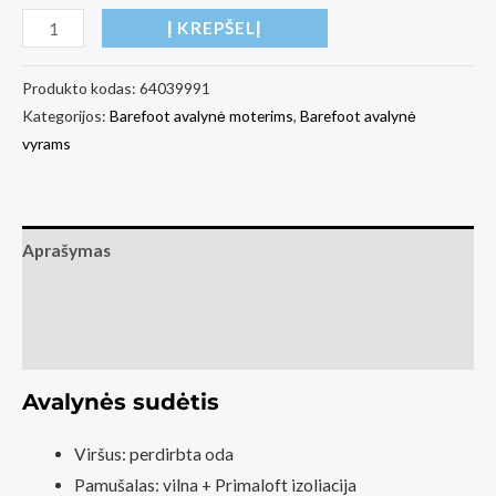
produkto
Į KREPŠELĮ
kiekis:
Barefoot
Produkto kodas:
64039991
Kategorijos:
Barefoot avalynė moterims
,
Barefoot avalynė
Sneakers
vyrams
Barebarics
Zing
Frost
-
Aprašymas
Light
Papildoma informacija
Caramel
Atsiliepimai (1)
Avalynės sudėtis
Viršus: perdirbta oda
Pamušalas: vilna + Primaloft izoliacija