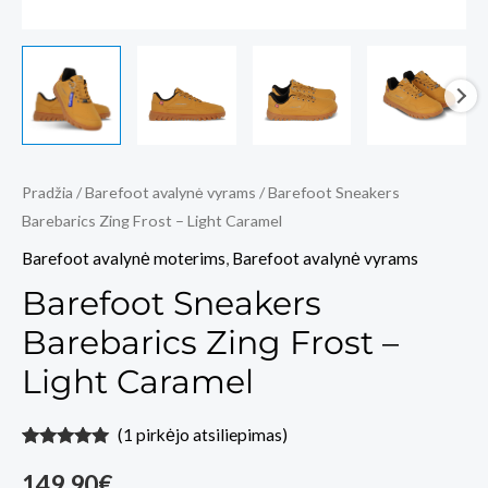
Pradžia
/
Barefoot avalynė vyrams
/ Barefoot Sneakers
Barebarics Zing Frost – Light Caramel
Barefoot avalynė moterims
,
Barefoot avalynė vyrams
Barefoot Sneakers
Barebarics Zing Frost –
Light Caramel
(
1
pirkėjo atsiliepimas)
Įvertinimas:
1
5.00
iš 5
149,90
€