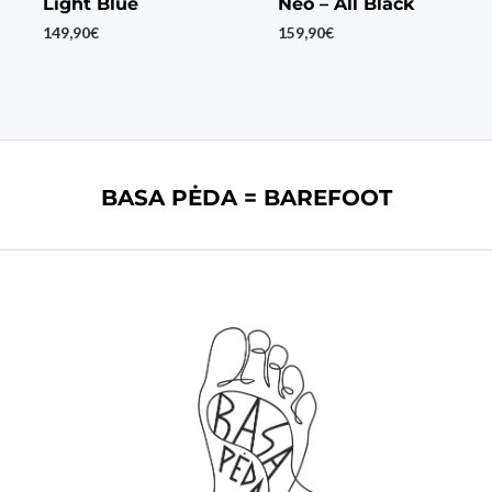
Light Blue
Neo – All Black
149,90
€
159,90
€
BASA PĖDA = BAREFOOT