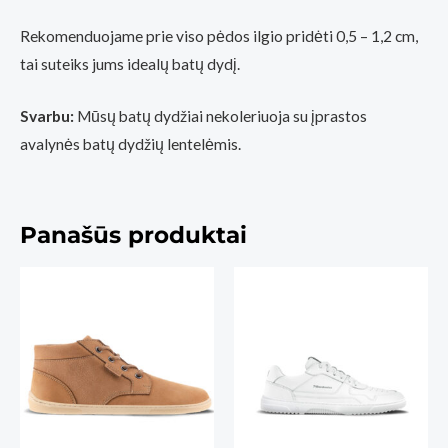
Rekomenduojame prie viso pėdos ilgio pridėti 0,5 – 1,2 cm,
tai suteiks jums idealų batų dydį.
Svarbu:
Mūsų batų dydžiai nekoleriuoja su įprastos
avalynės batų dydžių lentelėmis.
Panašūs produktai