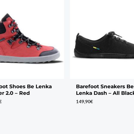
oot Shoes Be Lenka
Barefoot Sneakers Be
r 2.0 – Red
Lenka Dash – All Blac
€
149,90
€