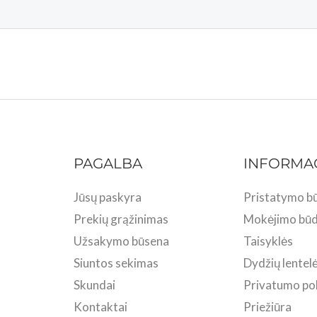
PAGALBA
INFORMA
Jūsų paskyra
Pristatymo bū
Prekių grąžinimas
Mokėjimo būd
Užsakymo būsena
Taisyklės
Siuntos sekimas
Dydžių lentel
Skundai
Privatumo pol
Kontaktai
Priežiūra