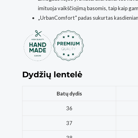
imituoja vaikščiojimą basomis, taip kaip ga
„UrbanComfort” padas sukurtas kasdieniam b
Dydžių lentelė
Batų dydis
36
37
38