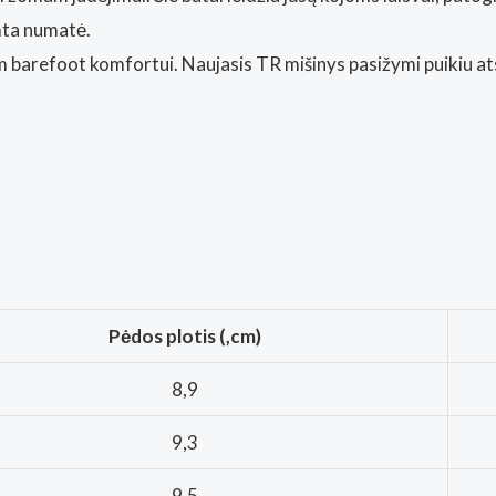
mta numatė.
arefoot komfortui. Naujasis TR mišinys pasižymi puikiu atsp
Pėdos plotis (,cm)
8,9
9,3
9,5