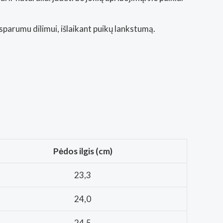
arumu dilimui, išlaikant puikų lankstumą.
Pėdos ilgis (cm)
23,3
24,0
24,5