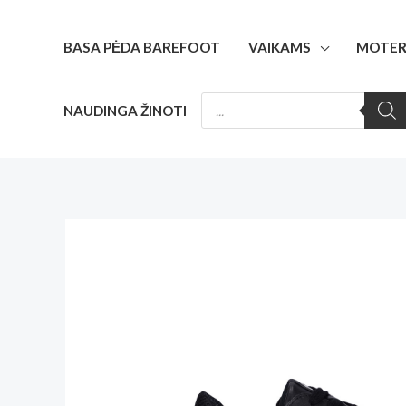
Pereiti
prie
BASA PĖDA BAREFOOT
VAIKAMS
MOTER
turinio
PRODUCTS
NAUDINGA ŽINOTI
SEARCH