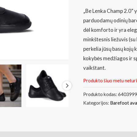
„Be Lenka Champ 2.0” yr
parduodamų odinių bare
dėl komforto ir yra eleg
minkštesnis liežuvis (su 
perkelia jūsų basų kojų k
kokybės medžiagos ir s
vaikštant.
Produkto šiuo metu netur
Produkto kodas:
640399
Kategorijos:
Barefoot av