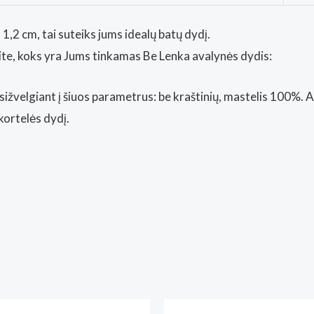
1,2 cm, tai suteiks jums idealų batų dydį.
nkite, koks yra Jums tinkamas Be Lenka avalynės dydis:
sižvelgiant į šiuos parametrus: be kraštinių, mastelis 100%. 
kortelės dydį.