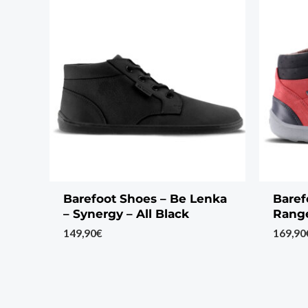
Barefoot Shoes – Be Lenka
Baref
– Synergy – All Black
Range
149,90
€
169,90