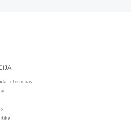
CIJA
dai ir terminas
ai
ės
itika