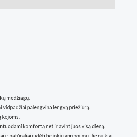
škų medžiagų.
i vidpadžiai palengvina lengvą priežiūrą.
ą kojoms.
antuodami komfortą net ir avint juos visą dieną.
r natūraliai judėti be jokių apribojimų. Jie puikiai