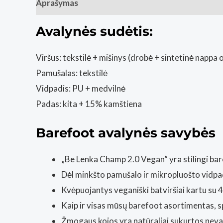
Aprašymas
Papildoma informacija
Atsiliepim
Avalynės sudėtis:
Viršus: tekstilė + mišinys (drobė + sintetinė nappa 
Pamušalas: tekstilė
Vidpadis: PU + medvilnė
Padas: kita + 15% kamštiena
Barefoot avalynės savybės
„Be Lenka Champ 2.0 Vegan” yra stilingi ba
Dėl minkšto pamušalo ir mikropluošto vidpadž
Kvėpuojantys veganiški batviršiai kartu su 4
Kaip ir visas mūsų barefoot asortimentas, sp
Žmogaus kojos yra natūraliai sukurtos nevaržo