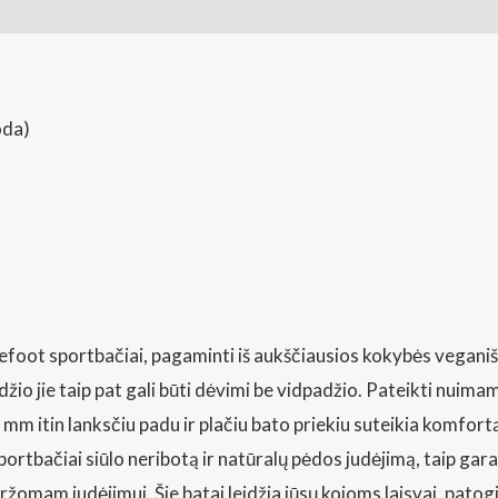
ai (0)
oda)
refoot sportbačiai, pagaminti iš aukščiausios kokybės vegani
io jie taip pat gali būti dėvimi be vidpadžio. Pateikti nuimam
 mm itin lanksčiu padu ir plačiu bato priekiu suteikia komfort
ortbačiai siūlo neribotą ir natūralų pėdos judėjimą, taip gar
mam judėjimui. Šie batai leidžia jūsų kojoms laisvai, patogiai i