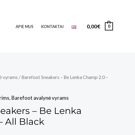
0,00
€
0
APIE MUS
KONTAKTAI
ė vyrams
/ Barefoot Sneakers – Be Lenka Champ 2.0 –
rims
,
Barefoot avalynė vyrams
eakers – Be Lenka
 All Black