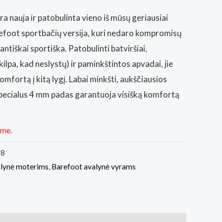
a nauja ir patobulinta vieno iš mūsų geriausiai
foot sportbačių versija, kuri nedaro kompromisų
antiškai sportiška. Patobulinti batviršiai,
kilpa, kad neslystų) ir paminkštintos apvadai, jie
omfortą į kitą lygį. Labai minkšti, aukščiausios
pecialus 4 mm padas garantuoja visišką komfortą
ime.
98
alynė moterims
,
Barefoot avalynė vyrams