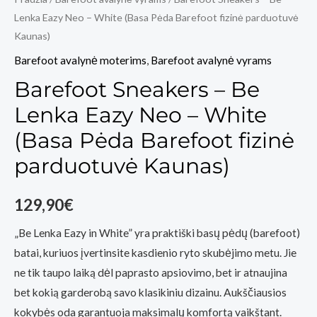
Lenka Eazy Neo – White (Basa Pėda Barefoot fizinė parduotuvė
Kaunas)
Barefoot avalynė moterims
,
Barefoot avalynė vyrams
Barefoot Sneakers – Be
Lenka Eazy Neo – White
(Basa Pėda Barefoot fizinė
parduotuvė Kaunas)
129,90
€
„Be Lenka Eazy in White” yra praktiški basų pėdų (barefoot)
batai, kuriuos įvertinsite kasdienio ryto skubėjimo metu. Jie
ne tik taupo laiką dėl paprasto apsiovimo, bet ir atnaujina
bet kokią garderobą savo klasikiniu dizainu. Aukščiausios
kokybės oda garantuoja maksimalų komfortą vaikštant.