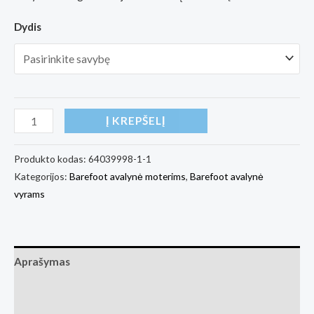
Dydis
produkto
Į KREPŠELĮ
kiekis:
Barefoot
Produkto kodas:
64039998-1-1
Kategorijos:
Barefoot avalynė moterims
,
Barefoot avalynė
Sneakers
vyrams
-
Be
Lenka
Eazy
Aprašymas
Neo
Papildoma informacija
-