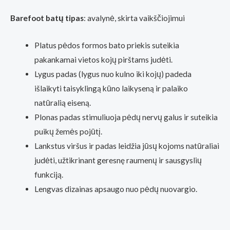
Barefoot batų tipas
: avalynė, skirta vaikščiojimui
Platus pėdos formos bato priekis suteikia
pakankamai vietos kojų pirštams judėti.
Lygus padas (lygus nuo kulno iki kojų) padeda
išlaikyti taisyklingą kūno laikyseną ir palaiko
natūralią eiseną.
Plonas padas stimuliuoja pėdų nervų galus ir suteikia
puikų žemės pojūtį.
Lankstus viršus ir padas leidžia jūsų kojoms natūraliai
judėti, užtikrinant geresnę raumenų ir sausgyslių
funkciją.
Lengvas dizainas apsaugo nuo pėdų nuovargio.