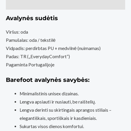
White
Atsiliepimai (0)
(Basa
Pėda
Avalynės sudėtis
Barefoot
Viršus: oda
fizinė
Pamušalas: oda / tekstilė
parduotuvė
Vidpadis: perdirbtas PU + medvilnė (nuimamas)
Kaunas)
Padas: TR („EverydayComfort”)
Pagaminta Portugalijoje
Barefoot avalynės savybės:
Minimalistinis unisex dizainas.
Lengva apsiauti ir nusiauti, be raištelių.
Lengva derinti su skirtingais aprangos stiliais –
elegantiškais, sportiškais ir kasdieniais.
Sukurtas visos dienos komfortui.