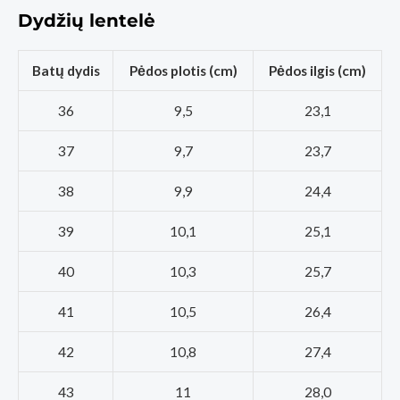
Dydžių lentelė
Batų dydis
Pėdos plotis (cm)
Pėdos ilgis (cm)
36
9,5
23,1
37
9,7
23,7
38
9,9
24,4
39
10,1
25,1
40
10,3
25,7
41
10,5
26,4
42
10,8
27,4
43
11
28,0