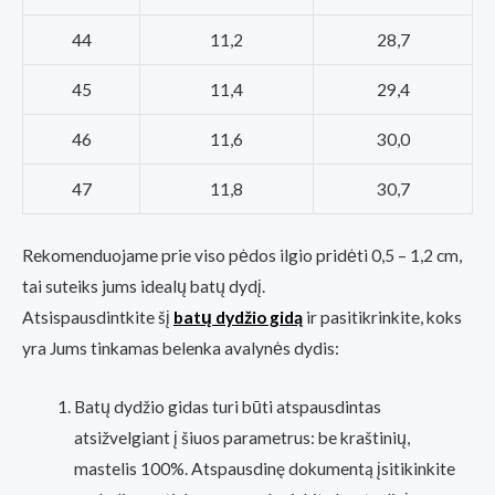
44
11,2
28,7
45
11,4
29,4
46
11,6
30,0
47
11,8
30,7
Rekomenduojame prie viso pėdos ilgio pridėti 0,5 – 1,2 cm,
tai suteiks jums idealų batų dydį.
Atsispausdintkite šį
batų dydžio gidą
ir pasitikrinkite, koks
yra Jums tinkamas belenka avalynės dydis:
Batų dydžio gidas turi būti atspausdintas
atsižvelgiant į šiuos parametrus: be kraštinių,
mastelis 100%. Atspausdinę dokumentą įsitikinkite