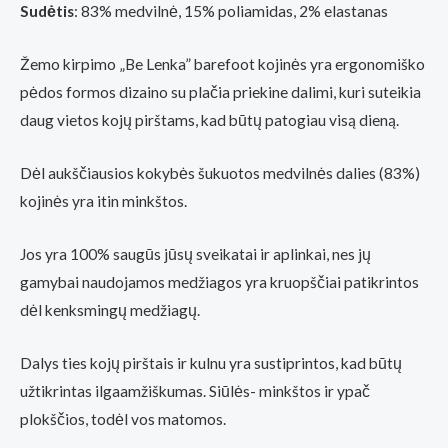
Sudėtis
: 83% medvilnė, 15% poliamidas, 2% elastanas
Žemo kirpimo „Be Lenka” barefoot kojinės yra ergonomiško
pėdos formos dizaino su plačia priekine dalimi, kuri suteikia
daug vietos kojų pirštams, kad būtų patogiau visą dieną.
Dėl aukščiausios kokybės šukuotos medvilnės dalies (83%)
kojinės yra itin minkštos.
Jos yra 100% saugūs jūsų sveikatai ir aplinkai, nes jų
gamybai naudojamos medžiagos yra kruopščiai patikrintos
dėl kenksmingų medžiagų.
Dalys ties kojų pirštais ir kulnu yra sustiprintos, kad būtų
užtikrintas ilgaamžiškumas. Siūlės- minkštos ir ypač
plokščios, todėl vos matomos.