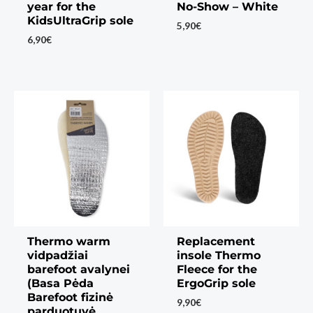
year for the
No-Show – White
KidsUltraGrip sole
5,90
€
6,90
€
Thermo warm
Replacement
vidpadžiai
insole Thermo
barefoot avalynei
Fleece for the
(Basa Pėda
ErgoGrip sole
Barefoot fizinė
9,90
€
parduotuvė