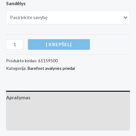
Sandėlys
produkto
Į KREPŠELĮ
kiekis:
Barefoot
Produkto kodas:
61159500
Kategorija:
Barefoot avalynės priedai
Socks
-
Low-
cut
Aprašymas
-
Papildoma informacija
Essentials
-
Atsiliepimai (0)
White