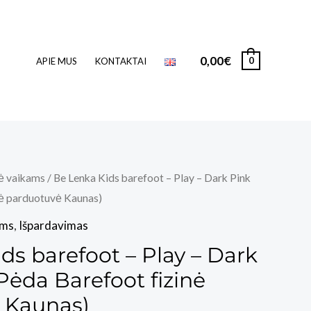
0,00
€
0
APIE MUS
KONTAKTAI
ė vaikams
/ Be Lenka Kids barefoot – Play – Dark Pink
nė parduotuvė Kaunas)
ams
,
Išpardavimas
ds barefoot – Play – Dark
Pėda Barefoot fizinė
 Kaunas)