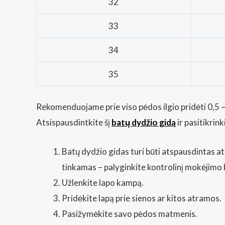
32
33
34
35
Rekomenduojame prie viso pėdos ilgio pridėti 0,5 – 
Atsispausdintkite šį
batų dydžio gidą
ir pasitikrin
Batų dydžio gidas turi būti atspausdintas at
tinkamas – palyginkite kontrolinį mokėjimo 
Užlenkite lapo kampą.
Pridėkite lapą prie sienos ar kitos atramos.
Pasižymėkite savo pėdos matmenis.