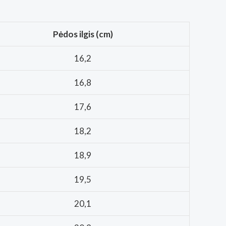
Pėdos ilgis (cm)
16,2
16,8
17,6
18,2
18,9
19,5
20,1