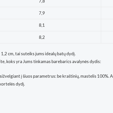
7,8
7,9
8,1
8,2
1,2 cm, tai suteiks jums idealų batų dydį.
kite, koks yra Jums tinkamas barebarics avalynės dydis:
sižvelgiant į šiuos parametrus: be kraštinių, mastelis 100%. 
kortelės dydį.