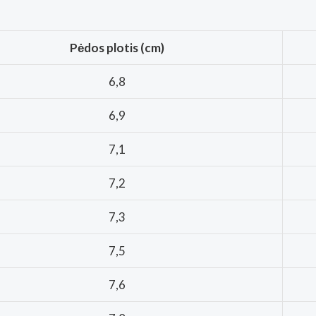
Pėdos plotis (cm)
6,8
6,9
7,1
7,2
7,3
7,5
7,6