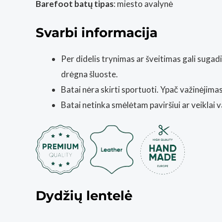
Barefoot batų tipas
: miesto avalynė
Svarbi informacija
Per didelis trynimas ar šveitimas gali suga
drėgna šluoste.
Batai nėra skirti sportuoti. Ypač važinėjimas 
Batai netinka smėlėtam paviršiui ar veiklai
Dydžių lentelė