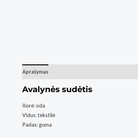
Aprašymas
Papildoma informacija
Atsiliepim
Avalynės sudėtis
Išorė: oda
Vidus: tekstilė
Padas: guma