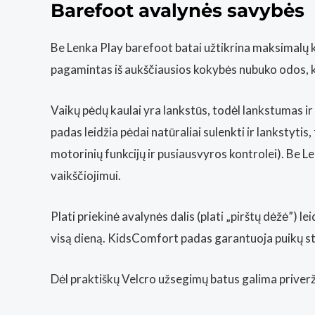
Barefoot avalynės savybės
Be Lenka Play barefoot batai užtikrina maksimalų k
pagamintas iš aukščiausios kokybės nubuko odos, kad
Vaikų pėdų kaulai yra lankstūs, todėl lankstumas i
padas leidžia pėdai natūraliai sulenkti ir lankstyti
motorinių funkcijų ir pusiausvyros kontrolei). Be L
vaikščiojimui.
Plati priekinė avalynės dalis (plati „pirštų dėžė”) le
visą dieną. KidsComfort padas garantuoja puikų st
Dėl praktiškų Velcro užsegimų batus galima priveržti