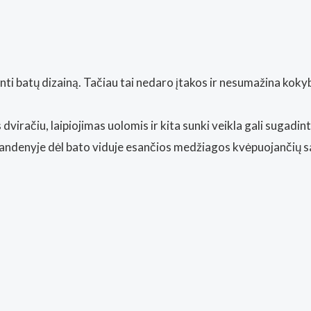
dinti batų dizainą. Tačiau tai nedaro įtakos ir nesumažina ko
dviračiu, laipiojimas uolomis ir kita sunki veikla gali sugadint
 vandenyje dėl bato viduje esančios medžiagos kvėpuojančių s