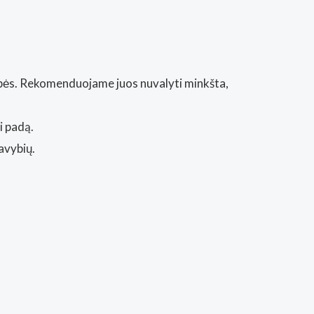
kybės. Rekomenduojame juos nuvalyti minkšta,
i padą.
avybių.