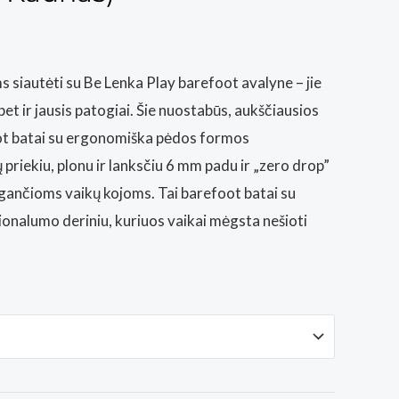
s siautėti su Be Lenka Play barefoot avalyne – jie
 bet ir jausis patogiai. Šie nuostabūs, aukščiausios
ot batai su ergonomiška pėdos formos
ų priekiu, plonu ir lanksčiu 6 mm padu ir „zero drop”
augančioms vaikų kojoms. Tai barefoot batai su
cionalumo deriniu, kuriuos vaikai mėgsta nešioti