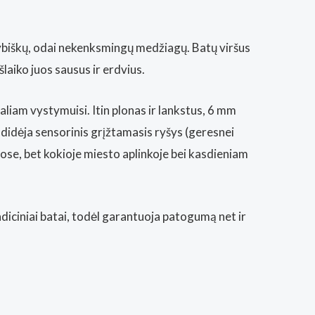
kybiškų, odai nekenksmingų medžiagų. Batų viršus
aiko juos sausus ir erdvius.
liam vystymuisi. Itin plonas ir lankstus, 6 mm
padidėja sensorinis grįžtamasis ryšys (geresnei
uose, bet kokioje miesto aplinkoje bei kasdieniam
tradiciniai batai, todėl garantuoja patogumą net ir