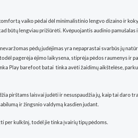
fizinė
parduotuvė
omfortą vaiko pėdai dėl minimalistinio lengvo dizaino ir ko
Kaunas)
 būtų lengviau prižiūrėti. Kvėpuojantis audinio pamušalas išl
r nevaržomas pėdų judėjimas yra nepaprastai svarbūs jų natūra
s, todėl pagerėja ėjimo laikysena, stiprėja pėdos raumenys ir 
enka Play barefoot batai tinka avėti žaidimų aikštelėse, park
idžia pirštams laisvai judėti ir nesuspaudžia jų, kaip tai daro 
abilumą ir žingsnio valdymą kasdien judant.
 per kulkšnį, todėl jie tinka įvairių tipų pėdoms.