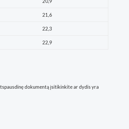
20,9
21,6
22,3
22,9
Atspausdinę dokumentą įsitikinkite ar dydis yra