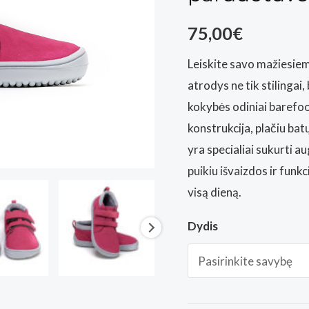
75,00
€
Leiskite savo mažiesiem
atrodys ne tik stilingai,
kokybės odiniai barefo
konstrukcija, plačiu bat
yra specialiai sukurti 
puikiu išvaizdos ir funk
visą dieną.
Dydis