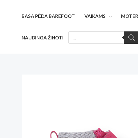
Pereiti
prie
BASA PĖDA BAREFOOT
VAIKAMS
MOTER
turinio
PRODUCTS
NAUDINGA ŽINOTI
SEARCH