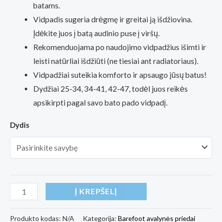
batams.
Vidpadis sugeria drėgmę ir greitai ją išdžiovina.
Įdėkite juos į batą audinio puse į viršų.
Rekomenduojama po naudojimo vidpadžius išimti ir
leisti natūrliai išdžiūti (ne tiesiai ant radiatoriaus).
Vidpadžiai suteikia komforto ir apsaugo jūsų batus!
Dydžiai 25-34, 34-41, 42-47, todėl juos reikės
apsikirpti pagal savo bato pado vidpadį.
Dydis
produkto
Į KREPŠELĮ
kiekis:
Fresh
Produkto kodas:
N/A
Kategorija:
Barefoot avalynės priedai