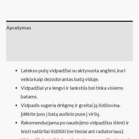
vidpadžiai
barefoot
avalynei
Aprašymas
(Basa
Pėda
Papildoma informacija
Barefoot
Atsiliepimai (0)
fizinė
parduotuvė
Latekso putų vidpadžiai su aktyvuota anglimi, kuri
Kaunas)
veikia kaip dezodorantas batų viduje.
Vidpadžiai yra lengvi ir lankstūs bei tinka visiems
batams.
Vidpadis sugeria drėgmę ir greitai ją išdžiovina.
Įdėkite juos į batą audinio puse į viršų.
Rekomenduojama po naudojimo vidpadžius išimti ir
leisti natūrliai išdžiūti (ne tiesiai ant radiatoriaus).