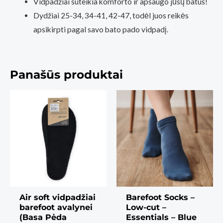
Vidpadžiai suteikia komforto ir apsaugo jūsų batus!
Dydžiai 25-34, 34-41, 42-47, todėl juos reikės
apsikirpti pagal savo bato pado vidpadį.
Panašūs produktai
Air soft vidpadžiai
Barefoot Socks –
barefoot avalynei
Low-cut –
(Basa Pėda
Essentials – Blue