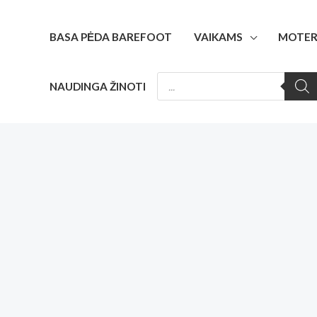
Pereiti
prie
BASA PĖDA BAREFOOT
VAIKAMS
MOTER
turinio
PRODUCTS
NAUDINGA ŽINOTI
SEARCH