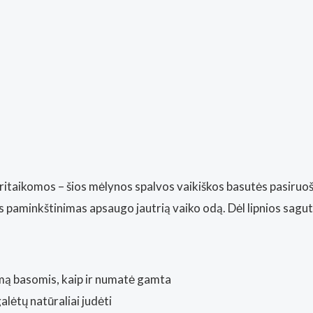
pritaikomos – šios mėlynos spalvos vaikiškos basutės pasiruoš
aminkštinimas apsaugo jautrią vaiko odą. Dėl lipnios sagutės 
imą basomis, kaip ir numatė gamta
alėtų natūraliai judėti