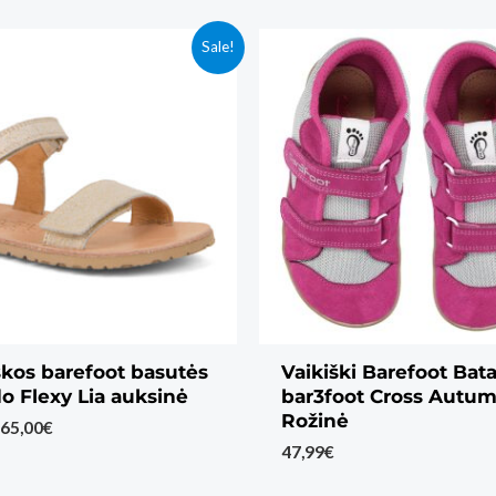
Sale!
škos barefoot basutės
Vaikiški Barefoot Bata
o Flexy Lia auksinė
bar3foot Cross Autu
Rožinė
Original
Current
65,00
€
price
price
47,99
€
was:
is:
69,00€.
65,00€.