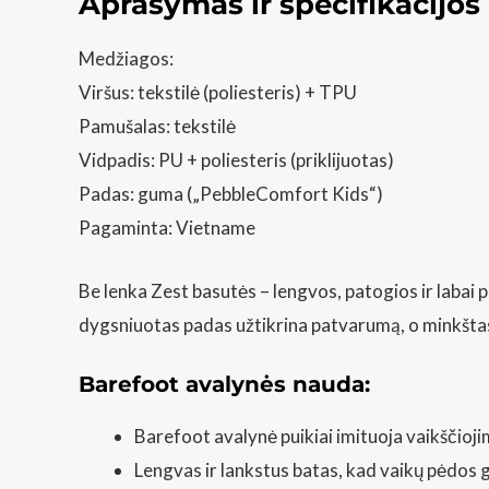
Aprašymas ir specifikacijos
Medžiagos:
Viršus: tekstilė (poliesteris) + TPU
Pamušalas: tekstilė
Vidpadis: PU + poliesteris (priklijuotas)
Padas: guma („PebbleComfort Kids“)
Pagaminta: Vietname
Be lenka Zest basutės – lengvos, patogios ir labai 
dygsniuotas padas užtikrina patvarumą, o minkštas p
Barefoot avalynės nauda:
Barefoot avalynė puikiai imituoja vaikščioj
Lengvas ir lankstus batas, kad vaikų pėdos g