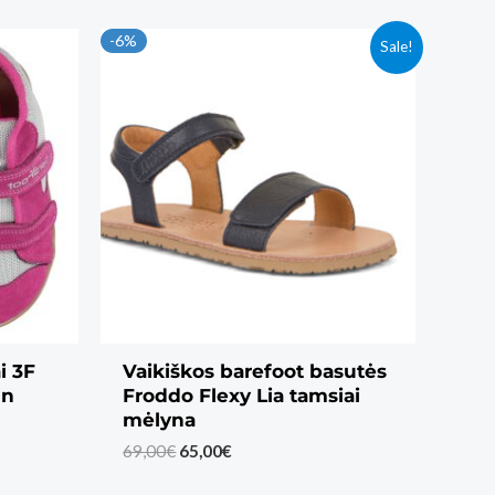
-6%
Sale!
i 3F
Vaikiškos barefoot basutės
mn
Froddo Flexy Lia tamsiai
mėlyna
Original
Current
69,00
€
65,00
€
price
price
was:
is: