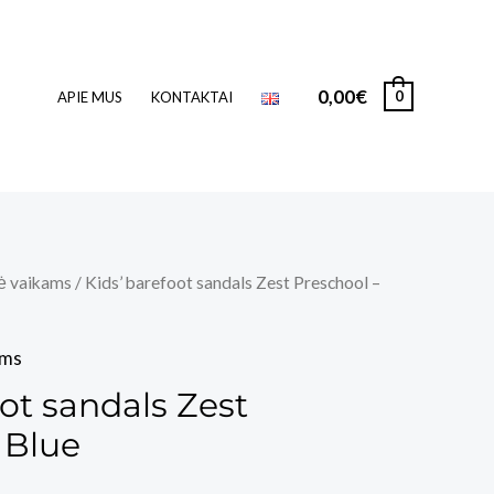
0,00
€
0
APIE MUS
KONTAKTAI
ė vaikams
/ Kids’ barefoot sandals Zest Preschool –
ams
oot sandals Zest
 Blue