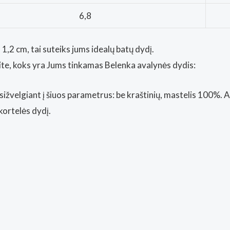
6,8
1,2 cm, tai suteiks jums idealų batų dydį.
nkite, koks yra Jums tinkamas Belenka avalynės dydis:
sižvelgiant į šiuos parametrus: be kraštinių, mastelis 100%. 
kortelės dydį.