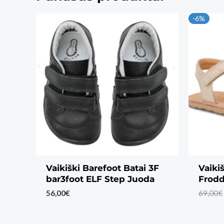
-6%
Vaikiški Barefoot Batai 3F
Vaiki
bar3foot ELF Step Juoda
Frodd
56,00
€
69,00
€