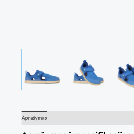
Aprašymas
Papildoma informacija
Atsiliepim