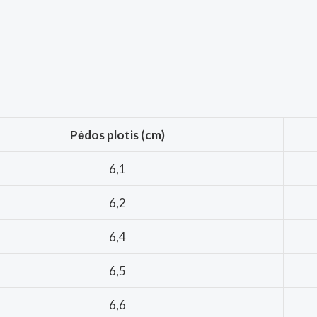
Pėdos plotis (cm)
6,1
6,2
6,4
6,5
6,6