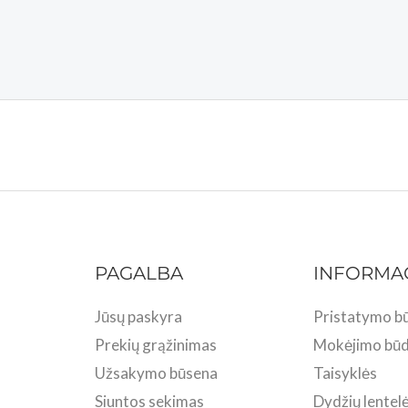
PAGALBA
INFORMA
Jūsų paskyra
Pristatymo bū
Prekių grąžinimas
Mokėjimo būd
Užsakymo būsena
Taisyklės
Siuntos sekimas
Dydžių lentel