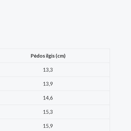
Pėdos ilgis (cm)
13,3
13,9
14,6
15,3
15,9