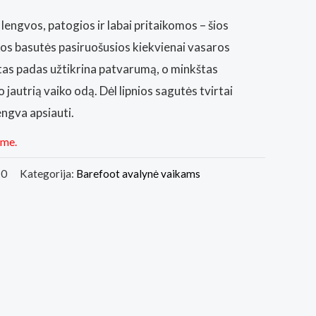
lengvos, patogios ir labai pritaikomos – šios
os basutės pasiruošusios kiekvienai vasaros
tas padas užtikrina patvarumą, o minkštas
autrią vaiko odą. Dėl lipnios sagutės tvirtai
lengva apsiauti.
ime.
10
Kategorija:
Barefoot avalynė vaikams