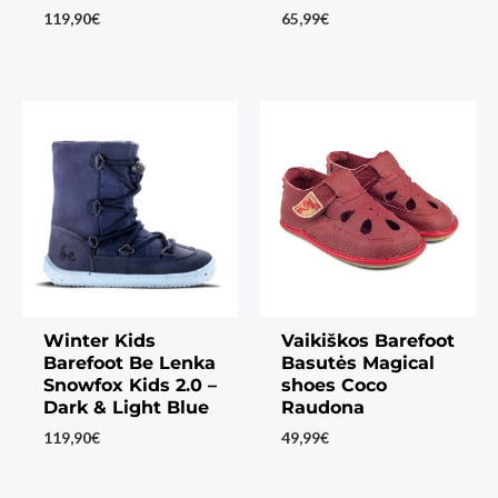
119,90
€
65,99
€
Winter Kids
Vaikiškos Barefoot
Barefoot Be Lenka
Basutės Magical
Snowfox Kids 2.0 –
shoes Coco
Dark & Light Blue
Raudona
119,90
€
49,99
€