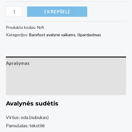
produkto
Į KREPŠELĮ
kiekis:
Kids
Produkto kodas:
N/A
Kategorijos:
Barefoot avalynė vaikams
,
Išpardavimas
barefoot
shoes
Be
Lenka
Aprašymas
Play
Papildoma informacija
-
All
Atsiliepimai (0)
Black
(Basa
Avalynės sudėtis
Pėda
Viršus: oda (nubukas)
Barefoot
Pamušalas: tekstilė
fizinė