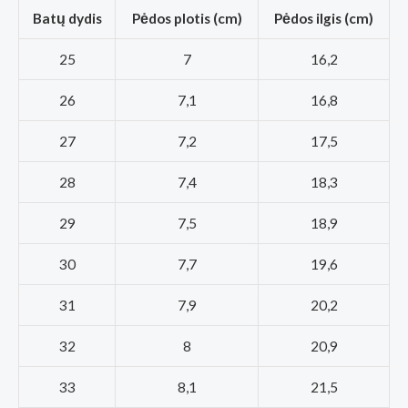
Batų dydis
Pėdos plotis (cm)
Pėdos ilgis (cm)
25
7
16,2
26
7,1
16,8
27
7,2
17,5
28
7,4
18,3
29
7,5
18,9
30
7,7
19,6
31
7,9
20,2
32
8
20,9
33
8,1
21,5