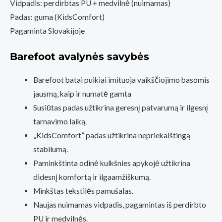
Vidpadis: perdirbtas PU + medvilnė (nuimamas)
parduoutuvė
Padas: guma (KidsComfort)
Vilnius)
Pagaminta Slovakijoje
Barefoot avalynės savybės
Barefoot batai puikiai imituoja vaikščiojimo basomis
jausmą, kaip ir numatė gamta
Susiūtas padas užtikrina geresnį patvarumą ir ilgesnį
tarnavimo laiką.
„KidsComfort” padas užtikrina nepriekaištingą
stabilumą.
Paminkštinta odinė kulkšnies apykojė užtikrina
didesnį komfortą ir ilgaamžiškumą.
Minkštas tekstilės pamušalas.
Naujas nuimamas vidpadis, pagamintas iš perdirbto
PU ir medvilnės.