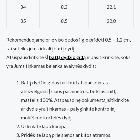
34
8,3
22,1
35
8,5
22,8
Rekomenduojame prie viso pėdos ilgio pridėti 0,5 – 1,2 cm,
tai suteiks jums idealų batų dydį.
Atsispausdintkite šį
batų dydžio gidą
ir pasitikrinkite, koks
yra Jums tinkamas belenka avalynės dydis:
Batų dydžio gidas turi būti atspausdintas
atsižvelgiant į šiuos parametrus: be kraštinių,
mastelis 100%. Atspausdinę dokumentą įsitikinkite
ar dydis yra tinkamas – palyginkite kontrolinį
mokėjimo kortelės dydį.
Užlenkite lapo kampą.
Pridėkite lapą prie sienos ar kitos atramos.