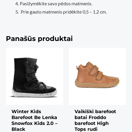
Pasižymėkite savo pėdos matmenis.
Prie gauto matmenis pridėkite 0,5 – 1,2 cm.
Panašūs produktai
Winter Kids
Vaikiški barefoot
Barefoot Be Lenka
batai Froddo
Snowfox Kids 2.0 –
barefoot High
Black
Tops rudi