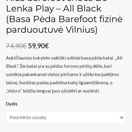
Lenka Play – All Black
(Basa Pėda Barefoot fizinė
parduoutuvė Vilnius)
Original
Current
74,90
€
59,90
€
price
price
Aukščiausios kokybės vaikiški odiniai basa pėda batai „All
Black”. Šie batai yra su pėdos formos pirštų dėže, kuri
was:
is:
suteikia pakankamai vietos pirštams ir užtikrina judėjimo
74,90€.
59,90€.
laisvę. Susiūtas padas padidina batų ilgaamžiškumą, o
„Velcro” leidžia lengvai juos užsidėti ar nusiimti.
Dydis