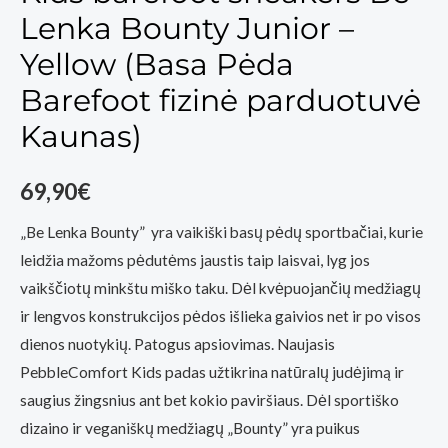
Lenka Bounty Junior –
Yellow (Basa Pėda
Barefoot fizinė parduotuvė
Kaunas)
69,90
€
„Be Lenka Bounty” yra vaikiški basų pėdų sportbačiai, kurie
leidžia mažoms pėdutėms jaustis taip laisvai, lyg jos
vaikščiotų minkštu miško taku. Dėl kvėpuojančių medžiagų
ir lengvos konstrukcijos pėdos išlieka gaivios net ir po visos
dienos nuotykių. Patogus apsiovimas. Naujasis
PebbleComfort Kids padas užtikrina natūralų judėjimą ir
saugius žingsnius ant bet kokio paviršiaus. Dėl sportiško
dizaino ir veganiškų medžiagų „Bounty” yra puikus