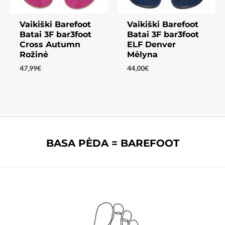
Vaikiški Barefoot
Vaikiški Barefoot
Batai 3F bar3foot
Batai 3F bar3foot
Cross Autumn
ELF Denver
Rožinė
Mėlyna
47,99
€
44,00
€
BASA PĖDA = BAREFOOT