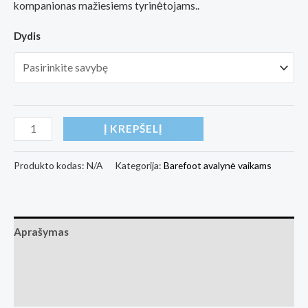
kompanionas mažiesiems tyrinėtojams..
Dydis
produkto
Į KREPŠELĮ
kiekis:
Kids
Produkto kodas:
N/A
Kategorija:
Barefoot avalynė vaikams
barefoot
sneakers
Be
Aprašymas
Lenka
Bounty
Papildoma informacija
Junior
Atsiliepimai (0)
-