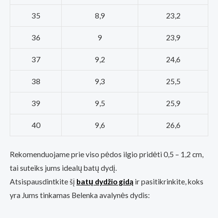
35
8,9
23,2
36
9
23,9
37
9,2
24,6
38
9,3
25,5
39
9,5
25,9
40
9,6
26,6
Rekomenduojame prie viso pėdos ilgio pridėti 0,5 – 1,2 cm,
tai suteiks jums idealų batų dydį.
Atsispausdintkite šį
batų dydžio gidą
ir pasitikrinkite, koks
yra Jums tinkamas Belenka avalynės dydis: