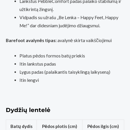
Lankstus PebbleComfort padas palaiko stabilumą ir
užtikrintą žingsnį.
Vidpadis su užrašu „Be Lenka – Happy Feet, Happy
Me!” dar didesniam judėjimo džiaugsmui.
Barefoot avalynės tipas:
avalynė skirta vaikščiojimui
Platus pėdos formos batų priekis
Itin lankstus padas
Lygus padas (palaikantis taisyklingą laikyseną)
Itin lengvi
Dydžių lentelė
Batų dydis
Pėdos plotis (cm)
Pėdos ilgis (cm)