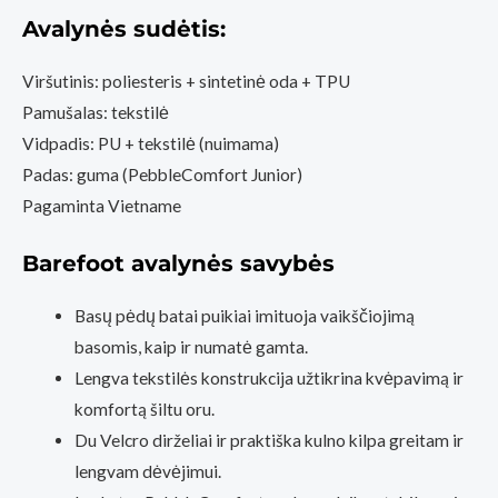
Yellow
Avalynės sudėtis:
(Basa
Pėda
Viršutinis: poliesteris + sintetinė oda + TPU
Barefoot
Pamušalas: tekstilė
fizinė
Vidpadis: PU + tekstilė (nuimama)
parduotuvė
Padas: guma (PebbleComfort Junior)
Kaunas)
Pagaminta Vietname
Barefoot avalynės savybės
Basų pėdų batai puikiai imituoja vaikščiojimą
basomis, kaip ir numatė gamta.
Lengva tekstilės konstrukcija užtikrina kvėpavimą ir
komfortą šiltu oru.
Du Velcro dirželiai ir praktiška kulno kilpa greitam ir
lengvam dėvėjimui.