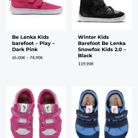
Be Lenka Kids
Winter Kids
barefoot – Play –
Barefoot Be Lenka
Dark Pink
Snowfox Kids 2.0 –
Black
Price
65,00
€
–
74,90
€
range:
119,90
€
65,00€
through
74,90€