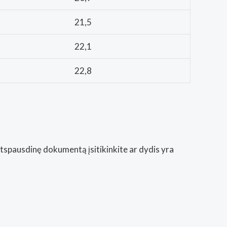
21,5
22,1
22,8
Atspausdinę dokumentą įsitikinkite ar dydis yra