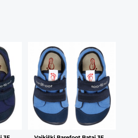
i 3F
Vaikiški Barefoot Batai 3F