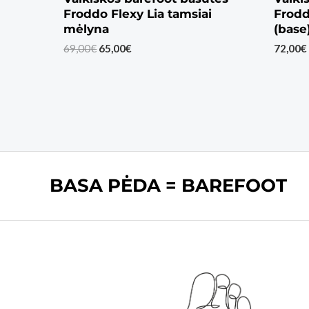
Froddo Flexy Lia tamsiai
Frodd
mėlyna
(base
Original
Current
69,00
€
65,00
€
72,00
€
price
price
was:
is:
69,00€.
65,00€.
BASA PĖDA = BAREFOOT