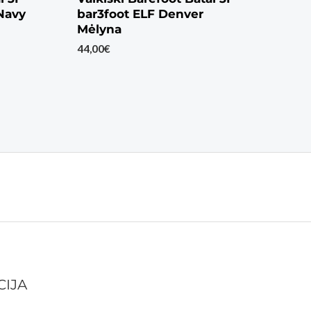
Navy
bar3foot ELF Denver
Mėlyna
44,00
€
CIJA