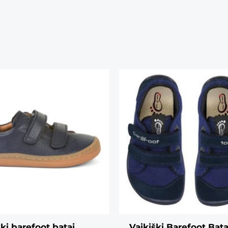
ški barefoot batai
Vaikiški Barefoot Bata