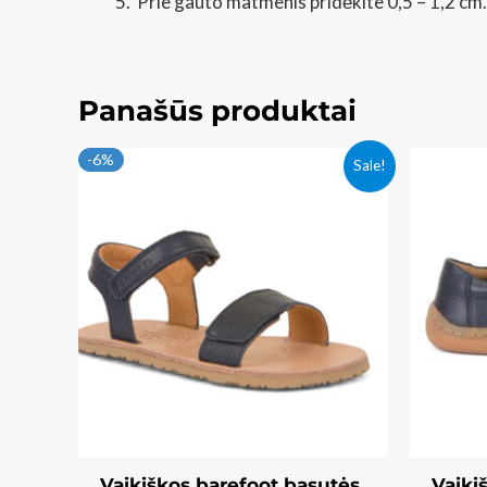
Prie gauto matmenis pridėkite 0,5 – 1,2 cm.
Panašūs produktai
-6%
Sale!
Vaikiškos barefoot basutės
Vaiki