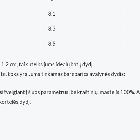
8,1
8,3
8,5
1,2 cm, tai suteiks jums idealų batų dydį.
kite, koks yra Jums tinkamas barebarics avalynės dydis:
sižvelgiant į šiuos parametrus: be kraštinių, mastelis 100%. 
kortelės dydį.