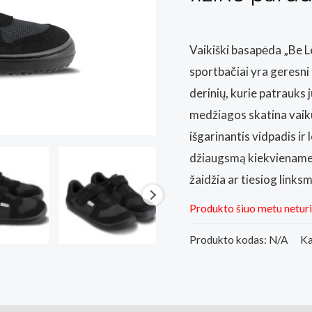
Vaikiški basapėda „Be Le
sportbačiai yra geresni 
derinių, kurie patrauks 
medžiagos skatina vaiku
išgarinantis vidpadis i
džiaugsmą kiekviename ž
žaidžia ar tiesiog links
Produkto šiuo metu netur
Produkto kodas:
N/A
Ka