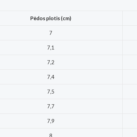
Pėdos plotis (cm)
7
7,1
7,2
7,4
7,5
7,7
7,9
8