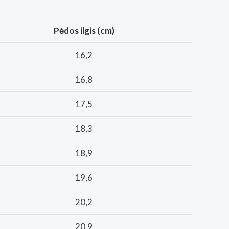
Pėdos ilgis (cm)
16,2
16,8
17,5
18,3
18,9
19,6
20,2
20,9