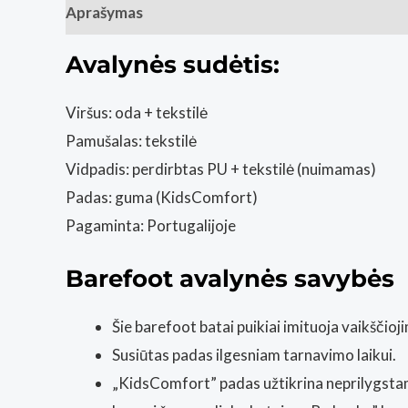
Aprašymas
Papildoma informacija
Atsiliepim
Avalynės sudėtis:
Viršus: oda + tekstilė
Pamušalas: tekstilė
Vidpadis: perdirbtas PU + tekstilė (nuimamas)
Padas: guma (KidsComfort)
Pagaminta: Portugalijoje
Barefoot avalynės savybės
Šie barefoot batai puikiai imituoja vaikščio
Susiūtas padas ilgesniam tarnavimo laikui.
„KidsComfort” padas užtikrina neprilygsta