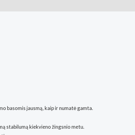
ai (0)
jimo basomis jausmą, kaip ir numatė gamta.
mą stabilumą kiekvieno žingsnio metu.