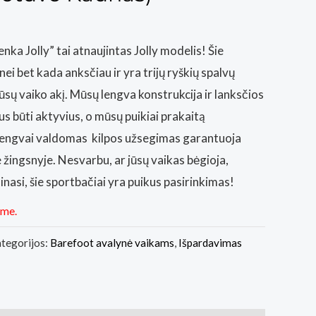
nka Jolly” tai atnaujintas Jolly modelis! Šie
nei bet kada anksčiau ir yra trijų ryškių spalvų
jūsų vaiko akį. Mūsų lengva konstrukcija ir lanksčios
s būti aktyvius, o mūsų puikiai prakaitą
r lengvai valdomas kilpos užsegimas garantuoja
ingsnyje. Nesvarbu, ar jūsų vaikas bėgioja,
minasi, šie sportbačiai yra puikus pasirinkimas!
ime.
tegorijos:
Barefoot avalynė vaikams
,
Išpardavimas