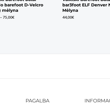
o barefoot D-Velcro
bar3foot ELF Denver 
) mėlyna
Mėlyna
Price
–
75,00
€
44,00
€
range:
72,00€
through
75,00€
PAGALBA
INFORMA