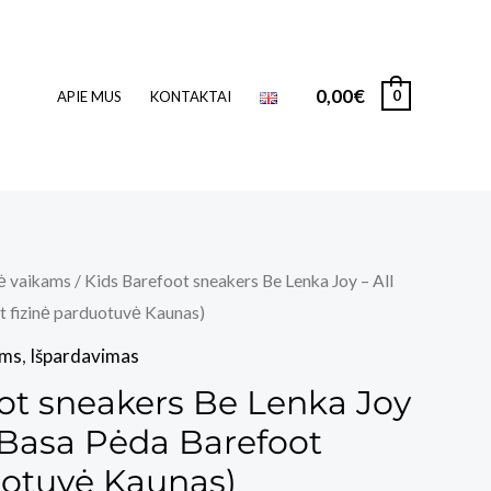
0,00
€
0
APIE MUS
KONTAKTAI
ė vaikams
/ Kids Barefoot sneakers Be Lenka Joy – All
t fizinė parduotuvė Kaunas)
ams
,
Išpardavimas
ot sneakers Be Lenka Joy
 (Basa Pėda Barefoot
uotuvė Kaunas)