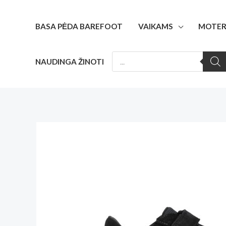
Pereiti
prie
BASA PĖDA BAREFOOT
VAIKAMS
MOTER
turinio
PRODUCTS
NAUDINGA ŽINOTI
SEARCH