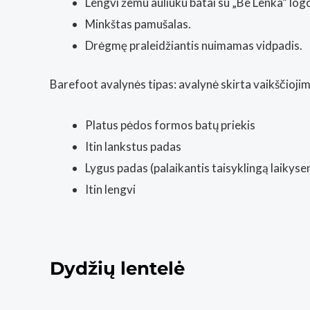
Lengvi žemu auliuku batai su „Be Lenka” log
Minkštas pamušalas.
Drėgmę praleidžiantis nuimamas vidpadis.
Barefoot avalynės tipas: avalynė skirta vaikščiojim
Platus pėdos formos batų priekis
Itin lankstus padas
Lygus padas (palaikantis taisyklingą laikyse
Itin lengvi
Dydžių lentelė