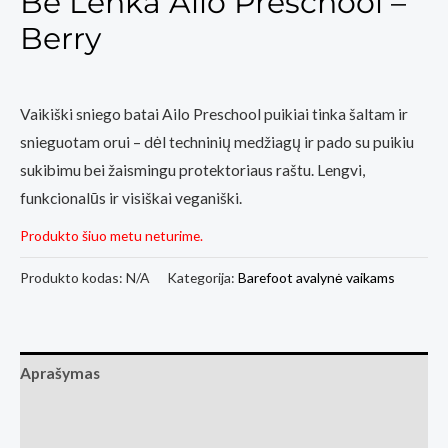
Be Lenka Ailo Preschool –
Berry
Vaikiški sniego batai Ailo Preschool puikiai tinka šaltam ir
snieguotam orui – dėl techninių medžiagų ir pado su puikiu
sukibimu bei žaismingu protektoriaus raštu. Lengvi,
funkcionalūs ir visiškai veganiški.
Produkto šiuo metu neturime.
Produkto kodas:
N/A
Kategorija:
Barefoot avalynė vaikams
Aprašymas
Papildoma informacija