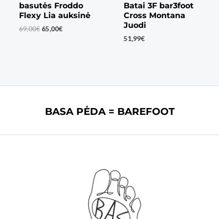
basutės Froddo
Batai 3F bar3foot
Flexy Lia auksinė
Cross Montana
Juodi
Original
Current
69,00
€
65,00
€
price
price
51,99
€
was:
is:
69,00€.
65,00€.
BASA PĖDA = BAREFOOT