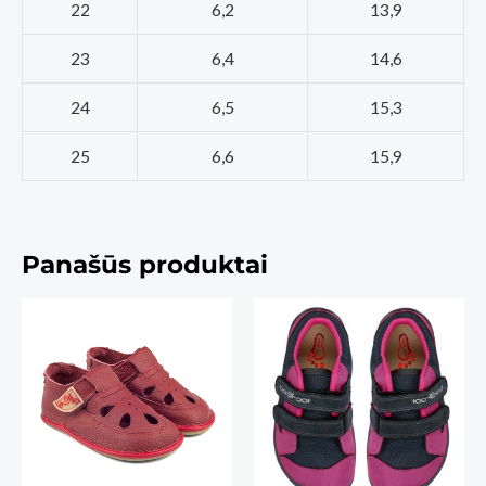
22
6,2
13,9
23
6,4
14,6
24
6,5
15,3
25
6,6
15,9
Panašūs produktai