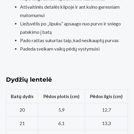
Atšvaitinės detalės kilpoje ir ant kulno geresniam
matomumui
Liežuvėlis po „lipuku“ apsaugo nuo purvo ir sniego
patekimo į batą
Pado raštas sukurtas taip, kad nesikauptų purvas
Padeda sveikam vaikų pėdų vystymuisi
Dydžių lentelė
Batų dydis
Pėdos plotis (cm)
Pėdos ilgis (cm)
20
5,9
12,7
21
6,1
13,3