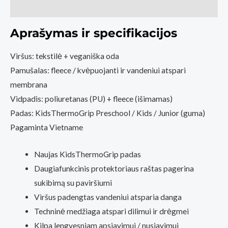
Atsiliepimai (0)
Aprašymas ir specifikacijos
Viršus: tekstilė + veganiška oda
Pamušalas: fleece / kvėpuojanti ir vandeniui atspari
membrana
Vidpadis: poliuretanas (PU) + fleece (išimamas)
Padas: KidsThermoGrip Preschool / Kids / Junior (guma)
Pagaminta Vietname
Naujas KidsThermoGrip padas
Daugiafunkcinis protektoriaus raštas pagerina
sukibimą su paviršiumi
Viršus padengtas vandeniui atsparia danga
Techninė medžiaga atspari dilimui ir drėgmei
Kilpa lengvesniam apsiavimui / nusiavimui