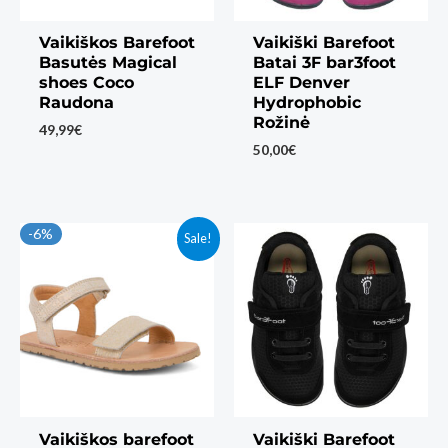
Vaikiškos Barefoot
Vaikiški Barefoot
Basutės Magical
Batai 3F bar3foot
shoes Coco
ELF Denver
Raudona
Hydrophobic
Rožinė
49,99
€
50,00
€
-6%
Sale!
Vaikiškos barefoot
Vaikiški Barefoot