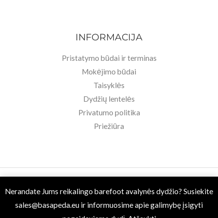
INFORMACIJA
Pristatymo būdai ir terminas
Mokėjimo būdai
Taisyklės
Dydžių lentelės
Privatumo politika
Priežiūra
Copyright © 2026 Basa Pėda Barefoot. Powered by MB BASU.
Nerandate Jums reikalingo barefoot avalynės dydžio? Susiekite
sales@basapeda.eu
ir informuosime apie galimybę įsigyti