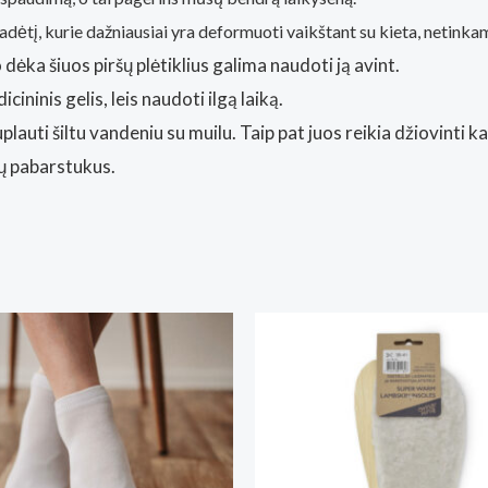
padėtį, kurie dažniausiai yra deformuoti vaikštant su kieta, netin
 dėka šiuos piršų plėtiklius galima naudoti ją avint.
ninis gelis, leis naudoti ilgą laiką.
uti šiltu vandeniu su muilu. Taip pat juos reikia džiovinti k
ių pabarstukus.