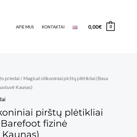
0,00
€
0
APIE MUS
KONTAKTAI
ės priedai
/ Magical silikoniniai pirštų plėtikliai (Basa
duotuvė Kaunas)
dai
oniniai pirštų plėtikliai
Barefoot fizinė
 Kaunas)