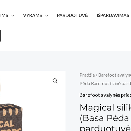
IMS
VYRAMS
PARDUOTUVĖ
IŠPARDAVIMAS
Pradžia
/
Barefoot avalyn
Pėda Barefoot fizinė par
Barefoot avalynės prie
Magical silik
(Basa Pėda 
parduotuvė