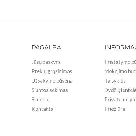
PAGALBA
INFORMA
Jūsų paskyra
Pristatymo bū
Prekių grąžinimas
Mokėjimo būd
Užsakymo būsena
Taisyklės
Siuntos sekimas
Dydžių lentel
Skundai
Privatumo pol
Kontaktai
Priežiūra