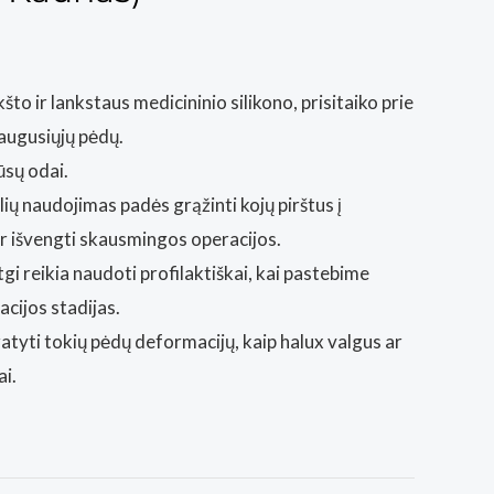
što ir lankstaus medicininio silikono, prisitaiko prie
uaugusiųjų pėdų.
ūsų odai.
lių naudojimas padės grąžinti kojų pirštus į
ir išvengti skausmingos operacijos.
tgi reikia naudoti profilaktiškai, kai pastebime
cijos stadijas.
ratyti tokių pėdų deformacijų, kaip halux valgus ar
ai.