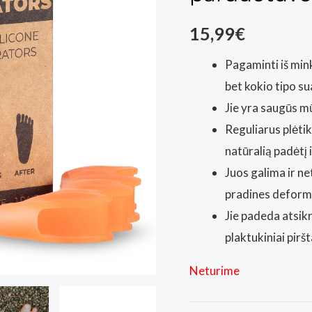
15,99
€
Pagaminti iš mink
bet kokio tipo s
Jie yra saugūs m
Reguliarus plėtik
natūralią padėtį 
Juos galima ir ne
pradines deforma
Jie padeda atsik
plaktukiniai piršt
Neturime