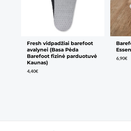
Fresh vidpadžiai barefoot
Baref
avalynei (Basa Pėda
Essen
Barefoot fizinė parduotuvė
6,90
€
Kaunas)
4,40
€