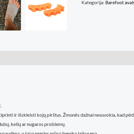
Kategorija:
Barefoot aval
ai (0)
.
iprinti ir išskleisti kojų pirštus. Žmonės dažnai nesuvokia, kad p
klubų, kelių ar nugaros problemų.
ų spaudimą, o tai pagerins mūsų bendrą laikyseną.