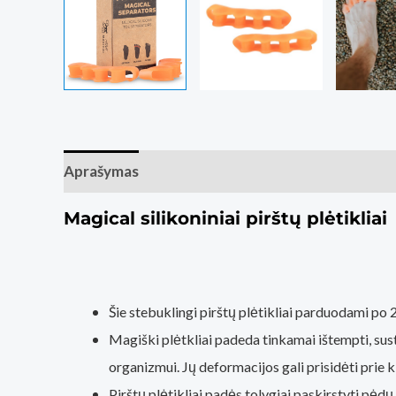
Aprašymas
Papildoma informacija
Atsiliepim
Magical silikoniniai pirštų plėtikliai
Šie stebuklingi pirštų plėtikliai parduodami po 2
Magiški plėtkliai padeda tinkamai ištempti, sust
organizmui. Jų deformacijos gali prisidėti prie 
Pirštų plėtikliai padės tolygiai paskirstyti pėd