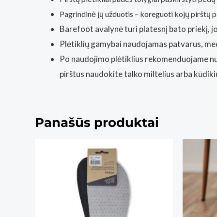
Pagrindinė jų užduotis – koreguoti kojų pirštų 
Barefoot avalynė turi platesnį bato priekį, jo
Plėtiklių gamybai naudojamas patvarus, medici
Po naudojimo plėtiklius rekomenduojame nupla
pirštus naudokite talko miltelius arba kūdik
Panašūs produktai