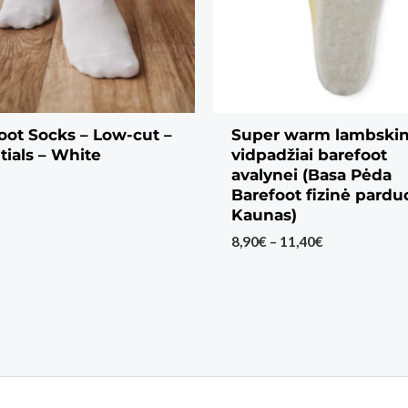
oot Socks – Low-cut –
Super warm lambski
tials – White
vidpadžiai barefoot
avalynei (Basa Pėda
Barefoot fizinė pard
Kaunas)
Price
8,90
€
–
11,40
€
range:
8,90€
through
11,40€