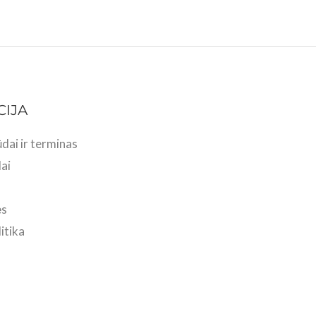
CIJA
dai ir terminas
ai
ės
itika