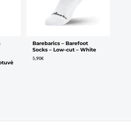
n
Barebarics – Barefoot
Socks – Low-cut – White
5,90
€
uotuvė