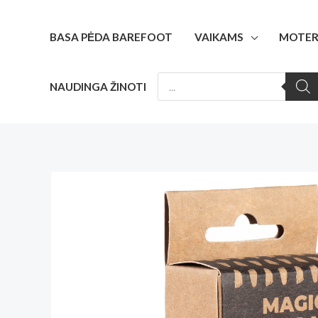
Pereiti
prie
BASA PĖDA BAREFOOT
VAIKAMS
MOTER
turinio
PRODUCTS
NAUDINGA ŽINOTI
SEARCH