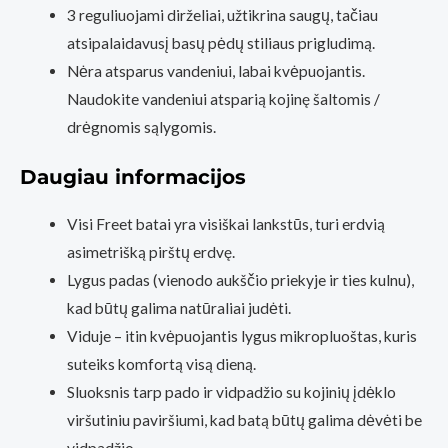
3 reguliuojami dirželiai, užtikrina saugų, tačiau
atsipalaidavusį basų pėdų stiliaus prigludimą.
Nėra atsparus vandeniui, labai kvėpuojantis.
Naudokite vandeniui atsparią kojinę šaltomis /
drėgnomis sąlygomis.
Daugiau informacijos
Visi Freet batai yra visiškai lankstūs, turi erdvią
asimetrišką pirštų erdvę.
Lygus padas (vienodo aukščio priekyje ir ties kulnu),
kad būtų galima natūraliai judėti.
Viduje – itin kvėpuojantis lygus mikropluoštas, kuris
suteiks komfortą visą dieną.
Sluoksnis tarp pado ir vidpadžio su kojinių įdėklo
viršutiniu paviršiumi, kad batą būtų galima dėvėti be