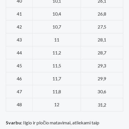
40
10,1
26,1
41
10,4
26,8
42
10,7
27,5
43
11
28,1
44
11,2
28,7
45
11,5
29,3
46
11,7
29,9
47
11,8
30,6
48
12
31,2
Svarbu:
Ilgio ir pločio matavimai, atliekami taip