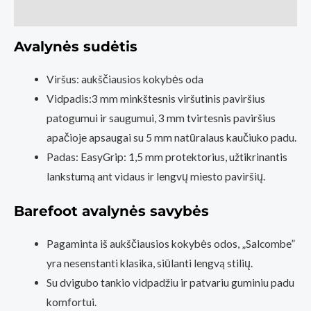
Pėda
Atsiliepimai (0)
Barefoot
fizinė
Avalynės sudėtis
parduotuvė
Viršus: aukščiausios kokybės oda
Kaunas)
Vidpadis:3 mm minkštesnis viršutinis paviršius
patogumui ir saugumui, 3 mm tvirtesnis paviršius
apačioje apsaugai su 5 mm natūralaus kaučiuko padu.
Padas: EasyGrip: 1,5 mm protektorius, užtikrinantis
lankstumą ant vidaus ir lengvų miesto paviršių.
Barefoot avalynės savybės
Pagaminta iš aukščiausios kokybės odos, „Salcombe”
yra nesenstanti klasika, siūlanti lengvą stilių.
Su dvigubo tankio vidpadžiu ir patvariu guminiu padu
komfortui.