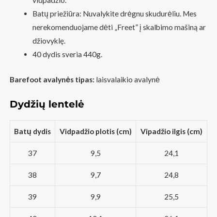
vidpadžio.
Batų priežiūra: Nuvalykite drėgnu skudurėliu. Mes
nerekomenduojame dėti „Freet” į skalbimo mašiną ar
džiovyklę.
40 dydis sveria 440g.
Barefoot avalynės tipas:
laisvalaikio avalynė
Dydžių lentelė
Batų dydis
Vidpadžio plotis (cm)
Vipadžio ilgis (cm)
37
9,5
24,1
38
9,7
24,8
39
9,9
25,5