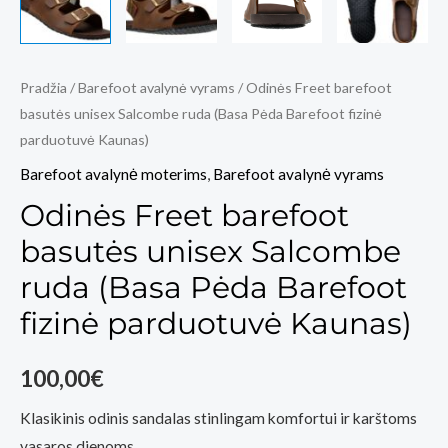
Pradžia
/
Barefoot avalynė vyrams
/ Odinės Freet barefoot
basutės unisex Salcombe ruda (Basa Pėda Barefoot fizinė
parduotuvė Kaunas)
Barefoot avalynė moterims
,
Barefoot avalynė vyrams
Odinės Freet barefoot
basutės unisex Salcombe
ruda (Basa Pėda Barefoot
fizinė parduotuvė Kaunas)
100,00
€
Klasikinis odinis sandalas stinlingam komfortui ir karštoms
vasaros dienoms.