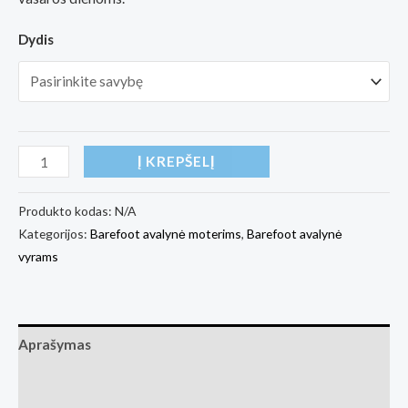
Dydis
produkto
Į KREPŠELĮ
kiekis:
Odinės
Produkto kodas:
N/A
Kategorijos:
Barefoot avalynė moterims
,
Barefoot avalynė
Freet
vyrams
barefoot
basutės
unisex
Salcombe
Aprašymas
ruda
Papildoma informacija
(Basa