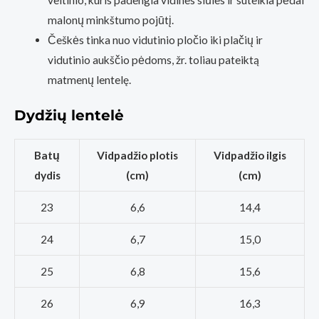
malonų minkštumo pojūtį.
Češkės tinka nuo vidutinio pločio iki plačių ir
vidutinio aukščio pėdoms, žr. toliau pateiktą
matmenų lentelę.
Dydžių lentelė
Batų
Vidpadžio plotis
Vidpadžio ilgis
dydis
(cm)
(cm)
23
6,6
14,4
24
6,7
15,0
25
6,8
15,6
26
6,9
16,3