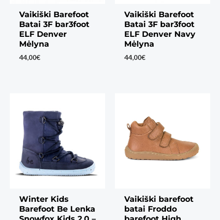
Vaikiški Barefoot
Vaikiški Barefoot
Batai 3F bar3foot
Batai 3F bar3foot
ELF Denver
ELF Denver Navy
Mėlyna
Mėlyna
44,00
€
44,00
€
Winter Kids
Vaikiški barefoot
Barefoot Be Lenka
batai Froddo
Snowfox Kids 2.0 –
barefoot High