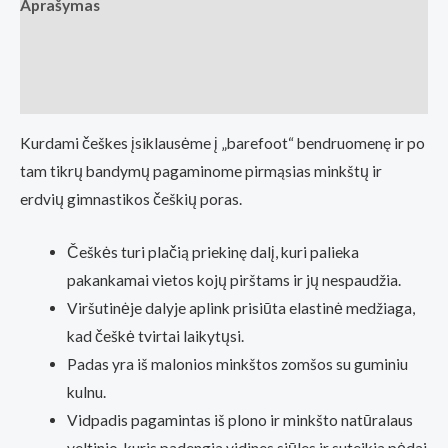
Aprašymas
juoda
su
Papildoma informacija
guma
Atsiliepimai (0)
(Basa
Pėda
Kurdami češkes įsiklausėme į „barefoot“ bendruomenę ir po
Barefoot
tam tikrų bandymų pagaminome pirmąsias minkštų ir
fizinė
erdvių gimnastikos češkių poras.
parduotuvė
Vilnius)
Češkės turi plačią priekinę dalį, kuri palieka
pakankamai vietos kojų pirštams ir jų nespaudžia.
Viršutinėje dalyje aplink prisiūta elastinė medžiaga,
kad češkė tvirtai laikytųsi.
Padas yra iš malonios minkštos zomšos su guminiu
kulnu.
Vidpadis pagamintas iš plono ir minkšto natūralaus
veltinio, kuris padengia vidines siūles ir suteikia pėdai