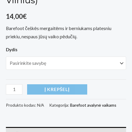
Vilnius)
14,00
€
Barefoot češkės mergaitėms ir berniukams platesniu
priekiu, nespaus jūsų vaiko pėdučių.
Dydis
produkto
Į KREPŠELĮ
kiekis:
Omaking
Produkto kodas:
N/A
Kategorija:
Barefoot avalynė vaikams
Barefoot
gimnastikos
češkės