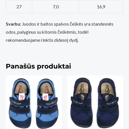
27
7,0
16,9
Svarbu:
Juodos ir baltos spalvos češkės yra standesnės
odos, palyginus su kitomis češkėmis, todėl
rekomenduojame rinktis didesnį dydį.
Panašūs produktai