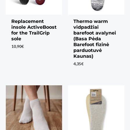
Replacement
Thermo warm
insole ActiveBoost
vidpadžiai
for the TrailGrip
barefoot avalynei
sole
(Basa Pėda
Barefoot fizinė
10,90
€
parduotuvė
Kaunas)
4,35
€