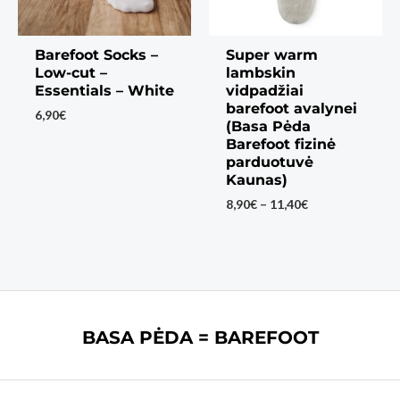
Barefoot Socks –
Super warm
Low-cut –
lambskin
Essentials – White
vidpadžiai
barefoot avalynei
6,90
€
(Basa Pėda
Barefoot fizinė
parduotuvė
Kaunas)
Price
8,90
€
–
11,40
€
range:
8,90€
through
11,40€
BASA PĖDA = BAREFOOT