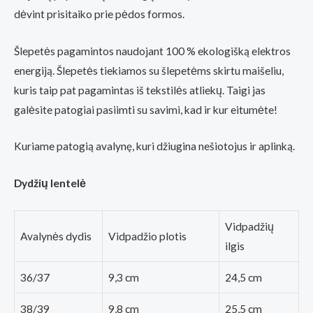
dėvint prisitaiko prie pėdos formos.
Šlepetės pagamintos naudojant 100 % ekologišką elektros
energiją. Šlepetės tiekiamos su šlepetėms skirtu maišeliu,
kuris taip pat pagamintas iš tekstilės atliekų. Taigi jas
galėsite patogiai pasiimti su savimi, kad ir kur eitumėte!
Kuriame patogią avalynę, kuri džiugina nešiotojus ir aplinką.
Dydžių lentelė
Vidpadžių
Avalynės dydis
Vidpadžio plotis
ilgis
36/37
9,3 cm
24,5 cm
38/39
9,8 cm
25,5 cm