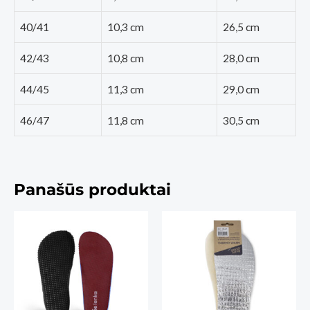
40/41
10,3 cm
26,5 cm
42/43
10,8 cm
28,0 cm
44/45
11,3 cm
29,0 cm
46/47
11,8 cm
30,5 cm
Panašūs produktai