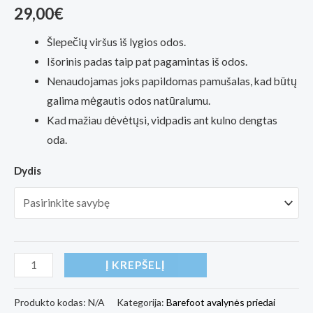
29,00
€
Šlepečių viršus iš lygios odos.
Išorinis padas taip pat pagamintas iš odos.
Nenaudojamas joks papildomas pamušalas, kad būtų
galima mėgautis odos natūralumu.
Kad mažiau dėvėtųsi, vidpadis ant kulno dengtas
oda.
Dydis
produkto
Į KREPŠELĮ
kiekis:
OmaKing
Produkto kodas:
N/A
Kategorija:
Barefoot avalynės priedai