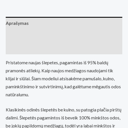
odinės
bekulnės
šlepetės
Aprašymas
Sulbi
juoda
Papildoma informacija
(Basa
Atsiliepimai (0)
Pėda
Barefoot
Pristatome naujas šlepetes, pagamintas iš 95% baldų
fizinė
pramonės atliekų. Kaip naujos medžiagos naudojami tik
parduotuvė
klijai ir siūlai. Šiam modeliui atsisakėme pamušalo, kulno,
Kaunas)
paminkštinimo ir sutvirtinimų, kad galėtume mėgautis odos
natūralumu.
Klasikinės odinės šlepetės be kulno, su patogia plačia pirštų
dalimi. Šlepetės pagamintos iš beveik 100% minkštos odos,
be jokių papildomų medžiagų, todėl yra labai minkštos ir