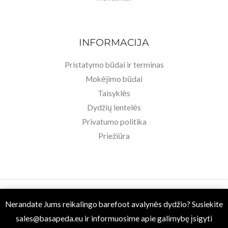
INFORMACIJA
Pristatymo būdai ir terminas
Mokėjimo būdai
Taisyklės
Dydžių lentelės
Privatumo politika
Priežiūra
Copyright © 2026 Basa Pėda Barefoot. Powered by MB BASU.
Nerandate Jums reikalingo barefoot avalynės dydžio? Susiekite
sales@basapeda.eu
ir informuosime apie galimybę įsigyti