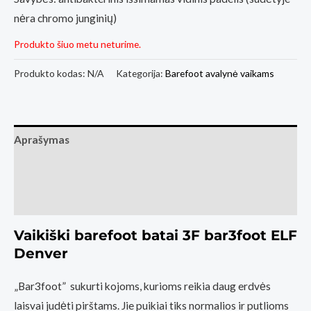
nėra chromo junginių)
Produkto šiuo metu neturime.
Produkto kodas:
N/A
Kategorija:
Barefoot avalynė vaikams
Aprašymas
Papildoma informacija
Atsiliepimai (0)
Vaikiški barefoot batai 3F bar3foot ELF
Denver
„Bar3foot” sukurti kojoms, kurioms reikia daug erdvės
laisvai judėti pirštams. Jie puikiai tiks normalios ir putlioms