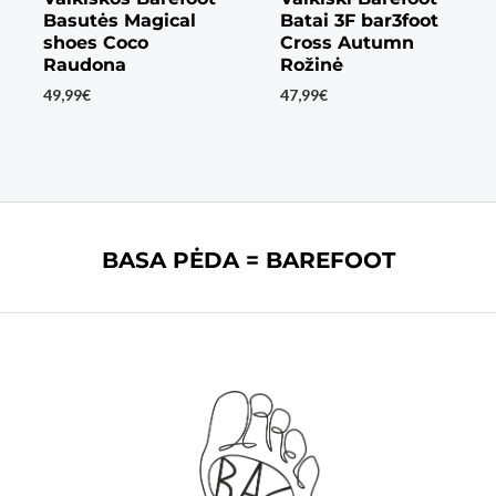
Basutės Magical
Batai 3F bar3foot
shoes Coco
Cross Autumn
Raudona
Rožinė
49,99
€
47,99
€
BASA PĖDA = BAREFOOT