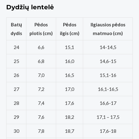
Dydžių lentelė
Batų
Pėdos
Pėdos
Ilgiausios pėdos
dydis
plotis (cm)
ilgis (cm)
matmuo (cm)
24
6,6
15,1
14-14,5
25
6,8
16,0
14,6-15
26
7,0
16,5
15,1-16
27
7,2
17,0
16,1-16,5
28
7,4
17,6
16,6-17
29
7,6
18,2
17,1 – 17,5
30
7,8
18,7
17,6-18