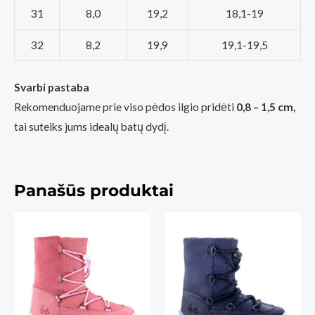
31
8,0
19,2
18,1-19
32
8,2
19,9
19,1-19,5
Svarbi pastaba
Rekomenduojame prie viso pėdos ilgio pridėti
0,8 – 1,5 cm,
tai suteiks jums idealų batų dydį.
Panašūs produktai