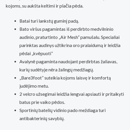
kojoms, su aukšta keltimi ir plačia pėda.
Batai turi lankstų guminį padą.
Bato viršus pagamintas iš perdirbto medvilninio
audinio, praturtinto „Air Mesh” pamušalu. Specialiai
parinktas audinys užtikrina oro pralaidumą ir leidžia
pėdai „kvėpuoti”
Avalynė pagaminta naudojant perdirbtas žaliavas,
kurių sudėtyje nėra žalingų medžiagų.
„Bare3foot” suteikia kojoms laisvę ir komfortą
judėjimo metu.
2 velcro užsegimai leidžia lengvai apsiauti ir pritaikyti
batus prie vaiko pėdos.
Sportinių batelių vidinio pado meždiaga turi
antibakterinių savybių.