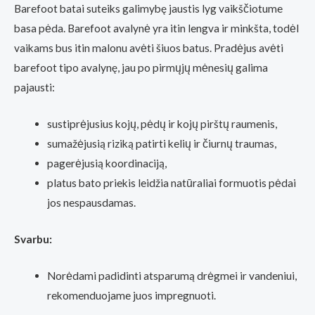
Barefoot batai suteiks galimybę jaustis lyg vaikščiotume
basa pėda. Barefoot avalynė yra itin lengva ir minkšta, todėl
vaikams bus itin malonu avėti šiuos batus. Pradėjus avėti
barefoot tipo avalynę, jau po pirmųjų mėnesių galima
pajausti:
sustiprėjusius kojų, pėdų ir kojų pirštų raumenis,
sumažėjusią riziką patirti kelių ir čiurnų traumas,
pagerėjusią koordinaciją,
platus bato priekis leidžia natūraliai formuotis pėdai
jos nespausdamas.
Svarbu:
Norėdami padidinti atsparumą drėgmei ir vandeniui,
rekomenduojame juos impregnuoti.