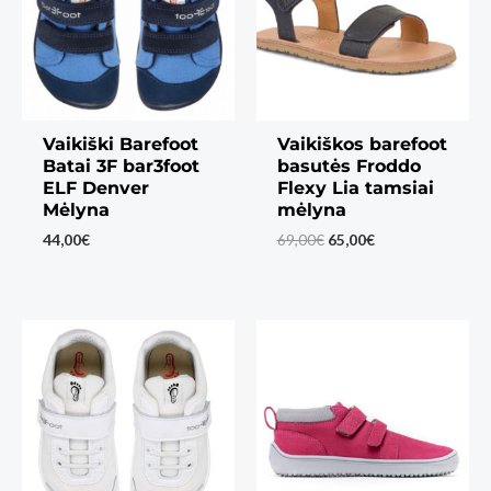
Vaikiški Barefoot
Vaikiškos barefoot
Batai 3F bar3foot
basutės Froddo
ELF Denver
Flexy Lia tamsiai
Mėlyna
mėlyna
Original
Current
44,00
€
69,00
€
65,00
€
price
price
was:
is:
69,00€.
65,00€.