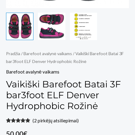
Pradžia
/
Barefoot avalynė vaikams
/ Vaikiški Barefoot Batai 3F
bar3foot ELF Denver Hydrophobic Rožinė
Barefoot avalynė vaikams
Vaikiški Barefoot Batai 3F
bar3foot ELF Denver
Hydrophobic Rožinė
(
2
pirkėjų atsiliepimai)
Įvertinimas:
2
5.00
iš 5
50,00
€