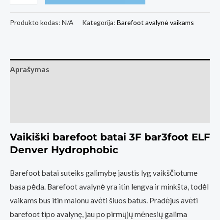
kiekis:
Vaikiški
Produkto kodas:
N/A
Kategorija:
Barefoot avalynė vaikams
Barefoot
Batai
3F
Aprašymas
bar3foot
ELF
Papildoma informacija
Denver
Atsiliepimai (2)
Hydrophobic
Rožinė
Vaikiški barefoot batai 3F bar3foot ELF
Denver Hydrophobic
Barefoot batai suteiks galimybę jaustis lyg vaikščiotume
basa pėda. Barefoot avalynė yra itin lengva ir minkšta, todėl
vaikams bus itin malonu avėti šiuos batus. Pradėjus avėti
barefoot tipo avalynę, jau po pirmųjų mėnesių galima