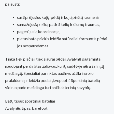
pajausti:
sustiprėjusius kojų, pėdų ir kojų pirštų raumenis,
sumažėjusią riziką patirti kelių ir čiurnų traumas,
pagerėjusią koordinaciją,
platus bato priekis leidžia natūraliai formuotis pėdai
jos nespausdamas.
Tinka tiek plačiai, tiek siaurai pėdai. Avalynė pagaminta
naudojant perdirbtas žaliavas, kurių sudėtyje nėra žalingų
medžiagų. Specialiai parinktas audinys užtikrina oro
pralaidumą ir leidžia pėdai „kvėpuoti”. Sportinių batelių
vidinio pado meždiaga turi antibakterinių savybių.
Batų tipas: sportiniai bateliai
Avalynės tipas: barefoot