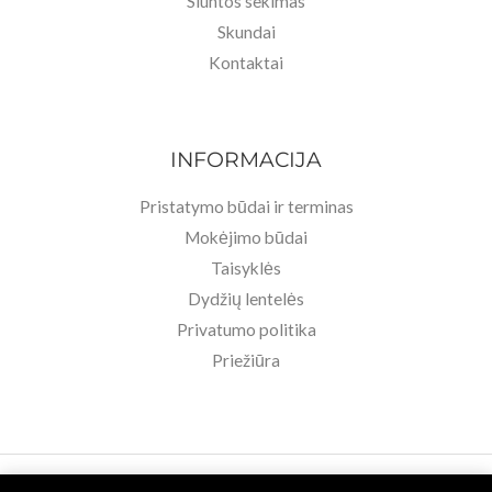
Siuntos sekimas
Skundai
Kontaktai
INFORMACIJA
Pristatymo būdai ir terminas
Mokėjimo būdai
Taisyklės
Dydžių lentelės
Privatumo politika
Priežiūra
Copyright © 2026 Basa Pėda Barefoot. Powered by MB BASU.