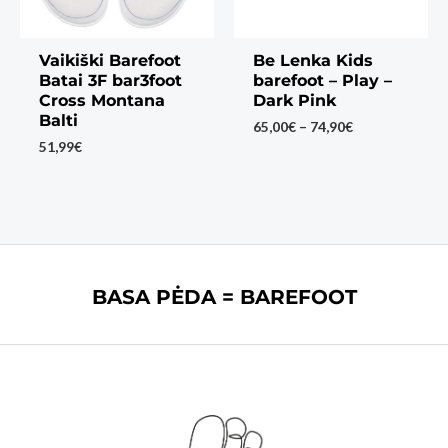
Vaikiški Barefoot
Be Lenka Kids
Batai 3F bar3foot
barefoot – Play –
Cross Montana
Dark Pink
Balti
Price
65,00
€
–
74,90
€
range:
51,99
€
65,00€
through
74,90€
BASA PĖDA = BAREFOOT