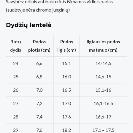
Savybės: odinis antibakterinis išimamas vidinis padas
(sudėtyje nėra chromo junginių)
Dydžių lentelė
Batų
Pėdos
Pėdos
Ilgiausios pėdos
dydis
plotis (cm)
ilgis (cm)
matmuo (cm)
24
6,6
15,1
14-14,5
25
6,8
16,0
14,6-15
26
7,0
16,5
15,1-16
27
7,2
17,0
16,1-16,5
28
7,4
17,6
16,6-17
29
7,6
18,2
17,1 – 17,5