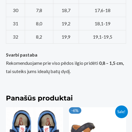
30
7,8
18,7
17,6-18
31
8,0
19,2
18,1-19
32
8,2
19,9
19,1-19,5
Svarbi pastaba
Rekomenduojame prie viso pėdos ilgio pridėti
0,8 – 1,5 cm,
tai suteiks jums idealų batų dydį.
Panašūs produktai
-6%
Sale!