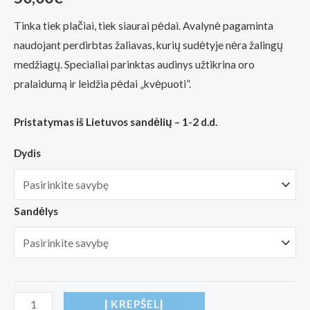
(viso
įvertinimų:
)
Tinka tiek plačiai, tiek siaurai pėdai. Avalynė pagaminta
naudojant perdirbtas žaliavas, kurių sudėtyje nėra žalingų
medžiagų. Specialiai parinktas audinys užtikrina oro
pralaidumą ir leidžia pėdai „kvėpuoti”.
Pristatymas iš Lietuvos sandėlių – 1-2 d.d.
Dydis
Sandėlys
produkto
Į KREPŠELĮ