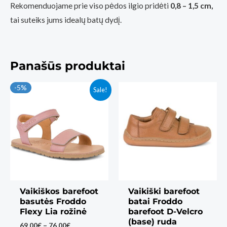
Rekomenduojame prie viso pėdos ilgio pridėti
0,8 – 1,5 cm,
tai suteiks jums idealų batų dydį.
Panašūs produktai
-5%
Sale!
Vaikiškos barefoot
Vaikiški barefoot
basutės Froddo
batai Froddo
Flexy Lia rožinė
barefoot D-Velcro
(base) ruda
Price
69,00
€
–
76,00
€