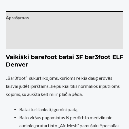
batai
3F
Aprašymas
bar3foot
ELF
Papildoma informacija
Denver
Atsiliepimai (0)
Navy
mėlyna
Vaikiški barefoot batai 3F bar3foot ELF
(Basa
Denver
Pėda
Barefoot
„Bar3foot” sukurti kojoms, kurioms reikia daug erdvės
fizinė
laisvai judėti pirštams. Jie puikiai tiks normalios ir putlioms
parduotuvė
kojoms, su aukšta keltimi ir plačia pėda.
Kaunas)
Batai turi lankstų guminį padą.
Bato viršus pagamintas iš perdirbto medvilninio
audinio, praturtinto „Air Mesh” pamušalu. Specialiai