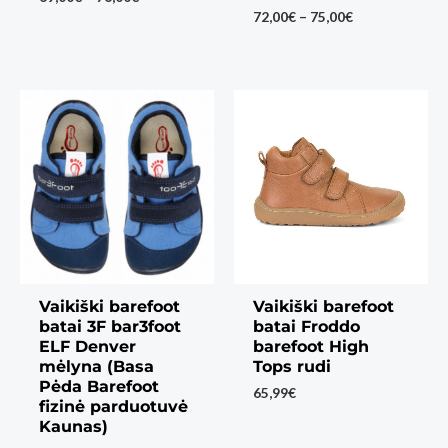
range:
Price
72,00
€
–
75,00
€
69,00€
range:
through
72,00€
76,00€
through
75,00€
Vaikiški barefoot
Vaikiški barefoot
batai 3F bar3foot
batai Froddo
ELF Denver
barefoot High
mėlyna (Basa
Tops rudi
Pėda Barefoot
65,99
€
fizinė parduotuvė
Kaunas)