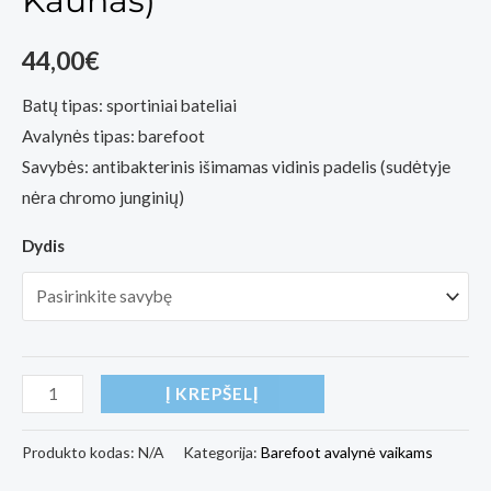
Kaunas)
44,00
€
Batų tipas: sportiniai bateliai
Avalynės tipas: barefoot
Savybės: antibakterinis išimamas vidinis padelis (sudėtyje
nėra chromo junginių)
Dydis
produkto
Į KREPŠELĮ
kiekis:
Vaikiški
Produkto kodas:
N/A
Kategorija:
Barefoot avalynė vaikams
barefoot