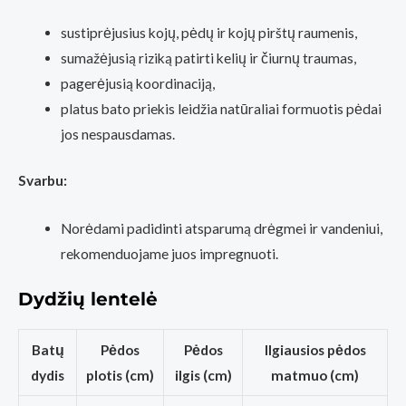
sustiprėjusius kojų, pėdų ir kojų pirštų raumenis,
sumažėjusią riziką patirti kelių ir čiurnų traumas,
pagerėjusią koordinaciją,
platus bato priekis leidžia natūraliai formuotis pėdai
jos nespausdamas.
Svarbu:
Norėdami padidinti atsparumą drėgmei ir vandeniui,
rekomenduojame juos impregnuoti.
Dydžių lentelė
Batų
Pėdos
Pėdos
Ilgiausios pėdos
dydis
plotis (cm)
ilgis (cm)
matmuo (cm)