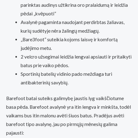
parinktas audinys užtikrina oro pralaidumą ir leidžia
pėdai „kvėpuoti”
Avalynė pagaminta naudojant perdirbtas žaliavas,
kurių sudėtyje nėra žalingų medžiagų.
„Bare3foot” suteikia kojoms laisvę ir komfortą
judėjimo metu.
2 velcro užsegimai leidžia lengvai apsiauti ir pritaikyti
batus prie vaiko pėdos.
Sportinių batelių vidinio pado meždiaga turi
antibakterinių savybių.
Barefoot batai suteiks galimybę jaustis lyg vaikščiotume
basa pėda. Barefoot avalynė yra itin lengva ir minkšta, todėl
vaikams bus itin malonu avėti šiuos batus. Pradėjus avėti
barefoot tipo avalynę, jau po pirmųjų mėnesių galima
pajausti: