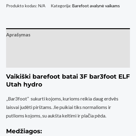
Vaikiški
Produkto kodas:
N/A
Kategorija:
Barefoot avalynė vaikams
Barefoot
Batai
3F
Aprašymas
bar3foot
ELF
Papildoma informacija
Utah
Atsiliepimai (3)
Hydro
Pink
Vaikiški barefoot batai 3F bar3foot ELF
Utah hydro
„Bar3foot” sukurti kojoms, kurioms reikia daug erdvės
laisvai judėti pirštams. Jie puikiai tiks normalioms ir
putlioms kojoms, su aukšta keltimi ir plačia pėda.
Medžiagos: