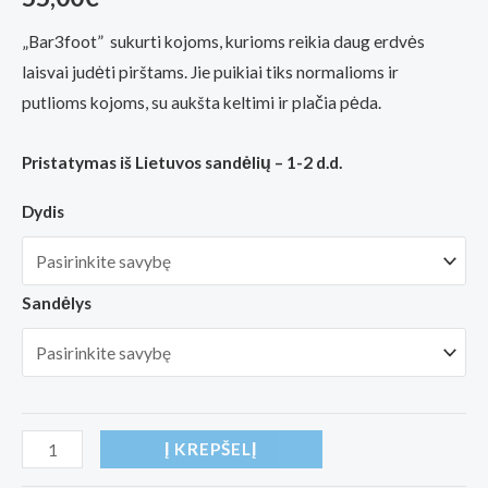
(viso
įvertinimų:
)
„Bar3foot” sukurti kojoms, kurioms reikia daug erdvės
laisvai judėti pirštams. Jie puikiai tiks normalioms ir
putlioms kojoms, su aukšta keltimi ir plačia pėda.
Pristatymas iš Lietuvos sandėlių – 1-2 d.d.
Dydis
Sandėlys
produkto
Į KREPŠELĮ
kiekis: