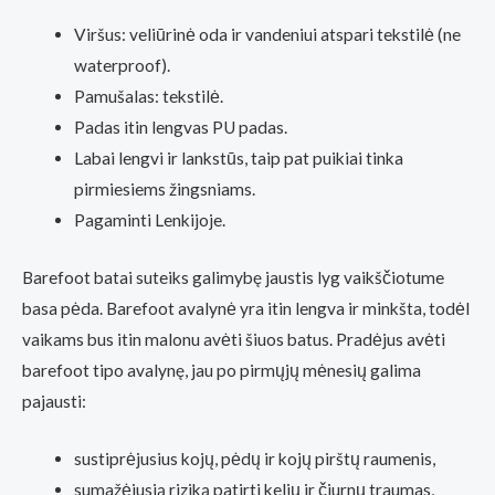
Viršus: veliūrinė oda ir vandeniui atspari tekstilė (ne
waterproof).
Pamušalas: tekstilė.
Padas itin lengvas PU padas.
Labai lengvi ir lankstūs, taip pat puikiai tinka
pirmiesiems žingsniams.
Pagaminti Lenkijoje.
Barefoot batai suteiks galimybę jaustis lyg vaikščiotume
basa pėda. Barefoot avalynė yra itin lengva ir minkšta, todėl
vaikams bus itin malonu avėti šiuos batus. Pradėjus avėti
barefoot tipo avalynę, jau po pirmųjų mėnesių galima
pajausti:
sustiprėjusius kojų, pėdų ir kojų pirštų raumenis,
sumažėjusią riziką patirti kelių ir čiurnų traumas,