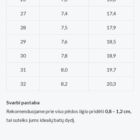
27
7,4
17,4
28
7,5
17,9
29
7,6
18,5
30
7,8
18,9
31
8,0
19,7
32
8,2
20,3
Svarbi pastaba
Rekomenduojame prie viso pėdos ilgio pridėti
0,8 – 1,2 cm,
tai suteiks jums idealų batų dydį.