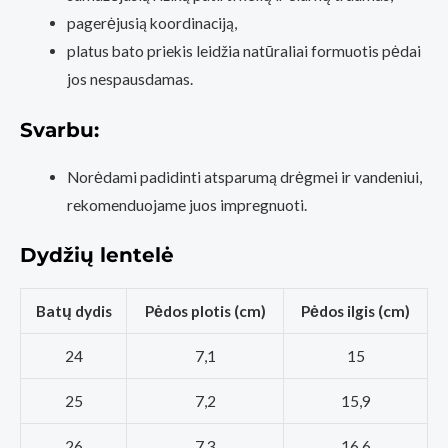
pagerėjusią koordinaciją,
platus bato priekis leidžia natūraliai formuotis pėdai
jos nespausdamas.
Svarbu:
Norėdami padidinti atsparumą drėgmei ir vandeniui,
rekomenduojame juos impregnuoti.
Dydžių lentelė
Batų dydis
Pėdos plotis (cm)
Pėdos ilgis (cm)
24
7,1
15
25
7,2
15,9
26
7,3
16,6