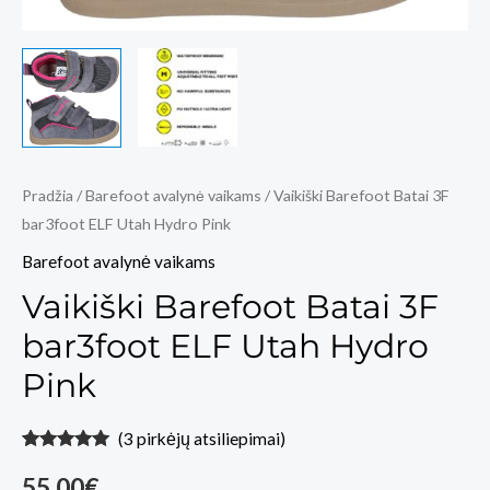
Pradžia
/
Barefoot avalynė vaikams
/ Vaikiški Barefoot Batai 3F
bar3foot ELF Utah Hydro Pink
Barefoot avalynė vaikams
Vaikiški Barefoot Batai 3F
bar3foot ELF Utah Hydro
Pink
(
3
pirkėjų atsiliepimai)
Įvertinimas:
3
5.00
iš 5
55,00
€