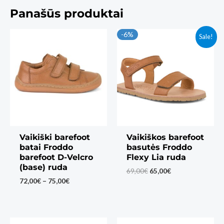
Panašūs produktai
-6%
Sale!
Vaikiški barefoot
Vaikiškos barefoot
batai Froddo
basutės Froddo
barefoot D-Velcro
Flexy Lia ruda
(base) ruda
Original
Current
69,00
€
65,00
€
price
price
Price
72,00
€
–
75,00
€
was:
is:
range:
69,00€.
65,00€.
72,00€
through
75,00€