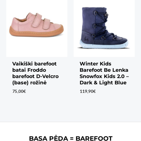
Vaikiški barefoot
Winter Kids
batai Froddo
Barefoot Be Lenka
barefoot D-Velcro
Snowfox Kids 2.0 –
(base) rožinė
Dark & Light Blue
75,00
€
119,90
€
BASA PĖDA = BAREFOOT