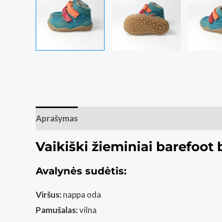
Aprašymas
Papildoma informacija
Atsiliepim
Vaikiški žieminiai barefo
Avalynės sudėtis:
Viršus:
nappa oda
Pamušalas:
vilna