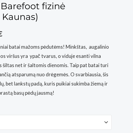
Barefoot fizinė
 Kaunas)
Price
€
range:
niai batai mažoms pėdutėms! Minkštas, augalinio
s viršus yra ypač tvarus, o viduje esanti vilna
93,00€
šiltas net ir šaltomis dienomis. Taip pat batai turi
through
nčią atsparumą nuo drėgemės. O svarbiausia, šis
ų, bet lankstų padą, kuris puikiai sukimba žiemą ir
98,00€
prastą basų pėdų jausmą!