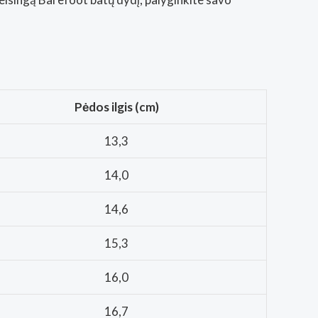
Pėdos ilgis (cm)
13,3
14,0
14,6
15,3
16,0
16,7