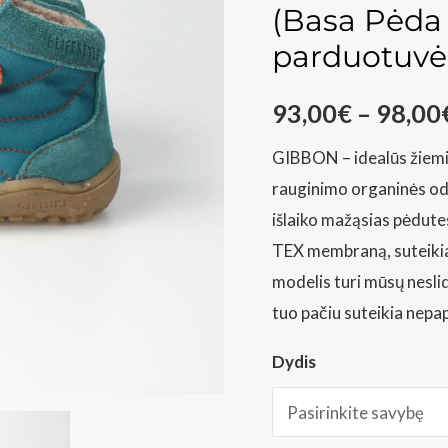
(Basa Pėda 
parduotuvė
93,00
€
–
98,00
GIBBON – idealūs žiemi
rauginimo organinės odo
išlaiko mažąsias pėdutes 
TEX membraną, suteikia
modelis turi mūsų neslid
tuo pačiu suteikia nepa
Dydis