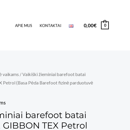
0,00
€
0
APIE MUS
KONTAKTAI
ė vaikams
/ Vaikiški žieminiai barefoot batai
etrol (Basa Pėda Barefoot fizinė parduotuvė
ams
miniai barefoot batai
 GIBBON TEX Petrol