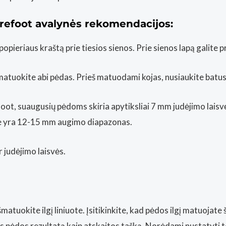
refoot avalynės rekomendacijos:
ieriaus kraštą prie tiesios sienos. Prie sienos lapą galite pri
matuokite abi pėdas. Prieš matuodami kojas, nusiaukite batus i
ot, suaugusių pėdoms skiria apytiksliai 7 mm judėjimo laisvė
ose yra 12-15 mm augimo diapazonas.
judėjimo laisvės.
tuokite ilgį liniuote. Įsitikinkite, kad pėdos ilgį matuojate ši
nės pėdos rezultatą kaip atskaitos tašką. Norėdami nustatyti 