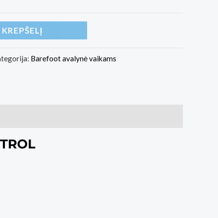
Į KREPŠELĮ
tegorija:
Barefoot avalynė vaikams
PETROL