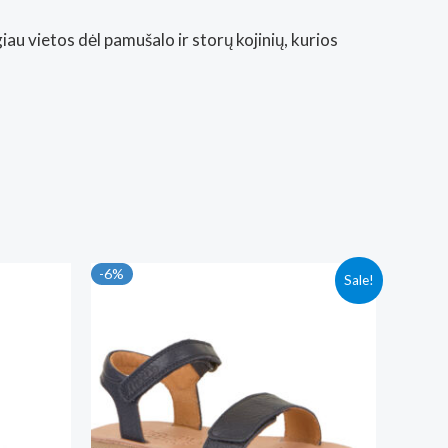
u vietos dėl pamušalo ir storų kojinių, kurios
-6%
Sale!