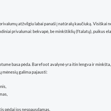
fizinė
parduotuvė
Kaunas)
 privalumų atžvilgiu labai panaši į natūralų kaučiuką. Visišk
iniai privalumai: bekvapė, be minkštiklių (ftalatų), puikus
otume basa pėda. Barefoot avalynė yra itin lengva ir minkšta,
ų mėnesių galima pajausti:
nis,
umas,
otis pėdai jos nespausdamas.