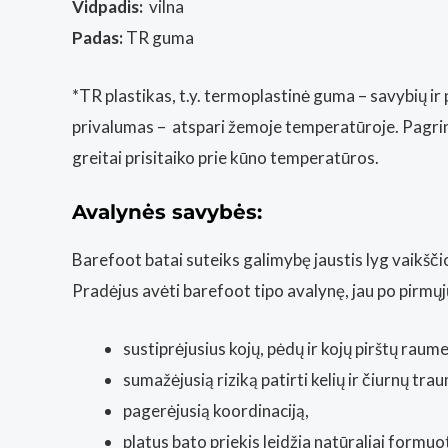
Vidpadis:
vilna
Padas:
TR guma
*TR plastikas, t.y. termoplastinė guma – savybių ir
privalumas – atspari žemoje temperatūroje. Pagrind
greitai prisitaiko prie kūno temperatūros.
Avalynės savybės:
Barefoot batai suteiks galimybę jaustis lyg vaikšči
Pradėjus avėti barefoot tipo avalynę, jau po pirmųj
sustiprėjusius kojų, pėdų ir kojų pirštų raume
sumažėjusią riziką patirti kelių ir čiurnų tra
pagerėjusią koordinaciją,
platus bato priekis leidžia natūraliai formu