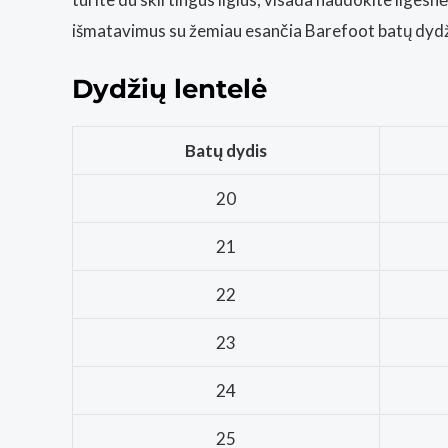
išmatavimus su žemiau esančia Barefoot batų dydži
Dydžių lentelė
Batų dydis
20
21
22
23
24
25