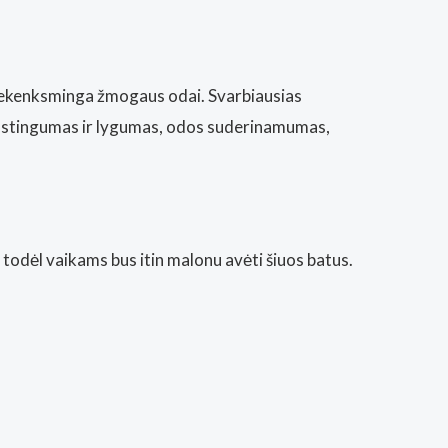
ai nekenksminga žmogaus odai. Svarbiausias
 elastingumas ir lygumas, odos suderinamumas,
 todėl vaikams bus itin malonu avėti šiuos batus.