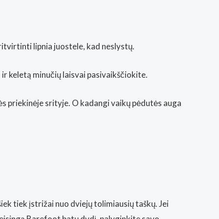
tvirtinti lipnia juostele, kad neslystų.
r keletą minučių laisvai pasivaikščiokite.
s priekinėje srityje. O kadangi vaikų pėdutės auga
ek tiek įstrižai nuo dviejų tolimiausių taškų. Jei
teisingą Barefoot batų dydį, palyginkite savo