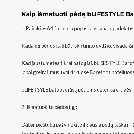
Kaip išmatuoti pėdą bLIFESTYLE Ba
1.Paimkite A4 formato popieriaus lapą ir padėkite pop
Kadangi pėdos gali būti skirtingo dydžio, visada iš
Kad jaustumėtės tikrai patogiai, bLISESTYLE Barefo
labai greitai, mūsų vaikiškuose Barefoot bateliu
bLIFETSYLE batuose jūsų pėdoms užtenka erdvės ir 
2 .Išmatuokite pėdos ilgį:
Dabar pieštuku pažymėkite ilgiausią pėdų tašką ir išma
turite du skirtingus ilgius, visada naudokite ilges