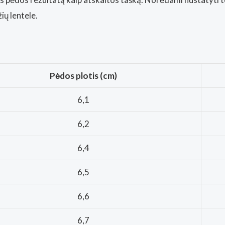
ų lentele.
Pėdos plotis (cm)
6,1
6,2
6,4
6,5
6,6
6,7