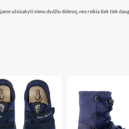
užsisakyti vienu dydžiu didesnį, nes reikia šiek tiek daugia