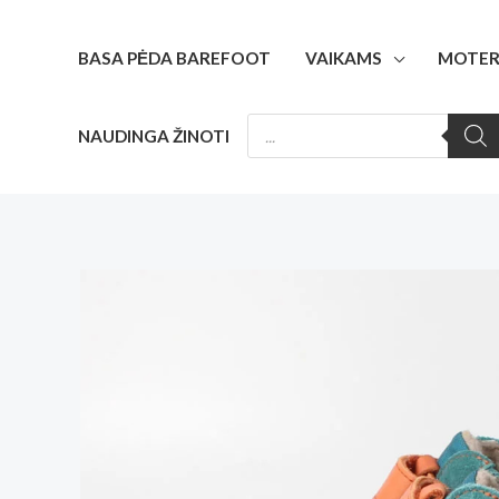
Pereiti
prie
BASA PĖDA BAREFOOT
VAIKAMS
MOTER
turinio
PRODUCTS
NAUDINGA ŽINOTI
SEARCH