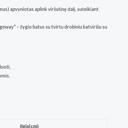
mus) apvyniotas aplink viršutinę dalį, suteikiant
geway” – žygio batus su tvirtu drobiniu batviršiu su
duoti,
omis.
Ilgis(cm)