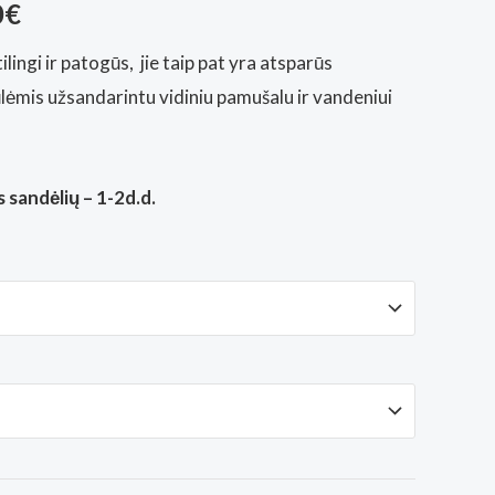
al
Current
0
€
price
lingi ir patogūs, jie taip pat yra atsparūs
iūlėmis užsandarintu vidiniu pamušalu ir vandeniui
is:
€.
128,00€.
 sandėlių – 1-2d.d.