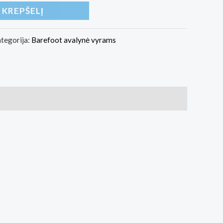
Į KREPŠELĮ
tegorija:
Barefoot avalynė vyrams