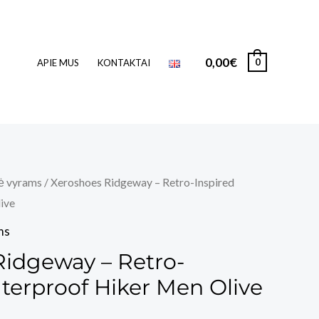
0,00
€
0
APIE MUS
KONTAKTAI
ė vyrams
/ Xeroshoes Ridgeway – Retro-Inspired
ive
ms
Ridgeway – Retro-
terproof Hiker Men Olive