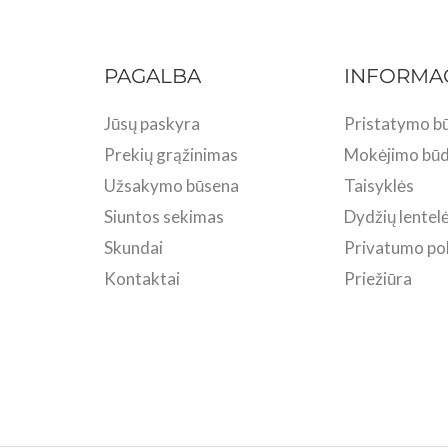
PAGALBA
INFORMA
Jūsų paskyra
Pristatymo bū
Prekių grąžinimas
Mokėjimo būd
Užsakymo būsena
Taisyklės
Siuntos sekimas
Dydžių lentel
Skundai
Privatumo pol
Kontaktai
Priežiūra