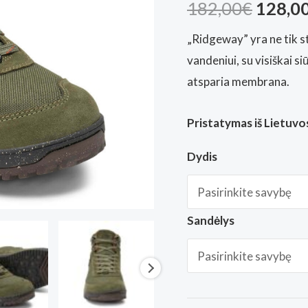
Origin
182,00
€
128,0
price
„Ridgeway” yra ne tik sti
vandeniui, su visiškai s
was:
atsparia membrana.
182,00
Pristatymas iš Lietuvos
Dydis
Sandėlys