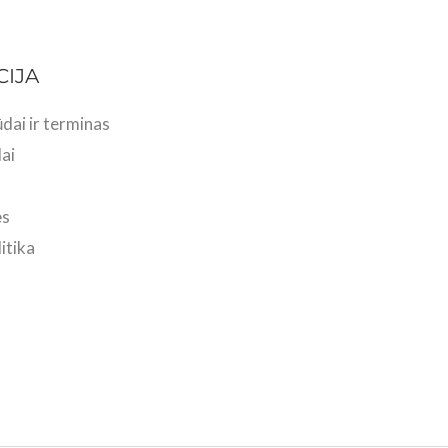
CIJA
dai ir terminas
ai
ės
itika