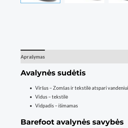
Aprašymas
Papildoma informacija
Atsiliepim
Avalynės sudėtis
Viršus – Zomšas ir tekstilė atspari vandeniu
Vidus – tekstilė
Vidpadis – išimamas
Barefoot avalynės savybės