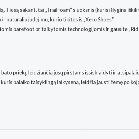
. Tiesą sakant, tai „TrailFoam” sluoksnis (kuris išlygina iškili
 ir natūraliu judėjimu, kurio tikitės iš „Xero Shoes”.
siomis barefoot pritaikytomis technologijomis ir gausite „Rid
bato priekį, leidžiančią jūsų pirštams išsisklaidyti ir atsipalai
 kuris palaiko taisyklingą laikyseną, leidžia jausti žemę po koj