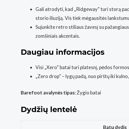
Gali atrodyti, kad „Ridgeway” turi storą padą
storio iliuziją. Vis tiek mėgausitės lankstumu
Sujunkite retro stiliaus žavesį su pažangiau
zomšiniais akcentais.
Daugiau informacijos
Visi „Xero” batai turi platesnį, pėdos formos 
„Zero drop” – lygų padą, nuo pirštų iki kulno,
Barefoot avalynės tipas:
Žygio batai
Dydžių lentelė
Batų dydis