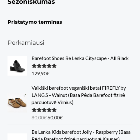
Sezoniškumas
Pristatymo terminas
Perkamiausi
Barefoot Shoes Be Lenka Cityscape - All Black
Įvertinimas
129,90
€
:
5.00
iš 5
Vaikiški barefoot veganiški batai FIREFLY by
LANG.S - Walnut (Basa Pėda Barefoot fizinė
parduotuvė Vilnius)
O
C
Įvertinimas
80,00
€
60,00
€
:
5.00
iš 5
r
u
i
r
Be Lenka Kids barefoot Jolly - Raspberry (Basa
g
r
Pėda Barefoot fizinė parduotuvė Kaunas)