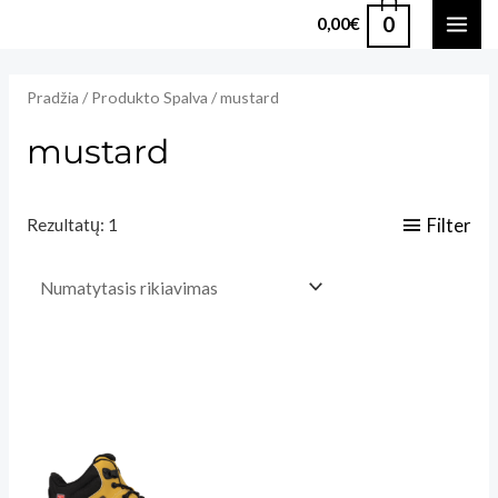
Pereiti
0
0,00
€
MAI
prie
turinio
ME
Pradžia
/ Produkto Spalva / mustard
mustard
Filter
Rezultatų: 1