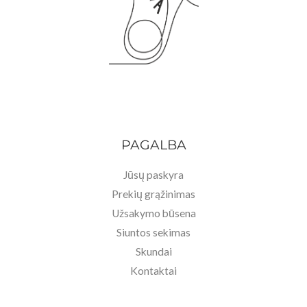
.
9
9
,
0
9
€
0
.
€
.
PAGALBA
Jūsų paskyra
Prekių grąžinimas
Užsakymo būsena
Siuntos sekimas
Skundai
Kontaktai