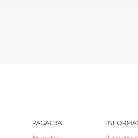
PAGALBA
INFORMA
Jūsų paskyra
Pristatymo bū